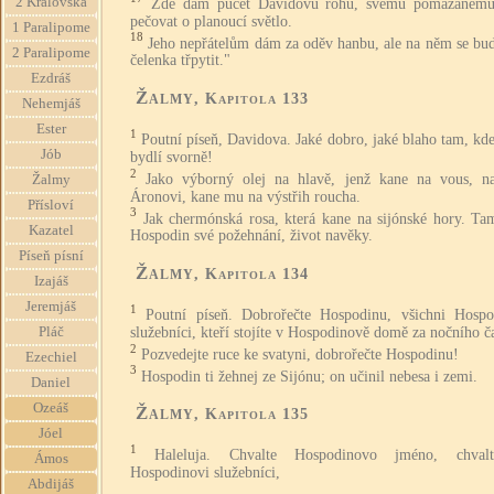
2 Královská
Zde dám pučet Davidovu rohu, svému pomazaném
pečovat o planoucí světlo.
1 Paralipome
18
Jeho nepřátelům dám za oděv hanbu, ale na něm se bud
2 Paralipome
čelenka třpytit."
Ezdráš
Žalmy
, Kapitola 133
Nehemjáš
Ester
1
Poutní píseň, Davidova. Jaké dobro, jaké blaho tam, kde
Jób
bydlí svorně!
2
Jako výborný olej na hlavě, jenž kane na vous, n
Žalmy
Áronovi, kane mu na výstřih roucha.
Přísloví
3
Jak chermónská rosa, která kane na sijónské hory. Tam
Kazatel
Hospodin své požehnání, život navěky.
Píseň písní
Žalmy
, Kapitola 134
Izajáš
Jeremjáš
1
Poutní píseň. Dobrořečte Hospodinu, všichni Hospo
služebníci, kteří stojíte v Hospodinově domě za nočního č
Pláč
2
Pozvedejte ruce ke svatyni, dobrořečte Hospodinu!
Ezechiel
3
Hospodin ti žehnej ze Sijónu; on učinil nebesa i zemi.
Daniel
Ozeáš
Žalmy
, Kapitola 135
Jóel
1
Haleluja. Chvalte Hospodinovo jméno, chval
Ámos
Hospodinovi služebníci,
Abdijáš