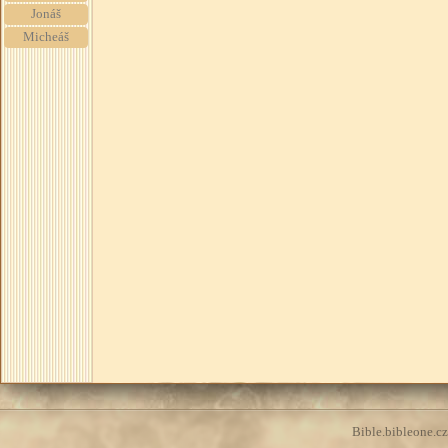
Jonáš
Micheáš
Bible.bibleone.cz