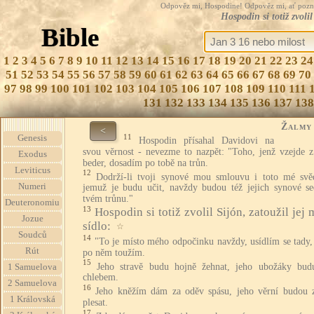
Odpověz mi, Hospodine! Odpověz mi, ať pozná te
Hospodin si totiž zvoli
Bible
1
2
3
4
5
6
7
8
9
10
11
12
13
14
15
16
17
18
19
20
21
22
23
24
51
52
53
54
55
56
57
58
59
60
61
62
63
64
65
66
67
68
69
70
97
98
99
100
101
102
103
104
105
106
107
108
109
110
111
131
132
133
134
135
136
137
138
Žalmy
<
11
Genesis
Hospodin přísahal Davidovi na
svou věrnost - nevezme to nazpět: "Toho, jenž vzejde z
Exodus
beder, dosadím po tobě na trůn.
Leviticus
12
Dodrží-li tvoji synové mou smlouvu i toto mé svěd
Numeri
jemuž je budu učit, navždy budou též jejich synové se
tvém trůnu."
Deuteronomiu
13
Hospodin si totiž zvolil Sijón, zatoužil jej 
Jozue
sídlo:
☆
Soudců
14
"To je místo mého odpočinku navždy, usídlím se tady,
Rút
po něm toužím.
15
Jeho stravě budu hojně žehnat, jeho ubožáky budu
1 Samuelova
chlebem.
2 Samuelova
16
Jeho kněžím dám za oděv spásu, jeho věrní budou 
1 Královská
plesat.
17