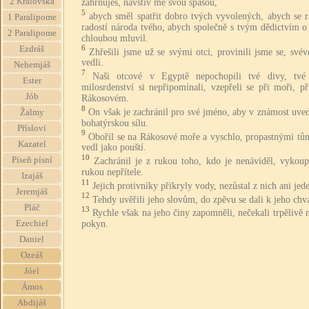
2 Královská
zahrnuješ, navštiv mě svou spásou,
5
abych směl spatřit dobro tvých vyvolených, abych se r
1 Paralipome
radostí národa tvého, abych společně s tvým dědictvím o
2 Paralipome
chloubou mluvil.
6
Ezdráš
Zhřešili jsme už se svými otci, provinili jsme se, svév
vedli.
Nehemjáš
7
Naši otcové v Egyptě nepochopili tvé divy, tvé
Ester
milosrdenství si nepřipomínali, vzepřeli se při moři, p
Jób
Rákosovém.
8
On však je zachránil pro své jméno, aby v známost uve
Žalmy
bohatýrskou sílu.
Přísloví
9
Obořil se na Rákosové moře a vyschlo, propastnými tůn
Kazatel
vedl jako pouští.
10
Píseň písní
Zachránil je z rukou toho, kdo je nenáviděl, vykoup
rukou nepřítele.
Izajáš
11
Jejich protivníky přikryly vody, nezůstal z nich ani jed
Jeremjáš
12
Tehdy uvěřili jeho slovům, do zpěvu se dali k jeho chvá
Pláč
13
Rychle však na jeho činy zapomněli, nečekali trpělivě 
pokyn.
Ezechiel
Daniel
Ozeáš
Jóel
Ámos
Abdijáš