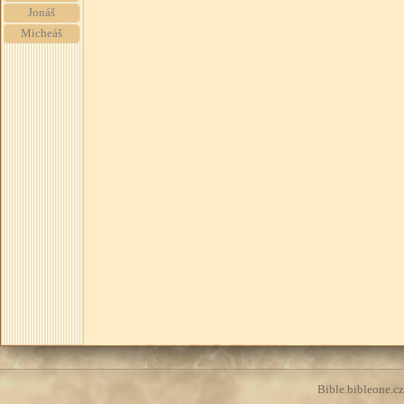
Jonáš
Micheáš
Bible.bibleone.cz