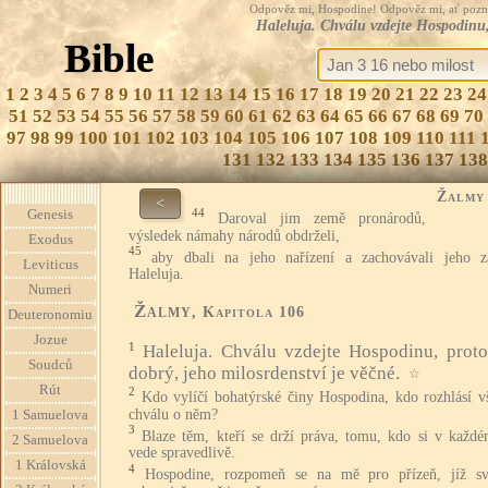
Odpověz mi, Hospodine! Odpověz mi, ať pozná te
Haleluja. Chválu vzdejte Hospodinu, 
Bible
1
2
3
4
5
6
7
8
9
10
11
12
13
14
15
16
17
18
19
20
21
22
23
24
51
52
53
54
55
56
57
58
59
60
61
62
63
64
65
66
67
68
69
70
97
98
99
100
101
102
103
104
105
106
107
108
109
110
111
131
132
133
134
135
136
137
138
Žalmy
<
44
Genesis
Daroval jim země pronárodů,
výsledek námahy národů obdrželi,
Exodus
45
aby dbali na jeho nařízení a zachovávali jeho z
Leviticus
Haleluja.
Numeri
Žalmy
, Kapitola 106
Deuteronomiu
Jozue
1
Haleluja. Chválu vzdejte Hospodinu, proto
Soudců
dobrý, jeho milosrdenství je věčné.
☆
Rút
2
Kdo vylíčí bohatýrské činy Hospodina, kdo rozhlásí v
chválu o něm?
1 Samuelova
3
Blaze těm, kteří se drží práva, tomu, kdo si v každé
2 Samuelova
vede spravedlivě.
1 Královská
4
Hospodine, rozpomeň se na mě pro přízeň, jíž sv