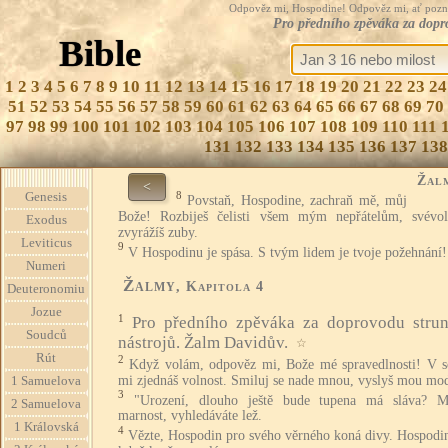
Odpověz mi, Hospodine! Odpověz mi, ať pozná te
Pro předního zpěváka za dopr
Bible
1
2
3
4
5
6
7
8
9
10
11
12
13
14
15
16
17
18
19
20
21
22
23
24
51
52
53
54
55
56
57
58
59
60
61
62
63
64
65
66
67
68
69
70
97
98
99
100
101
102
103
104
105
106
107
108
109
110
111
131
132
133
134
135
136
137
138
Žal
<
8
Genesis
Povstaň, Hospodine, zachraň mě, můj
Bože! Rozbiješ čelisti všem mým nepřátelům, svévo
Exodus
zvyrážíš zuby.
Leviticus
9
V Hospodinu je spása. S tvým lidem je tvoje požehnání!
Numeri
Žalmy
, Kapitola 4
Deuteronomiu
Jozue
1
Pro předního zpěváka za doprovodu stru
Soudců
nástrojů. Žalm Davidův.
☆
Rút
2
Když volám, odpověz mi, Bože mé spravedlnosti! V s
mi zjednáš volnost. Smiluj se nade mnou, vyslyš mou mod
1 Samuelova
3
"Urození, dlouho ještě bude tupena má sláva? Mi
2 Samuelova
marnost, vyhledáváte lež.
1 Královská
4
Vězte, Hospodin pro svého věrného koná divy. Hospodin