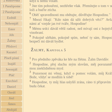
2 Královská
když k němu volám.
5
Jste tím pobouřeni, nezhřešte však. Přemítejte o tom v s
1 Paralipome
loži a buďte zticha.
2 Paralipome
6
Oběť spravedlnosti mu obětujte, důvěřujte Hospodinu."
Ezdráš
7
Mnozí říkají: "Kdo nám dá užít dobrých věcí?" Avš
námi ať vzejde jas tvé tváře, Hospodine!
Nehemjáš
8
Mému srdci dáváš větší radost, než mívají oni z hojnýc
Ester
vinobraní.
Jób
9
Pokojně uléhám, pokojně spím, neboť ty sám, Hospod
Žalmy
bezpečí mi dáváš bydlet.
Přísloví
Žalmy
, Kapitola 5
Kazatel
Píseň písní
1
Pro předního zpěváka ke hře na flétnu. Žalm Davidův.
2
Izajáš
Hospodine, přej sluchu mým slovům, měj porozumě
mou zneklidněnou mysl.
Jeremjáš
3
Pozornost mi věnuj, když o pomoc volám, můj Král
Pláč
Bože, vždyť se modlím k tobě!
Ezechiel
4
Hospodine, ty můj hlas uslyšíš zrána, ráno ti připravím
budu čekat.
Daniel
Ozeáš
Jóel
Ámos
Abdijáš