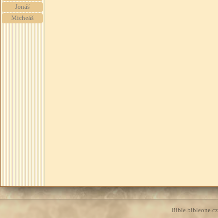
Jonáš
Micheáš
Bible.bibleone.cz