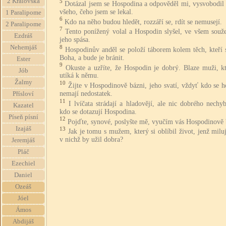
2 Královská
5
Dotázal jsem se Hospodina a odpověděl mi, vysvobodil
všeho, čeho jsem se lekal.
1 Paralipome
6
Kdo na něho budou hledět, rozzáří se, rdít se nemusejí.
2 Paralipome
7
Tento ponížený volal a Hospodin slyšel, ve všem souže
Ezdráš
jeho spása.
8
Nehemjáš
Hospodinův anděl se položí táborem kolem těch, kteří 
Boha, a bude je bránit.
Ester
9
Okuste a uzříte, že Hospodin je dobrý. Blaze muži, kt
Jób
utíká k němu.
Žalmy
10
Žijte v Hospodinově bázni, jeho svatí, vždyť kdo se h
nemají nedostatek.
Přísloví
11
I lvíčata strádají a hladovějí, ale nic dobrého nechy
Kazatel
kdo se dotazují Hospodina.
Píseň písní
12
Pojďte, synové, poslyšte mě, vyučím vás Hospodinově 
Izajáš
13
Jak je tomu s mužem, který si oblíbil život, jenž milu
v nichž by užil dobra?
Jeremjáš
Pláč
Ezechiel
Daniel
Ozeáš
Jóel
Ámos
Abdijáš