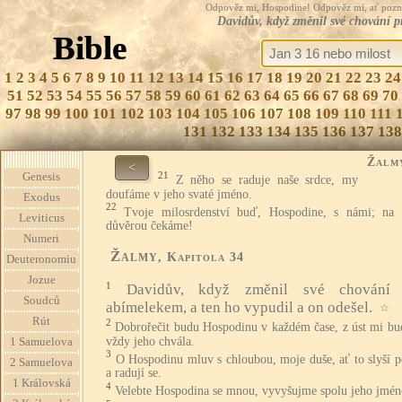
Odpověz mi, Hospodine! Odpověz mi, ať pozná te
Davidův, když změnil své chování p
Bible
1
2
3
4
5
6
7
8
9
10
11
12
13
14
15
16
17
18
19
20
21
22
23
24
51
52
53
54
55
56
57
58
59
60
61
62
63
64
65
66
67
68
69
70
97
98
99
100
101
102
103
104
105
106
107
108
109
110
111
131
132
133
134
135
136
137
138
Žalm
<
21
Genesis
Z něho se raduje naše srdce, my
doufáme v jeho svaté jméno.
Exodus
22
Tvoje milosrdenství buď, Hospodine, s námi; na 
Leviticus
důvěrou čekáme!
Numeri
Žalmy
, Kapitola 34
Deuteronomiu
Jozue
1
Davidův, když změnil své chování 
Soudců
abímelekem, a ten ho vypudil a on odešel.
☆
Rút
2
Dobrořečit budu Hospodinu v každém čase, z úst mi bud
vždy jeho chvála.
1 Samuelova
3
O Hospodinu mluv s chloubou, moje duše, ať to slyší p
2 Samuelova
a radují se.
1 Královská
4
Velebte Hospodina se mnou, vyvyšujme spolu jeho jmén