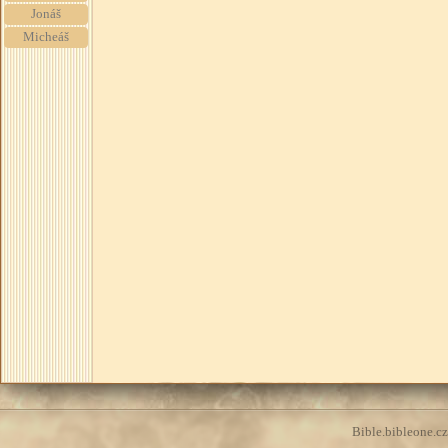
Jonáš
Micheáš
Bible.bibleone.cz