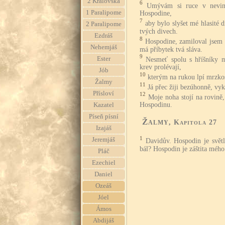
2 Královská
6
Umývám si ruce v nevinn
1 Paralipome
Hospodine,
7
aby bylo slyšet mé hlasité 
2 Paralipome
tvých divech.
Ezdráš
8
Hospodine, zamiloval jsem 
Nehemjáš
má příbytek tvá sláva.
9
Ester
Nesmeť spolu s hříšníky 
krev prolévají,
Jób
10
kterým na rukou lpí mrzkost
Žalmy
11
Já přec žiji bezúhonně, vy
Přísloví
12
Moje noha stojí na rovině
Hospodinu.
Kazatel
Píseň písní
Žalmy
, Kapitola 27
Izajáš
1
Jeremjáš
Davidův. Hospodin je svět
bál? Hospodin je záštita mého
Pláč
Ezechiel
Daniel
Ozeáš
Jóel
Ámos
Abdijáš