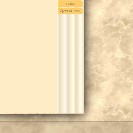
Judův
Zjevení Jano