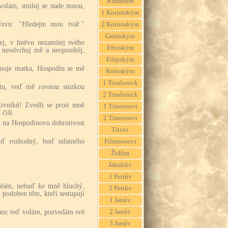
Římanům
 volám, smiluj se nade mnou,
1 Korintským
ýzvu: "Hledejte mou tvář."
2 Korintským
Galatským
ej, v hněvu nezamítej svého
Efezským
 neodvrhuj mě a neopouštěj,
Filipským
 moje matka, Hospodin se mě
Koloským
1 Tesalonick
tu, veď mě rovnou stezkou
2 Tesalonick
ivníků! Zvedli se proti mně
1 Timoteovi
 čiší.
2 Timoteovi
ět na Hospodinovu dobrotivost
Titovi
uď rozhodný, buď udatného
Filemonovi
Židům
Jakubův
1 Petrův
olám, nebuď ke mně hluchý,
2 Petrův
 podoben těm, kteří sestupují
1 Janův
omoc teď volám, pozvedám své
2 Janův
3 Janův