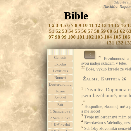
Odpověz mi, 
Davidův. Dopomo
Bible
1
2
3
4
5
6
7
8
9
10
11
12
13
14
15
16
1
51
52
53
54
55
56
57
58
59
60
61
62
6
97
98
99
100
101
102
103
104
105
106
131
132
13
<
21
Genesis
Bezúhonnost a 
svou naději skládám v tebe.
Exodus
22
Bože, vykup Izraele ze vše
Leviticus
Numeri
Žalmy
, Kapitola 26
Deuteronomiu
1
Davidův. Dopomoz mi
Jozue
jsem bezúhonně, neoch
Soudců
☆
Rút
2
Hospodine, zkoumej mě a po
a mé srdce!
1 Samuelova
3
Tvoje milosrdenství mám př
2 Samuelova
4
Nesedávám s šalebníky, nesc
1 Královská
5
Schůzky zlovolníků nenávid