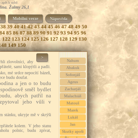
 zpět k sobě.
dina. Žalmy 26,1
t
Mobilní verze
Nápověda
38
39
40
41
42
43
44
45
46
47
48
49
50
84
85
86
87
88
89
90
91
92
93
94
95
96
1
122
123
124
125
126
127
128
129
130
148
149
150
>
Nahum
li zlovolníci, aby
přátelé, sami klopýtli a padli.
Abakuk
sko, mé srdce nepocítí bázeň,
Sofonjáš
řece budu doufat.
Ageus
podina a jen o to budu
spodinově směl bydlet
Zacharjáš
udu, abych patřil na
Malachiáš
zpytoval jeho vůli v
Matouš
Marek
m stánku, ukryje mě v skrýši
Lukáš
Jan
epřátele kolem. V jeho stanu
holu polnic, budu zpívat,
Skutky apošt