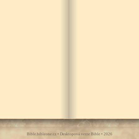
Bible.bibleone.cz • Desktopová verze Bible • 2026