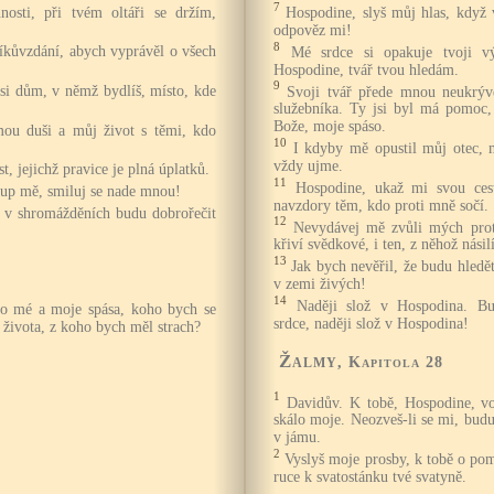
7
osti, při tvém oltáři se držím,
Hospodine, slyš můj hlas, když
odpověz mi!
8
díkůvzdání, abych vyprávěl o všech
Mé srdce si opakuje tvoji v
Hospodine, tvář tvou hledám.
9
si dům, v němž bydlíš, místo, kde
Svoji tvář přede mnou neukrýv
služebníka. Ty jsi byl má pomoc,
Bože, moje spáso.
mou duši a můj život s těmi, kdo
10
I kdyby mě opustil můj otec,
vždy ujme.
, jejichž pravice je plná úplatků.
11
Hospodine, ukaž mi svou ces
kup mě, smiluj se nade mnou!
navzdory těm, kdo proti mně sočí.
, v shromážděních budu dobrořečit
12
Nevydávej mě zvůli mých prot
křiví svědkové, i ten, z něhož násilí
13
Jak bych nevěřil, že budu hled
v zemi živých!
14
Naději slož v Hospodina. B
lo mé a moje spása, koho bych se
srdce, naději slož v Hospodina!
 života, z koho bych měl strach?
Žalmy
, Kapitola 28
1
Davidův. K tobě, Hospodine, v
skálo moje. Neozveš-li se mi, budu
v jámu.
2
Vyslyš moje prosby, k tobě o p
ruce k svatostánku tvé svatyně.