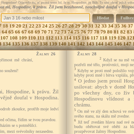
Hospodine! Odpověz mi, ať pozná tento lid, že ty, Hospodine, jsi Bůh. Ty sám obrať jejich srdce
z mi, Hospodine, k právu. Žil jsem bezúhonně, neochvějně doufal v Hospo
Hledat
Fulltex
7
18
19
20
21
22
23
24
25
26
27
28
29
30
31
32
33
34
35
36
37
3
64
65
66
67
68
69
70
71
72
73
74
75
76
77
78
79
80
81
82
83
107
108
109
110
111
112
113
114
115
116
117
118
119
120
12
3
134
135
136
137
138
139
140
141
142
143
144
145
146
147
Žalmy 26
Žalmy 28
2
přímost mě chrání,
Když se na mě vrh
pozřeli mé tělo, protivníci, moji ne
3
ho soužení!
Kdyby se proti mně položilo voj
kdyby proti mně i bitva vzplála, p
4
O jedno jsem prosil Hos
usilovat: abych v domě Ho
, Hospodine, k právu. Žil
po všechny dny, co živ b
vějně doufal v Hospodina.
Hospodinovu vlídnost a 
chrámu.
drob zkoušce, protřib moje ledví
5
On mě ve zlý den schová ve své
svého stanu, na skálu mě zvedne.
ed očima, řídím se tvou pravdou.
6
Již teď zvedám hlavu nad své n
házím se s potměšilci.
budu obětovat své oběti za hla
ím, mezi svévolníky nezasednu.
prozpěvovat žalmy Hospodinu.