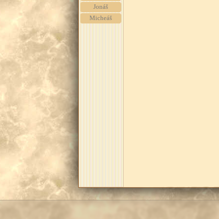
Jonáš
Micheáš