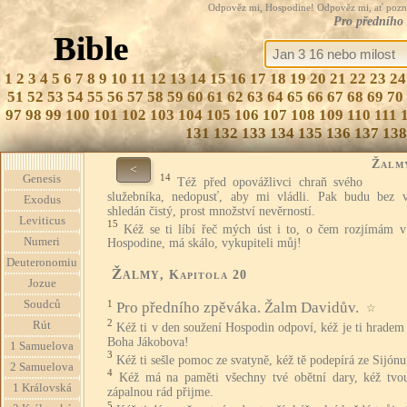
Odpověz mi, Hospodine! Odpověz mi, ať pozná te
Pro předního
Bible
1
2
3
4
5
6
7
8
9
10
11
12
13
14
15
16
17
18
19
20
21
22
23
24
51
52
53
54
55
56
57
58
59
60
61
62
63
64
65
66
67
68
69
70
97
98
99
100
101
102
103
104
105
106
107
108
109
110
111
131
132
133
134
135
136
137
138
Žalm
<
14
Genesis
Též před opovážlivci chraň svého
služebníka, nedopusť, aby mi vládli. Pak budu bez 
Exodus
shledán čistý, prost množství nevěrností.
Leviticus
15
Kéž se ti líbí řeč mých úst i to, o čem rozjímám v 
Numeri
Hospodine, má skálo, vykupiteli můj!
Deuteronomiu
Žalmy
, Kapitola 20
Jozue
Soudců
1
Pro předního zpěváka. Žalm Davidův.
☆
2
Rút
Kéž ti v den soužení Hospodin odpoví, kéž je ti hrade
Boha Jákobova!
1 Samuelova
3
Kéž ti sešle pomoc ze svatyně, kéž tě podepírá ze Sijónu
2 Samuelova
4
Kéž má na paměti všechny tvé obětní dary, kéž tvo
1 Královská
zápalnou rád přijme.
5