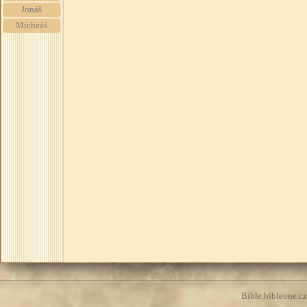
Jonáš
Micheáš
Bible.bibleone.cz