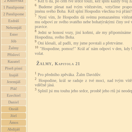
2 Královská
Kéž ti dá, po čem tvé srdce touží, kéž splní každý tvůj 
6
Budeme plesat nad tvým vítězstvím, vztyčíme prapo
1 Paralipome
jménu svého Boha. Kéž splní Hospodin všechna tvá přání!
2 Paralipome
7
Nyní vím, že Hospodin dá svému pomazanému vítězst
Ezdráš
mu odpoví ze svého svatého nebe bohatýrskými činy své v
pravice.
Nehemjáš
8
Jedni se honosí vozy, jiní koňmi, ale my připomínáme
Ester
Hospodina, svého Boha.
Jób
9
Oni klesali, až padli, my jsme povstali a přetrváme.
10
Žalmy
"Hospodine, pomoz!" Král ať nám odpoví v den, kdy
volat.
Přísloví
Kazatel
Žalmy
, Kapitola 21
Píseň písní
1
Pro předního zpěváka. Žalm Davidův.
Izajáš
2
Hospodine, král se raduje z tvé moci, nad tvým vítě
Jeremjáš
vděčně jásá.
Pláč
3
Splnil jsi mu touhu jeho srdce, prosbě jeho rtů jsi neode
Ezechiel
Daniel
Ozeáš
Jóel
Ámos
Abdijáš