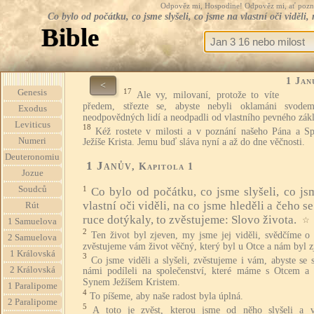
Odpověz mi, Hospodine! Odpověz mi, ať pozná te
Co bylo od počátku, co jsme slyšeli, co jsme na vlastní oči viděli,
Bible
1 Jan
<
17
Genesis
Ale vy, milovaní, protože to víte
předem, střezte se, abyste nebyli oklamáni svode
Exodus
neodpovědných lidí a neodpadli od vlastního pevného zák
Leviticus
18
Kéž rostete v milosti a v poznání našeho Pána a Spa
Numeri
Ježíše Krista. Jemu buď sláva nyní a až do dne věčnosti.
Deuteronomiu
1 Janův
, Kapitola 1
Jozue
Soudců
1
Co bylo od počátku, co jsme slyšeli, co js
vlastní oči viděli, na co jsme hleděli a čeho s
Rút
ruce dotýkaly, to zvěstujeme: Slovo života.
☆
1 Samuelova
2
Ten život byl zjeven, my jsme jej viděli, svědčíme o
2 Samuelova
zvěstujeme vám život věčný, který byl u Otce a nám byl z
1 Královská
3
Co jsme viděli a slyšeli, zvěstujeme i vám, abyste se 
2 Královská
námi podíleli na společenství, které máme s Otcem a 
Synem Ježíšem Kristem.
1 Paralipome
4
To píšeme, aby naše radost byla úplná.
2 Paralipome
5
A toto je zvěst, kterou jsme od něho slyšeli a 