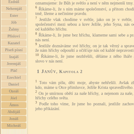
Ezdráš
oznamujeme: že Bůh je světlo a není v něm nejmenší tmy.
6
Nehemjáš
Říkáme-li, že s ním máme společenství, a přitom chod
tmě, lžeme a nečiníme pravdu.
Ester
7
Jestliže však chodíme v světle, jako on je v světle
Jób
společenství mezi sebou a krev Ježíše, jeho Syna, nás o
od každého hříchu.
Žalmy
8
Říkáme-li, že jsme bez hříchu, klameme sami sebe a pr
Přísloví
nás není.
Kazatel
9
Jestliže doznáváme své hříchy, on je tak věrný a sprav
Píseň písní
že nám hříchy odpouští a očišťuje nás od každé nepravosti
10
Říkáme-li, že jsme nezhřešili, děláme z něho lháře 
Izajáš
slovo v nás není.
Jeremjáš
1 Janův
Pláč
, Kapitola 2
Ezechiel
1
Toto vám píšu, děti moje, abyste nehřešili. Avšak zh
Daniel
kdo, máme u Otce přímluvce, Ježíše Krista spravedlivého.
Ozeáš
2
On je smírnou obětí za naše hříchy, a nejenom za naše,
hříchy celého světa.
Jóel
3
Podle toho víme, že jsme ho poznali, jestliže zacho
Ámos
jeho přikázání.
Abdijáš
Jonáš
Micheáš