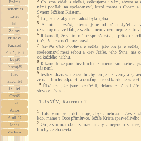
3
Co jsme viděli a slyšeli, zvěstujeme i vám, abyste se 
Ezdráš
námi podíleli na společenství, které máme s Otcem a 
Nehemjáš
Synem Ježíšem Kristem.
Ester
4
To píšeme, aby naše radost byla úplná.
5
Jób
A toto je zvěst, kterou jsme od něho slyšeli a 
oznamujeme: že Bůh je světlo a není v něm nejmenší tmy.
Žalmy
6
Říkáme-li, že s ním máme společenství, a přitom chod
Přísloví
tmě, lžeme a nečiníme pravdu.
Kazatel
7
Jestliže však chodíme v světle, jako on je v světle
společenství mezi sebou a krev Ježíše, jeho Syna, nás o
Píseň písní
od každého hříchu.
Izajáš
8
Říkáme-li, že jsme bez hříchu, klameme sami sebe a pr
Jeremjáš
nás není.
9
Jestliže doznáváme své hříchy, on je tak věrný a sprav
Pláč
že nám hříchy odpouští a očišťuje nás od každé nepravosti
Ezechiel
10
Říkáme-li, že jsme nezhřešili, děláme z něho lháře 
Daniel
slovo v nás není.
Ozeáš
1 Janův
, Kapitola 2
Jóel
Ámos
1
Toto vám píšu, děti moje, abyste nehřešili. Avšak zh
Abdijáš
kdo, máme u Otce přímluvce, Ježíše Krista spravedlivého.
2
On je smírnou obětí za naše hříchy, a nejenom za naše,
Jonáš
hříchy celého světa.
Micheáš