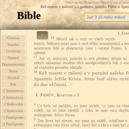
Odpověz mi, Hospodine! Odpověz mi, ať pozná te
Kéž rostete v milosti a v poznání našeho Pána a Spas
Bible
1 Jan
<
16
Genesis
Mluvil tak o tom ve všech svých
listech. Některá místa jsou v nich těžko srozumitelná a ne
Exodus
neutvrzení lidé je překrucují, jako i ostatní Písmo, k 
Leviticus
záhubě.
17
Numeri
Ale vy, milovaní, protože to víte předem, střezte se,
nebyli oklamáni svodem těch neodpovědných lidí a neo
Deuteronomiu
od vlastního pevného základu.
Jozue
18
Kéž rostete v milosti a v poznání našeho P
Soudců
Spasitele Ježíše Krista. Jemu buď sláva nyní
do dne věčnosti.
Rút
☆
1 Samuelova
1 Janův
, Kapitola 1
2 Samuelova
1 Královská
1
Co bylo od počátku, co jsme slyšeli, co jsme na vlas
viděli, na co jsme hleděli a čeho se naše ruce dotýka
2 Královská
zvěstujeme: Slovo života.
1 Paralipome
2
Ten život byl zjeven, my jsme jej viděli, svědčíme o
2 Paralipome
zvěstujeme vám život věčný, který byl u Otce a nám byl z