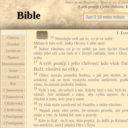
Odpověz mi, Hospodine! Odpověz mi, ať pozná te
A svět pomíjí i jeho chtivost; 
Bible
1 Jan
<
15
Genesis
Nemilujte svět ani to, co je ve světě.
Miluje-li kdo svět, láska Otcova v něm není.
Exodus
16
Neboť všechno, co je ve světě, po čem dychtí člově
Leviticus
chtějí jeho oči a na čem si v životě zakládá, není z Otce,
Numeri
světa.
17
A svět pomíjí i jeho chtivost; kdo však čin
Deuteronomiu
Boží, zůstává na věky.
☆
Jozue
18
Dítky, nastala poslední hodina; a jak jste slyšeli, že
Soudců
antikrist, tak se nyní vyskytlo mnoho antikristů; podl
Rút
víme, že nastala poslední hodina.
19
Vyšli z nás, ale nebyli z nás. Kdyby byli z nás, byli by
1 Samuelova
zůstali. Ale nezůstali s námi, aby vyšlo najevo, že n
2 Samuelova
všichni k nám, kdo jsou s námi.
1 Královská
20
Vy však máte zasvěcení od Svatého a znáte všechno.
21
2 Královská
Nepsal jsem vám proto, že neznáte pravdu, ale prot
znáte a víte, že žádná lež není z pravdy.
1 Paralipome
22
Kdo je lhář, ne-li ten, kdo popírá, že Ježíš je Kristus
2 Paralipome
ten antikrist, který popírá Otce i Syna.