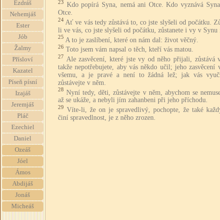
23
Ezdráš
Kdo popírá Syna, nemá ani Otce. Kdo vyznává Syna
Otce.
Nehemjáš
24
Ať ve vás tedy zůstává to, co jste slyšeli od počátku. Z
Ester
li ve vás, co jste slyšeli od počátku, zůstanete i vy v Synu 
Jób
25
A to je zaslíbení, které on nám dal: život věčný.
26
Žalmy
Toto jsem vám napsal o těch, kteří vás matou.
27
Ale zasvěcení, které jste vy od něho přijali, zůstává 
Přísloví
takže nepotřebujete, aby vás někdo učil; jeho zasvěcení 
Kazatel
všemu, a je pravé a není to žádná lež; jak vás vyuči
Píseň písní
zůstávejte v něm.
28
Nyní tedy, děti, zůstávejte v něm, abychom se nemuse
Izajáš
až se ukáže, a nebyli jím zahanbeni při jeho příchodu.
Jeremjáš
29
Víte-li, že on je spravedlivý, pochopte, že také kaž
Pláč
činí spravedlnost, je z něho zrozen.
Ezechiel
Daniel
Ozeáš
Jóel
Ámos
Abdijáš
Jonáš
Micheáš