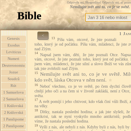
Odpověz mi, Hospodine! Odpověz mi, ať pozná te
Nemilujte svět ani to, co je ve svět
Bible
1 Jan
<
13
Genesis
Píšu vám, otcové, že jste poznali
toho, který je od počátku. Píšu vám, mládenci, že jste zv
Exodus
nad Zlým.
Leviticus
14
Napsal jsem vám, děti, že jste poznali Otce. Napsa
Numeri
vám, otcové, že jste poznali toho, který jest od počátku.
jsem vám, mládenci, že jste silní a slovo Boží ve vás zůs
Deuteronomiu
tak jste zvítězili nad Zlým.
Jozue
15
Nemilujte svět ani to, co je ve světě. Milu
Soudců
kdo svět, láska Otcova v něm není.
☆
16
Rút
Neboť všechno, co je ve světě, po čem dychtí člově
chtějí jeho oči a na čem si v životě zakládá, není z Otce,
1 Samuelova
světa.
2 Samuelova
17
A svět pomíjí i jeho chtivost; kdo však činí vůli Boží, 
1 Královská
na věky.
18
Dítky, nastala poslední hodina; a jak jste slyšeli, že
2 Královská
antikrist, tak se nyní vyskytlo mnoho antikristů; podl
1 Paralipome
víme, že nastala poslední hodina.
19
2 Paralipome
Vyšli z nás, ale nebyli z nás. Kdyby byli z nás, byli by