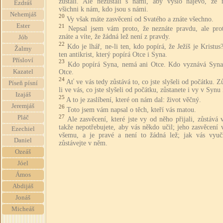
zůstali. Ale nezůstali s námi, aby vyšlo najevo, že n
Ezdráš
všichni k nám, kdo jsou s námi.
Nehemjáš
20
Vy však máte zasvěcení od Svatého a znáte všechno.
Ester
21
Nepsal jsem vám proto, že neznáte pravdu, ale prot
znáte a víte, že žádná lež není z pravdy.
Jób
22
Kdo je lhář, ne-li ten, kdo popírá, že Ježíš je Kristus
Žalmy
ten antikrist, který popírá Otce i Syna.
Přísloví
23
Kdo popírá Syna, nemá ani Otce. Kdo vyznává Syna
Kazatel
Otce.
24
Ať ve vás tedy zůstává to, co jste slyšeli od počátku. Z
Píseň písní
li ve vás, co jste slyšeli od počátku, zůstanete i vy v Synu 
Izajáš
25
A to je zaslíbení, které on nám dal: život věčný.
Jeremjáš
26
Toto jsem vám napsal o těch, kteří vás matou.
27
Pláč
Ale zasvěcení, které jste vy od něho přijali, zůstává 
takže nepotřebujete, aby vás někdo učil; jeho zasvěcení 
Ezechiel
všemu, a je pravé a není to žádná lež; jak vás vyuči
Daniel
zůstávejte v něm.
Ozeáš
Jóel
Ámos
Abdijáš
Jonáš
Micheáš