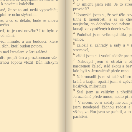
2
jí k novému koloběhu.
O smíchu jsem řekl: Je to ztřeš
provádíš?
vné, že se to ani nedá vypovědět;
3
plní se ucho slyšením.
Usmyslel jsem si, že své tělo o
tíhne k moudrosti, a že se cho
se, a co se dělalo, bude se znovu
nezjistím, co dobrého pod nebem m
ového.
konají ve vyměřených dnech svého 
leď, to je cosi nového? I to bylo v
4
Podnikal jsem velkolepá díla, p
řed námi.
vinice,
ěci minulé; a ani budoucí, které
5
založil si zahrady a sady a v 
 těch, kteří budou potom.
stromoví,
em nad Izraelem v Jeruzalémě.
6
zřídil jsem si i vodní nádrže pro 
udře propátrám a prozkoumám vše,
7
Nakoupil jsem si otroků a 
rnou lopotu vložil Bůh lidským
narozenou čeleď, stád skotu a bra
kdo byli v Jeruzalémě přede mnou.
8
Nahromadil jsem si také stříbro 
králů a krajin; opatřil jsem si zpě
lidských, milostnice.
9
Stal jsem se velikým a předčil
Jeruzalémě přede mnou; nadto při 
10
V ničem, co si žádaly mé oči, j
jsem neodepřel žádnou radost a
všeho, za čím jsem se pachtil, a t
pachtění.