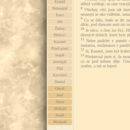
Ezdráš
něhož vytékají, se zase vrace
8
Nehemjáš
Všechny věci jsou tak úna
nenasytí se oko viděním, nena
Ester
9
Co se dálo, bude se dít za
Jób
dělat; pod sluncem není nic n
Žalmy
10
Je něco, o čem lze říci: H
dávných dobách, které byly p
Přísloví
11
Nelze podržet v paměti v
Kazatel
nastanou, nezůstanou v paměti
Píseň písní
12
Já, Kazatel, jsem byl král
Izajáš
13
Předsevzal jsem si, že mo
co se pod nebem děje. Úmo
Jeremjáš
synům, a tak se lopotí.
Pláč
Ezechiel
Daniel
Ozeáš
Jóel
Ámos
Abdijáš
Jonáš
Micheáš