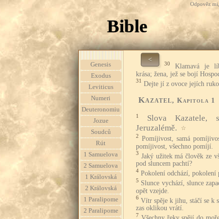
Odpověz mi, 
Bible
<
30
Genesis
Klamavá je lí
krása; žena, jež se bojí Hospo
Exodus
31
Dejte jí z ovoce jejích ruko
Leviticus
Numeri
Kazatel
, Kapitola 1
Deuteronomiu
1
Slova Kazatele, 
Jozue
Jeruzalémě.
☆
Soudců
2
Pomíjivost, samá pomíjivos
Rút
pomíjivost, všechno pomíjí.
3
1 Samuelova
Jaký užitek má člověk ze vš
pod sluncem pachtí?
2 Samuelova
4
Pokolení odchází, pokolení p
1 Královská
5
Slunce vychází, slunce zapa
2 Královská
opět vzejde.
6
1 Paralipome
Vítr spěje k jihu, stáčí se k s
zas oklikou vrátí.
2 Paralipome
7
Všechny řeky spějí do moře