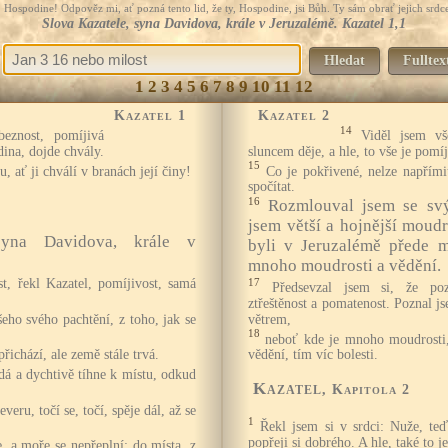
Hospodine! Odpověz mi, ať pozná tento lid, že ty, Hospodine, jsi Bůh. Ty sám obrať jejich srdce
Slova Kazatele, syna Davidova, krále v Jeruzalémě. Kazatel 1,1
Hledat
Fulltex
1
2
3
4
5
6
7
8
9
10
11
12
Kazatel 1
Kazatel 2
14
beznost, pomíjivá
Viděl jsem v
dina, dojde chvály.
sluncem děje, a hle, to vše je pomí
15
u, ať ji chválí v branách její činy!
Co je pokřivené, nelze napřími
spočítat.
16
Rozmlouval jsem se sv
jsem větší a hojnější moudr
syna Davidova, krále v
byli v Jeruzalémě přede 
mnoho moudrosti a vědění.
t, řekl Kazatel, pomíjivost, samá
17
Předsevzal jsem si, že p
ztřeštěnost a pomatenost. Poznal js
eho svého pachtění, z toho, jak se
větrem,
18
neboť kde je mnoho moudrosti,
řichází, ale země stále trvá.
vědění, tím víc bolesti.
dá a dychtivě tíhne k místu, odkud
Kazatel
, Kapitola 2
everu, točí se, točí, spěje dál, až se
1
Řekl jsem si v srdci: Nuže, te
popřeji si dobrého. A hle, také to j
, a moře se nepřeplní; do místa, z