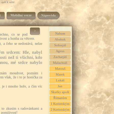
 zpět k sobě.
t
Mobilní verze
Nápověda
>
Nahum
šechno, co se pod
jivost a honba za větrem.
Abakuk
t, a čeho se nedostává, nelze
Sofonjáš
Ageus
ým srdcem: Hle, nabyl
osti než ti všichni, kdo
Zacharjáš
mnou, mé srdce nabylo
Malachiáš
Matouš
oznám moudrost, poznám i
Marek
em však, že i to je honička za
Lukáš
 je i mnoho hoře, a čím víc
Jan
Skutky apošt
Římanům
1 Korintským
ď to zkusím s radovánkami a
2 Korintským
e pomíjivost!