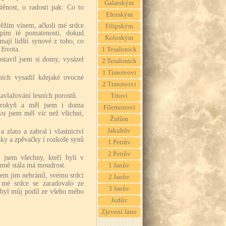
Galatským
těnost, o radosti pak: Co to
Efezským
svěžím vínem, ačkoli mé srdce
Filipským
pím té pomatenosti, dokud
Koloským
ají lidští synové z toho, co
života.
1 Tesalonick
ostavil jsem si domy, vysázel
2 Tesalonick
1 Timoteovi
nich vysadil kdejaké ovocné
2 Timoteovi
zavlažování lesních porostů.
Titovi
otrokyň a měl jsem i doma
Filemonovi
vu jsem měl víc než všichni,
Židům
Jakubův
a zlato a zabral i vlastnictví
váky a zpěvačky i rozkoše synů
1 Petrův
2 Petrův
 jsem všechny, kteří byli v
mně stála má moudrost.
1 Janův
sem jim nebránil, svému srdci
2 Janův
 mé srdce se zaradovalo ze
3 Janův
o byl můj podíl ze všeho mého
Judův
Zjevení Jano