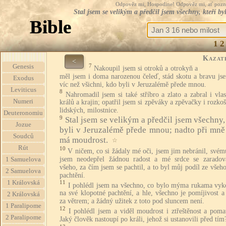
Odpověz mi, Hospodine! Odpověz mi, ať pozná te
Stal jsem se velikým a předčil jsem všechny, kteří 
Bible
1
2
Kazat
<
7
Genesis
Nakoupil jsem si otroků a otrokyň a
měl jsem i doma narozenou čeleď, stád skotu a bravu js
Exodus
víc než všichni, kdo byli v Jeruzalémě přede mnou.
Leviticus
8
Nahromadil jsem si také stříbro a zlato a zabral i vlas
Numeri
králů a krajin; opatřil jsem si zpěváky a zpěvačky i rozko
lidských, milostnice.
Deuteronomiu
9
Stal jsem se velikým a předčil jsem všechny,
Jozue
byli v Jeruzalémě přede mnou; nadto při mně 
Soudců
má moudrost.
☆
Rút
10
V ničem, co si žádaly mé oči, jsem jim nebránil, svém
jsem neodepřel žádnou radost a mé srdce se zaradov
1 Samuelova
všeho, za čím jsem se pachtil, a to byl můj podíl ze vše
2 Samuelova
pachtění.
1 Královská
11
I pohlédl jsem na všechno, co bylo mýma rukama vyk
na své klopotné pachtění, a hle, všechno je pomíjivost 
2 Královská
za větrem; a žádný užitek z toto pod sluncem není.
1 Paralipome
12
I pohlédl jsem a viděl moudrost i ztřeštěnost a poma
2 Paralipome
Jaký člověk nastoupí po králi, jehož si ustanovili před tím