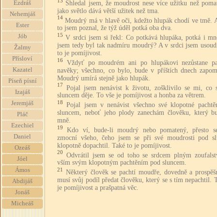
13
Shledal jsem, že moudrost nese více užitku než pomat
Ezdráš
jako světlo dává větší užitek než tma.
Nehemjáš
14
Moudrý má v hlavě oči, kdežto hlupák chodí ve tmě. A
Ester
to jsem poznal, že týž úděl potká oba dva.
15
Jób
V srdci jsem si řekl: Co potkává hlupáka, potká i mn
jsem tedy byl tak nadmíru moudrý? A v srdci jsem usoudi
Žalmy
to je pomíjivost.
Přísloví
16
Vždyť po moudrém ani po hlupákovi nezůstane p
Kazatel
navěky; všechno, co bylo, bude v příštích dnech zapom
Moudrý umírá stejně jako hlupák.
Píseň písní
17
Pojal jsem nenávist k životu, zošklivilo se mi, co 
Izajáš
sluncem děje. To vše je pomíjivost a honba za větrem.
18
Jeremjáš
Pojal jsem v nenávist všechno své klopotné pachtě
sluncem, neboť jeho plody zanechám člověku, který b
Pláč
mně.
Ezechiel
19
Kdo ví, bude-li moudrý nebo pomatený, přesto s
Daniel
zmocní všeho, čeho jsem se při své moudrosti pod s
klopotně dopachtil. Také to je pomíjivost.
Ozeáš
20
Odvrátil jsem se od toho se srdcem plným zoufalst
Jóel
vším svým klopotným pachtěním pod sluncem.
Ámos
21
Některý člověk se pachtí moudře, dovedně a prospěšn
musí svůj podíl předat člověku, který se s tím nepachtil. 
Abdijáš
je pomíjivost a prašpatná věc.
Jonáš
Micheáš