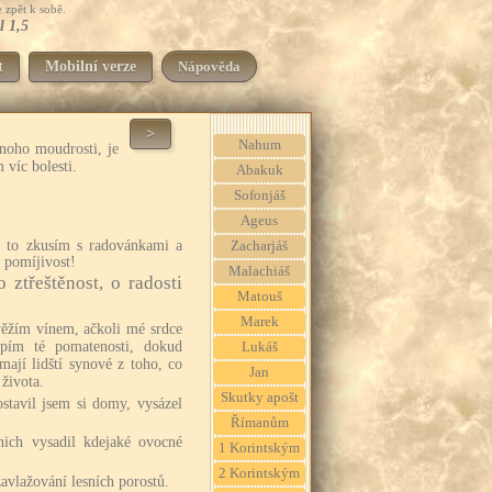
 zpět k sobě.
l 1,5
t
Mobilní verze
Nápověda
>
Nahum
noho moudrosti, je
 víc bolesti.
Abakuk
Sofonjáš
Ageus
ď to zkusím s radovánkami a
Zacharjáš
e pomíjivost!
Malachiáš
 ztřeštěnost, o radosti
Matouš
Marek
svěžím vínem, ačkoli mé srdce
pím té pomatenosti, dokud
Lukáš
ají lidští synové z toho, co
Jan
života.
Skutky apošt
ostavil jsem si domy, vysázel
Římanům
nich vysadil kdejaké ovocné
1 Korintským
2 Korintským
zavlažování lesních porostů.