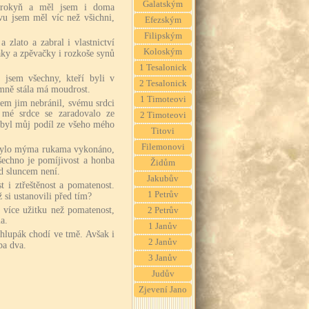
Galatským
otrokyň a měl jsem i doma
vu jsem měl víc než všichni,
Efezským
Filipským
a zlato a zabral i vlastnictví
Koloským
váky a zpěvačky i rozkoše synů
1 Tesalonick
 jsem všechny, kteří byli v
2 Tesalonick
mně stála má moudrost.
1 Timoteovi
sem jim nebránil, svému srdci
 mé srdce se zaradovalo ze
2 Timoteovi
o byl můj podíl ze všeho mého
Titovi
Filemonovi
 bylo mýma rukama vykonáno,
všechno je pomíjivost a honba
Židům
od sluncem není.
Jakubův
t i ztřeštěnost a pomatenost.
1 Petrův
 si ustanovili před tím?
 více užitku než pomatenost,
2 Petrův
a.
1 Janův
hlupák chodí ve tmě. Avšak i
2 Janův
ba dva.
3 Janův
Judův
Zjevení Jano