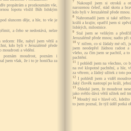
7
Nakoupil jsem si otroků a 
udře propátrám a prozkoumám vše,
narozenou čeleď, stád skotu a bra
rnou lopotu vložil Bůh lidským
kdo byli v Jeruzalémě přede mnou.
8
Nahromadil jsem si také stříbro 
pod sluncem děje, a hle, to vše je
králů a krajin; opatřil jsem si zpě
.
lidských, milostnice.
přímit, a čeho se nedostává, nelze
9
Stal jsem se velikým a předčil
Jeruzalémě přede mnou; nadto při 
srdcem: Hle, nabyl jsem větší a
10
V ničem, co si žádaly mé oči, j
ichni, kdo byli v Jeruzalémě přede
jsem neodepřel žádnou radost a
 moudrosti a vědění.
všeho, za čím jsem se pachtil, a t
že poznám moudrost, poznám i
pachtění.
al jsem však, že i to je honička za
11
I pohlédl jsem na všechno, co
na své klopotné pachtění, a hle, 
za větrem; a žádný užitek z toto p
12
I pohlédl jsem a viděl moudros
Jaký člověk nastoupí po králi, jehož
13
Shledal jsem, že moudrost nese
jako světlo dává větší užitek než tm
14
Moudrý má v hlavě oči, kdežto 
to jsem poznal, že týž úděl potká o