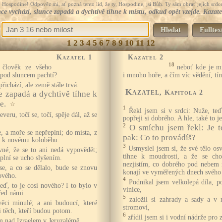
Hospodine! Odpověz mi, ať pozná tento lid, že ty, Hospodine, jsi Bůh. Ty sám obrať jejich srdce
ce vychází, slunce zapadá a dychtivě tíhne k místu, odkud opět vzejde. Kazate
Hledat
Fulltex
1
2
3
4
5
6
7
8
9
10
11
12
Kazatel 1
Kazatel 2
18
 člověk ze všeho
neboť kde je m
e pod sluncem pachtí?
i mnoho hoře, a čím víc vědění, tím
řichází, ale země stále trvá.
Kazatel
, Kapitola 2
e zapadá a dychtivě tíhne k
e.
☆
1
Řekl jsem si v srdci: Nuže, te
everu, točí se, točí, spěje dál, až se
popřeji si dobrého. A hle, také to j
2
O smíchu jsem řekl: Je to
, a moře se nepřeplní; do místa, z
pak: Co to provádíš?
jí k novému koloběhu.
3
Usmyslel jsem si, že své tělo o
vné, že se to ani nedá vypovědět;
tíhne k moudrosti, a že se cho
plní se ucho slyšením.
nezjistím, co dobrého pod nebem m
se, a co se dělalo, bude se znovu
konají ve vyměřených dnech svého 
ového.
4
Podnikal jsem velkolepá díla, p
leď, to je cosi nového? I to bylo v
vinice,
řed námi.
5
založil si zahrady a sady a v 
ěci minulé; a ani budoucí, které
stromoví,
 těch, kteří budou potom.
6
zřídil jsem si i vodní nádrže pro 
em nad Izraelem v Jeruzalémě.