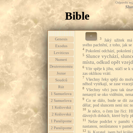
Odpověz mi, 
Slun
Bible
<
3
Genesis
Jaký užitek má
svého pachtění, z toho, jak s
Exodus
4
Pokolení odchází, pokolení p
Leviticus
5
Slunce vychází, slunc
Numeri
místu, odkud opět vzejd
Deuteronomiu
6
Vítr spěje k jihu, stáčí se k s
zas oklikou vrátí.
Jozue
7
Všechny řeky spějí do moře
Soudců
něhož vytékají, se zase vrace
Rút
8
Všechny věci jsou tak úna
1 Samuelova
nenasytí se oko viděním, nena
9
Co se dálo, bude se dít za
2 Samuelova
dělat; pod sluncem není nic n
1 Královská
10
Je něco, o čem lze říci: H
2 Královská
dávných dobách, které byly p
11
1 Paralipome
Nelze podržet v paměti v
nastanou, nezůstanou v paměti
2 Paralipome
12
Já, Kazatel, jsem byl král