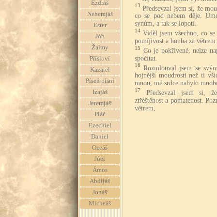
Ezdráš
13
Předsevzal jsem si, že mo
Nehemjáš
co se pod nebem děje. Úmo
synům, a tak se lopotí.
Ester
14
Viděl jsem všechno, co se 
Jób
pomíjivost a honba za větrem
Žalmy
15
Co je pokřivené, nelze na
spočítat.
Přísloví
16
Rozmlouval jsem se svým 
Kazatel
hojnější moudrosti než ti vš
Píseň písní
mnou, mé srdce nabylo mnoho
17
Izajáš
Předsevzal jsem si, 
ztřeštěnost a pomatenost. Pozn
Jeremjáš
větrem,
Pláč
Ezechiel
Daniel
Ozeáš
Jóel
Ámos
Abdijáš
Jonáš
Micheáš