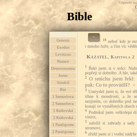
Odpověz mi, 
O
Bible
<
18
Genesis
neboť kde je mn
i mnoho hoře, a čím víc vědění
Exodus
Leviticus
Kazatel
, Kapitola 2
Numeri
1
Řekl jsem si v srdci: Nuž
Deuteronomiu
popřeji si dobrého. A hle, tak
Jozue
2
O smíchu jsem řekl: J
Soudců
pak: Co to provádíš?
☆
Rút
3
Usmyslel jsem si, že své t
tíhne k moudrosti, a že s
1 Samuelova
nezjistím, co dobrého pod ne
2 Samuelova
konají ve vyměřených dnech s
1 Královská
4
Podnikal jsem velkolepá dí
vinice,
2 Královská
5
založil si zahrady a sady
1 Paralipome
stromoví,
2 Paralipome
6
zřídil jsem si i vodní nádrž