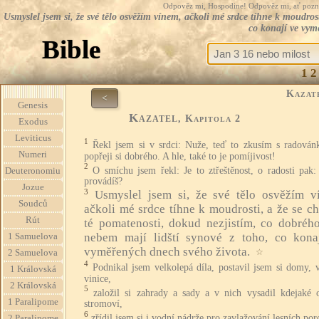
Odpověz mi, Hospodine! Odpověz mi, ať pozná te
Usmyslel jsem si, že své tělo osvěžím vínem, ačkoli mé srdce tíhne k moudros
co konají ve vym
Bible
1
2
Kazat
<
Genesis
Kazatel
, Kapitola 2
Exodus
Leviticus
1
Řekl jsem si v srdci: Nuže, teď to zkusím s radován
Numeri
popřeji si dobrého. A hle, také to je pomíjivost!
2
O smíchu jsem řekl: Je to ztřeštěnost, o radosti pak
Deuteronomiu
provádíš?
Jozue
3
Usmyslel jsem si, že své tělo osvěžím v
Soudců
ačkoli mé srdce tíhne k moudrosti, a že se c
Rút
té pomatenosti, dokud nezjistím, co dobréh
nebem mají lidští synové z toho, co kona
1 Samuelova
vyměřených dnech svého života.
☆
2 Samuelova
4
Podnikal jsem velkolepá díla, postavil jsem si domy, 
1 Královská
vinice,
2 Královská
5
založil si zahrady a sady a v nich vysadil kdejaké 
1 Paralipome
stromoví,
6
zřídil jsem si i vodní nádrže pro zavlažování lesních por
2 Paralipome