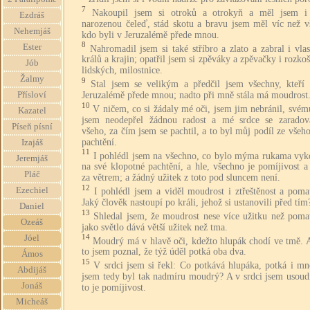
7
Nakoupil jsem si otroků a otrokyň a měl jsem 
Ezdráš
narozenou čeleď, stád skotu a bravu jsem měl víc než vš
Nehemjáš
kdo byli v Jeruzalémě přede mnou.
8
Ester
Nahromadil jsem si také stříbro a zlato a zabral i vlas
králů a krajin; opatřil jsem si zpěváky a zpěvačky i rozko
Jób
lidských, milostnice.
Žalmy
9
Stal jsem se velikým a předčil jsem všechny, kteří 
Jeruzalémě přede mnou; nadto při mně stála má moudrost
Přísloví
10
V ničem, co si žádaly mé oči, jsem jim nebránil, svém
Kazatel
jsem neodepřel žádnou radost a mé srdce se zaradov
Píseň písní
všeho, za čím jsem se pachtil, a to byl můj podíl ze vše
pachtění.
Izajáš
11
I pohlédl jsem na všechno, co bylo mýma rukama vyk
Jeremjáš
na své klopotné pachtění, a hle, všechno je pomíjivost 
Pláč
za větrem; a žádný užitek z toto pod sluncem není.
12
Ezechiel
I pohlédl jsem a viděl moudrost i ztřeštěnost a poma
Jaký člověk nastoupí po králi, jehož si ustanovili před tím
Daniel
13
Shledal jsem, že moudrost nese více užitku než pomat
Ozeáš
jako světlo dává větší užitek než tma.
14
Jóel
Moudrý má v hlavě oči, kdežto hlupák chodí ve tmě. A
to jsem poznal, že týž úděl potká oba dva.
Ámos
15
V srdci jsem si řekl: Co potkává hlupáka, potká i mn
Abdijáš
jsem tedy byl tak nadmíru moudrý? A v srdci jsem usoudi
Jonáš
to je pomíjivost.
Micheáš