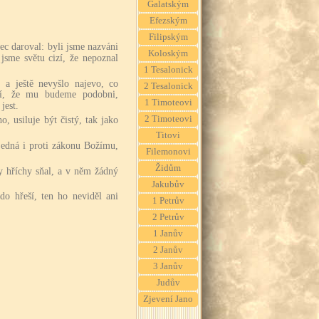
Galatským
Efezským
Filipským
ec daroval: byli jsme nazváni
Koloským
jsme světu cizí, že nepoznal
1 Tesalonick
 a ještě nevyšlo najevo, co
2 Tesalonick
ví, že mu budeme podobni,
1 Timoteovi
jest.
2 Timoteovi
, usiluje být čistý, tak jako
Titovi
jedná i proti zákonu Božímu,
Filemonovi
Židům
by hříchy sňal, a v něm žádný
Jakubův
do hřeší, ten ho neviděl ani
1 Petrův
2 Petrův
1 Janův
2 Janův
3 Janův
Judův
Zjevení Jano