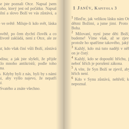
e jste poznali Otce. Napsal jsem
1 Janův
, Kapitola 3
toho, který jest od počátku. Napsal
ilní a slovo Boží ve vás zůstává, a
1
Hleďte, jak velikou lásku nám Ot
 ve světě. Miluje-li kdo svět, láska
dětmi Božími, a jsme jimi. Proto 
Boha.
2
světě, po čem dychtí člověk a co
Milovaní, nyní jsme děti Boží;
životě zakládá, není z Otce, ale ze
budeme! Víme však, až se zje
protože ho spatříme takového, jaký 
3
st; kdo však činí vůli Boží, zůstává
Každý, kdo má tuto naději v něho
on je čistý.
4
dina; a jak jste slyšeli, že přijde
Každý, kdo se dopouští hříchu, 
ytlo mnoho antikristů; podle toho
neboť hřích je porušení zákona.
na.
5
A víte, že Syn Boží se zjevil, a
ás. Kdyby byli z nás, byli by s námi
hřích není.
mi, aby vyšlo najevo, že nepatří
6
Kdo v Synu zůstává, nehřeší; k
i.
nepoznal.
Svatého a znáte všechno.