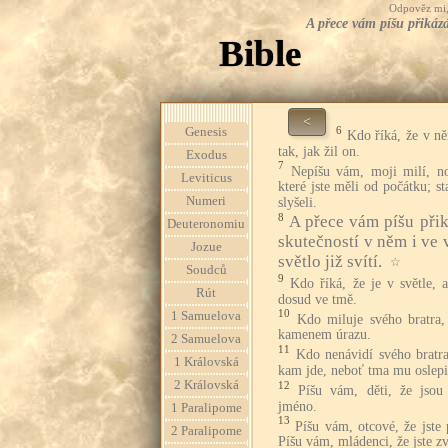
Odpověz mi, 
A přece vám píšu přikázán
Bible
<
6
Genesis
Kdo říká, že v ně
tak, jak žil on.
Exodus
7
Nepíšu vám, moji milí, nov
Leviticus
které jste měli od počátku; sta
Numeri
slyšeli.
8
A přece vám píšu přik
Deuteronomiu
skutečností v něm i ve 
Jozue
světlo již svítí.
☆
Soudců
9
Kdo říká, že je v světle, 
Rút
dosud ve tmě.
10
1 Samuelova
Kdo miluje svého bratra,
kamenem úrazu.
2 Samuelova
11
Kdo nenávidí svého bratra
1 Královská
kam jde, neboť tma mu oslepil
2 Královská
12
Píšu vám, děti, že jso
jméno.
1 Paralipome
13
Píšu vám, otcové, že jste 
2 Paralipome
Píšu vám, mládenci, že jste zv