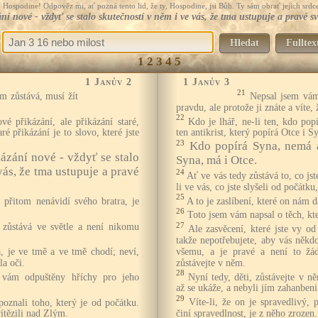
Hospodine! Odpověz mi, ať pozná tento lid, že ty, Hospodine, jsi Bůh. Ty sám obrať jejich srdce
í nové - vždyť se stalo skutečností v něm i ve vás, že tma ustupuje a pravé svě
Hledat
Fulltex
1
2
3
4
5
1 Janův 2
1 Janův 3
21
m zůstává, musí žít
Nepsal jsem vám
pravdu, ale protože ji znáte a víte,
22
é přikázání, ale přikázání staré,
Kdo je lhář, ne-li ten, kdo popí
ré přikázání je to slovo, které jste
ten antikrist, který popírá Otce i S
23
Kdo popírá Syna, nemá 
ázání nové - vždyť se stalo
Syna, má i Otce.
vás, že tma ustupuje a pravé
24
Ať ve vás tedy zůstává to, co jst
li ve vás, co jste slyšeli od počátku
25
A to je zaslíbení, které on nám d
a přitom nenávidí svého bratra, je
26
Toto jsem vám napsal o těch, kt
27
 zůstává ve světle a není nikomu
Ale zasvěcení, které jste vy od 
takže nepotřebujete, aby vás někdo
všemu, a je pravé a není to žád
, je ve tmě a ve tmě chodí; neví,
zůstávejte v něm.
a oči.
28
Nyní tedy, děti, zůstávejte v 
u vám odpuštěny hříchy pro jeho
až se ukáže, a nebyli jím zahanbeni
29
Víte-li, že on je spravedlivý,
poznali toho, který je od počátku.
činí spravedlnost, je z něho zrozen.
ítězili nad Zlým.