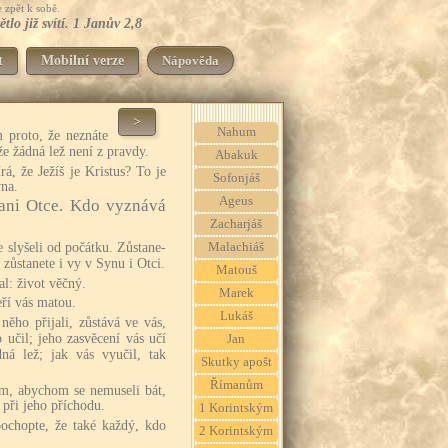
 zpět k sobě.
tlo již svítí. 1 Janův 2,8
t
Mobilní verze
Nápověda
>
Nahum
 proto, že neznáte
 že žádná lež není z pravdy.
Abakuk
rá, že Ježíš je Kristus? To je
Sofonjáš
yna.
Ageus
ani Otce. Kdo vyznává
Zacharjáš
e slyšeli od počátku. Zůstane-
Malachiáš
, zůstanete i vy v Synu i Otci.
Matouš
al: život věčný.
Marek
eří vás matou.
Lukáš
něho přijali, zůstává ve vás,
 učil; jeho zasvěcení vás učí
Jan
ná lež; jak vás vyučil, tak
Skutky apošt
Římanům
něm, abychom se nemuseli bát,
 při jeho příchodu.
1 Korintským
 pochopte, že také každý, kdo
2 Korintským