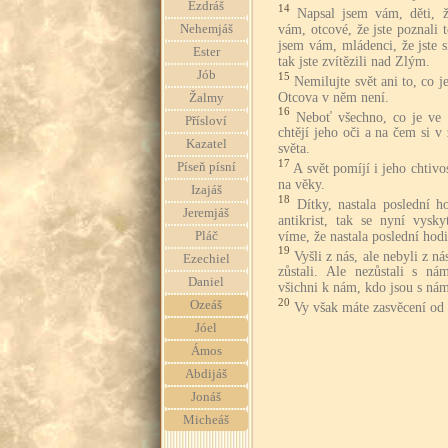
Ezdráš
14
Napsal jsem vám, děti, ž
vám, otcové, že jste poznali 
Nehemjáš
jsem vám, mládenci, že jste s
Ester
tak jste zvítězili nad Zlým.
Jób
15
Nemilujte svět ani to, co je
Otcova v něm není.
Žalmy
16
Neboť všechno, co je ve 
Přísloví
chtějí jeho oči a na čem si v 
Kazatel
světa.
17
Píseň písní
A svět pomíjí i jeho chtivo
na věky.
Izajáš
18
Dítky, nastala poslední ho
Jeremjáš
antikrist, tak se nyní vysk
víme, že nastala poslední hodi
Pláč
19
Vyšli z nás, ale nebyli z n
Ezechiel
zůstali. Ale nezůstali s ná
Daniel
všichni k nám, kdo jsou s nám
20
Ozeáš
Vy však máte zasvěcení od 
Jóel
Ámos
Abdijáš
Jonáš
Micheáš