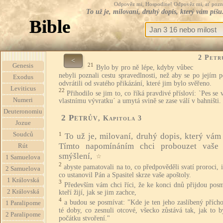
Odpověz mi, Hospodine! Odpověz mi, ať pozná te
To už je, milovaní, druhý dopis, který vám píš
Bible
2 Petr
<
21
Genesis
Bylo by pro ně lépe, kdyby vůbec
nebyli poznali cestu spravedlnosti, než aby se po jejím 
Exodus
odvrátili od svatého přikázání, které jim bylo svěřeno.
Leviticus
22
Přihodilo se jim to, co říká pravdivé přísloví: `Pes se v
Numeri
vlastnímu vývratku´ a umytá svině se zase válí v bahništi.
Deuteronomiu
2 Petrův
, Kapitola 3
Jozue
Soudců
1
To už je, milovaní, druhý dopis, který vám 
Tímto napomínáním chci probouzet vaše 
Rút
smýšlení,
☆
1 Samuelova
2
abyste pamatovali na to, co předpověděli svatí proroci, i
2 Samuelova
co ustanovil Pán a Spasitel skrze vaše apoštoly.
1 Královská
3
Především vám chci říci, že ke konci dnů přijdou posm
2 Královská
kteří žijí, jak se jim zachce,
4
a budou se posmívat: "Kde je ten jeho zaslíbený přích
1 Paralipome
té doby, co zesnuli otcové, všecko zůstává tak, jak to 
2 Paralipome
počátku stvoření."