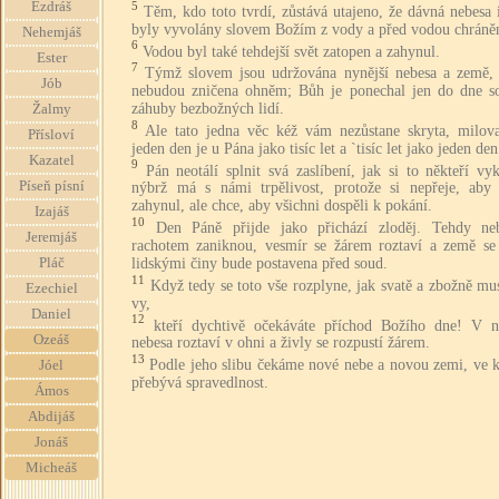
5
Ezdráš
Těm, kdo toto tvrdí, zůstává utajeno, že dávná nebesa
byly vyvolány slovem Božím z vody a před vodou chráně
Nehemjáš
6
Vodou byl také tehdejší svět zatopen a zahynul.
Ester
7
Týmž slovem jsou udržována nynější nebesa a země,
Jób
nebudou zničena ohněm; Bůh je ponechal jen do dne s
záhuby bezbožných lidí.
Žalmy
8
Ale tato jedna věc kéž vám nezůstane skryta, milova
Přísloví
jeden den je u Pána jako tisíc let a `tisíc let jako jeden den
Kazatel
9
Pán neotálí splnit svá zaslíbení, jak si to někteří vyk
Píseň písní
nýbrž má s námi trpělivost, protože si nepřeje, aby
zahynul, ale chce, aby všichni dospěli k pokání.
Izajáš
10
Den Páně přijde jako přichází zloděj. Tehdy ne
Jeremjáš
rachotem zaniknou, vesmír se žárem roztaví a země se
lidskými činy bude postavena před soud.
Pláč
11
Když tedy se toto vše rozplyne, jak svatě a zbožně mus
Ezechiel
vy,
Daniel
12
kteří dychtivě očekáváte příchod Božího dne! V 
Ozeáš
nebesa roztaví v ohni a živly se rozpustí žárem.
13
Podle jeho slibu čekáme nové nebe a novou zemi, ve k
Jóel
přebývá spravedlnost.
Ámos
Abdijáš
Jonáš
Micheáš