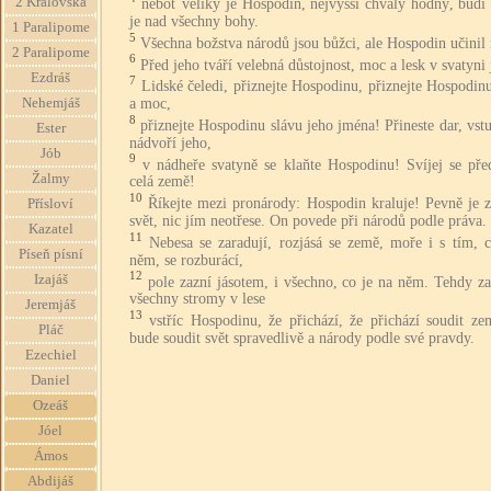
2 Královská
neboť veliký je Hospodin, nejvyšší chvály hodný, budí
je nad všechny bohy.
1 Paralipome
5
Všechna božstva národů jsou bůžci, ale Hospodin učinil 
2 Paralipome
6
Před jeho tváří velebná důstojnost, moc a lesk v svatyni 
Ezdráš
7
Lidské čeledi, přiznejte Hospodinu, přiznejte Hospodin
a moc,
Nehemjáš
8
přiznejte Hospodinu slávu jeho jména! Přineste dar, vst
Ester
nádvoří jeho,
Jób
9
v nádheře svatyně se klaňte Hospodinu! Svíjej se pře
Žalmy
celá země!
10
Říkejte mezi pronárody: Hospodin kraluje! Pevně je z
Přísloví
svět, nic jím neotřese. On povede při národů podle práva.
Kazatel
11
Nebesa se zaradují, rozjásá se země, moře i s tím, 
Píseň písní
něm, se rozburácí,
12
Izajáš
pole zazní jásotem, i všechno, co je na něm. Tehdy za
všechny stromy v lese
Jeremjáš
13
vstříc Hospodinu, že přichází, že přichází soudit z
Pláč
bude soudit svět spravedlivě a národy podle své pravdy.
Ezechiel
Daniel
Ozeáš
Jóel
Ámos
Abdijáš