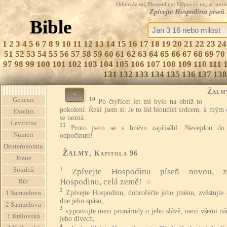
Odpověz mi, Hospodine! Odpověz mi, ať pozná te
Zpívejte Hospodinu píseň 
Bible
1
2
3
4
5
6
7
8
9
10
11
12
13
14
15
16
17
18
19
20
21
22
23
24
51
52
53
54
55
56
57
58
59
60
61
62
63
64
65
66
67
68
69
70
97
98
99
100
101
102
103
104
105
106
107
108
109
110
111
131
132
133
134
135
136
137
138
Žalm
<
10
Genesis
Po čtyřicet let mi bylo na obtíž to
pokolení. Řekl jsem si: Je to lid bloudící srdcem, k mým
Exodus
se nezná.
Leviticus
11
Proto jsem se v hněvu zapřisáhl: Nevejdou d
Numeri
odpočinutí!
Deuteronomiu
Žalmy
, Kapitola 96
Jozue
Soudců
1
Zpívejte Hospodinu píseň novou, z
Hospodinu, celá země!
Rút
☆
2
Zpívejte Hospodinu, dobrořečte jeho jménu, zvěstujte 
1 Samuelova
dne jeho spásu,
2 Samuelova
3
vypravujte mezi pronárody o jeho slávě, mezi všemi ná
1 Královská
jeho divech,
4