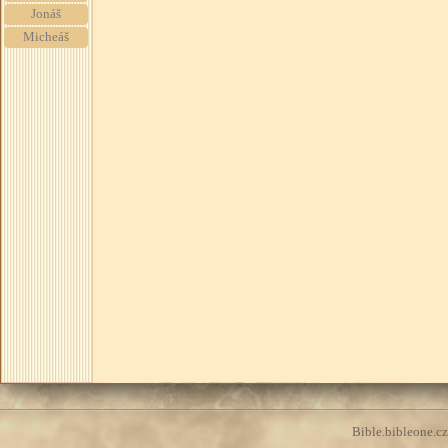
Jonáš
Micheáš
Bible.bibleone.cz