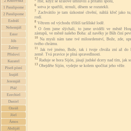
2 Královská
Hle, když se králové umluvili a přitáhli spolu,
6
sotva je spatřili, strnuli, děsem se rozutekli.
1 Paralipome
7
Zachvátilo je tam úzkostné chvění, náhlá křeč jako tu
2 Paralipome
rodí.
Ezdráš
8
Větrem od východu tříštíš taršíšské lodě.
9
Nehemjáš
O čem jsme slýchali, to jsme uviděli ve městě Hos
zástupů, ve městě našeho Boha: až navěky je Bůh činí pe
Ester
10
Na mysli nám tane tvé milosrdenství, Bože, zde, upr
Jób
tvého chrámu.
Žalmy
11
Jak tvé jméno, Bože, tak i tvoje chvála zní až do 
země. Tvá pravice je plná spravedlnosti.
Přísloví
12
Raduje se hora Sijón, jásají judské dcery nad tím, jak s
Kazatel
13
Obejděte Sijón, vydejte se kolem spočítat jeho věže.
Píseň písní
Izajáš
Jeremjáš
Pláč
Ezechiel
Daniel
Ozeáš
Jóel
Ámos
Abdijáš