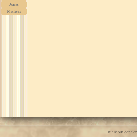
Jonáš
Micheáš
Bible.bibleone.cz