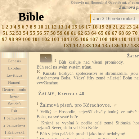
Odpověz mi, Hospodine! Odpověz mi, ať pozná te
Žalmová pí
Bible
1
2
3
4
5
6
7
8
9
10
11
12
13
14
15
16
17
18
19
20
21
22
23
24
51
52
53
54
55
56
57
58
59
60
61
62
63
64
65
66
67
68
69
70
97
98
99
100
101
102
103
104
105
106
107
108
109
110
111
131
132
133
134
135
136
137
138
Žalm
<
9
Genesis
Bůh kraluje nad všemi pronárody,
Bůh sedí na svém svatém trůnu.
Exodus
10
Knížata lidských společenství se shromáždila, jsou
Leviticus
Abrahamova Boha. Vždyť štíty země náležejí Bohu ne
Numeri
vyvýšenému.
Deuteronomiu
Žalmy
, Kapitola 48
Jozue
Soudců
1
Žalmová píseň, pro Kórachovce.
☆
2
Rút
Veliký je Hospodin, nejvyšší chvály hodný ve městě 
Boha, na své svaté hoře.
1 Samuelova
3
Krásně se vypíná k potěše celé země Sijónská hor
2 Samuelova
nejzazší Sever, sídlo velkého Krále.
1 Královská
4
Bůh v jeho palácích proslul jako hrad nedobytný.
5