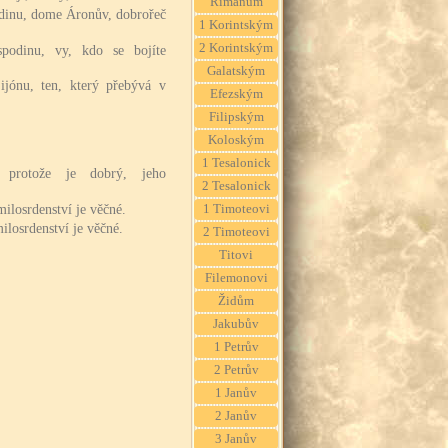
Římanům
dinu, dome Áronův, dobrořeč
1 Korintským
2 Korintským
podinu, vy, kdo se bojíte
Galatským
jónu, ten, který přebývá v
Efezským
Filipským
Koloským
1 Tesalonick
, protože je dobrý, jeho
2 Tesalonick
ilosrdenství je věčné.
1 Timoteovi
ilosrdenství je věčné.
2 Timoteovi
Titovi
Filemonovi
Židům
Jakubův
1 Petrův
2 Petrův
1 Janův
2 Janův
3 Janův