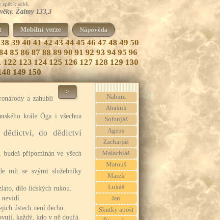
 zpět k sobě.
avěky. Žalmy 133,3
t
Mobilní verze
Nápověda
38
39
40
41
42
43
44
45
46
47
48
49
50
84
85
86
87
88
89
90
91
92
93
94
95
96
1
122
123
124
125
126
127
128
129
130
148
149
150
>
Nahum
onárody a zahubil
Abakuk
anského krále Óga i všechna
Sofonjáš
Ageus
dědictví, do dědictví
Zacharjáš
, budeš připomínán ve všech
Malachiáš
Matouš
de mít se svými služebníky
Marek
Lukáš
lato, dílo lidských rukou.
 nevidí.
Jan
ejich ústech není dechu.
Skutky apošt
ovují, každý, kdo v ně doufá.