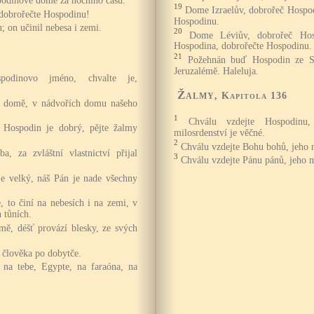
ospodinově domě za nočního času.
19
Dome Izraelův, dobrořeč Hospo
 dobrořečte Hospodinu!
Hospodinu.
; on učinil nebesa i zemi.
20
Dome Léviův, dobrořeč Hos
Hospodina, dobrořečte Hospodinu.
21
Požehnán buď Hospodin ze Si
Jeruzalémě. Haleluja.
spodinovo jméno, chvalte je,
Žalmy
, Kapitola 136
vě domě, v nádvořích domu našeho
1
Chválu vzdejte Hospodinu
 Hospodin je dobrý, pějte žalmy
milosrdenství je věčné.
2
Chválu vzdejte Bohu bohů, jeho m
a, za zvláštní vlastnictví přijal
3
Chválu vzdejte Pánu pánů, jeho m
je velký, náš Pán je nade všechny
 to činí na nebesích i na zemi, v
 tůních.
mě, déšť provází blesky, ze svých
 člověka po dobytče.
 na tebe, Egypte, na faraóna, na