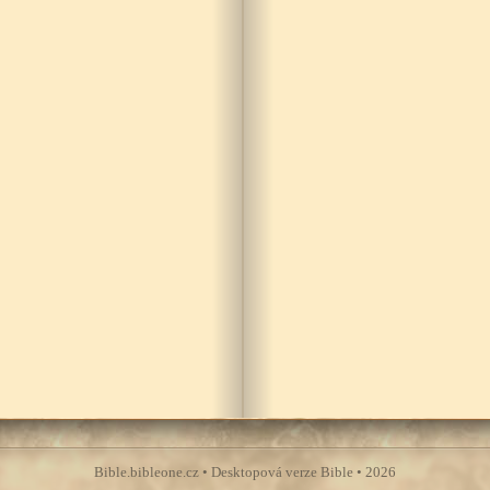
Bible.bibleone.cz • Desktopová verze Bible • 2026