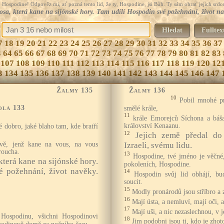
Hospodine! Odpověz mi, ať pozná tento lid, že ty, Hospodine, jsi Bůh. Ty sám obrať jejich srdce
sa, která kane na sijónské hory. Tam udílí Hospodin své požehnání, život n
Hledat
Fulltex
7
18
19
20
21
22
23
24
25
26
27
28
29
30
31
32
33
34
35
36
37
3
64
65
66
67
68
69
70
71
72
73
74
75
76
77
78
79
80
81
82
83
107
108
109
110
111
112
113
114
115
116
117
118
119
120
12
3
134
135
136
137
138
139
140
141
142
143
144
145
146
147
Žalmy 135
Žalmy 136
10
Pobil mnohé pr
ola 133
smělé krále,
11
krále Emorejců Síchona a báš
království Kenaanu.
é dobro, jaké blaho tam, kde bratří
12
Jejich země předal do 
avě, jenž kane na vous, na vous
Izraeli, svému lidu.
roucha.
13
Hospodine, tvé jméno je věčné
terá kane na sijónské hory.
pokoleních, Hospodine.
é požehnání, život navěky.
14
Hospodin svůj lid obhájí, bu
soucit.
15
Modly pronárodů jsou stříbro a z
16
Mají ústa, a nemluví, mají oči, a
17
Mají uši, a nic nezaslechnou, v j
 Hospodinu, všichni Hospodinovi
18
Jim podobni jsou ti, kdo je zhot