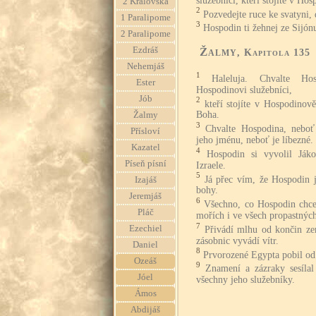
služebníci, kteří stojíte v H
2 Královská
2
Pozvedejte ruce ke svatyni,
1 Paralipome
3
Hospodin ti žehnej ze Sijónu
2 Paralipome
Ezdráš
Žalmy
, Kapitola 135
Nehemjáš
1
Haleluja. Chvalte Ho
Ester
Hospodinovi služebníci,
Jób
2
kteří stojíte v Hospodino
Boha.
Žalmy
3
Chvalte Hospodina, neboť
Přísloví
jeho jménu, neboť je líbezné.
Kazatel
4
Hospodin si vyvolil Jákob
Píseň písní
Izraele.
5
Já přec vím, že Hospodin 
Izajáš
bohy.
Jeremjáš
6
Všechno, co Hospodin chce,
Pláč
mořích i ve všech propastných
7
Ezechiel
Přivádí mlhu od končin ze
zásobnic vyvádí vítr.
Daniel
8
Prvorozené Egypta pobil od
Ozeáš
9
Znamení a zázraky sesílal
Jóel
všechny jeho služebníky.
Ámos
Abdijáš