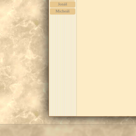
Jonáš
Micheáš