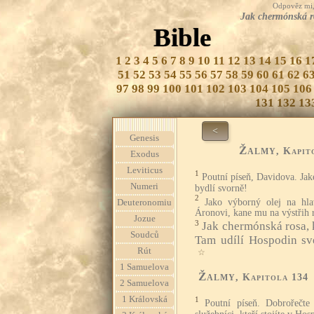
Odpověz mi, 
Jak chermónská ro
Bible
1
2
3
4
5
6
7
8
9
10
11
12
13
14
15
16
1
51
52
53
54
55
56
57
58
59
60
61
62
6
97
98
99
100
101
102
103
104
105
106
131
132
13
<
Genesis
Žalmy
, Kapit
Exodus
Leviticus
1
Poutní píseň, Davidova. Jak
Numeri
bydlí svorně!
2
Jako výborný olej na hl
Deuteronomiu
Áronovi, kane mu na výstřih 
Jozue
3
Jak chermónská rosa, k
Soudců
Tam udílí Hospodin sv
Rút
☆
1 Samuelova
Žalmy
, Kapitola 134
2 Samuelova
1 Královská
1
Poutní píseň. Dobrořečte