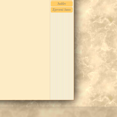
Judův
Zjevení Jano