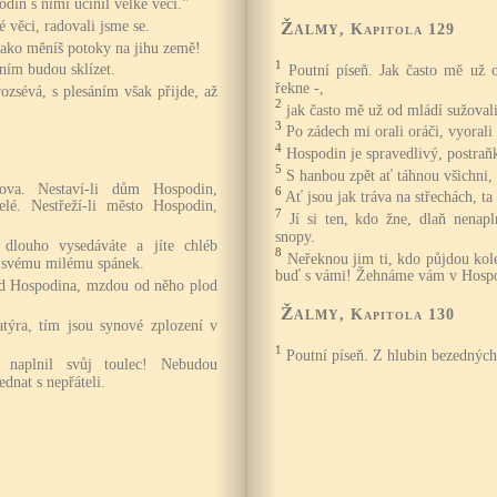
din s nimi učinil velké věci."
 věci, radovali jsme se.
Žalmy
, Kapitola 129
jako měníš potoky na jihu země!
1
áním budou sklízet.
Poutní píseň. Jak často mě už o
řekne -,
ozsévá, s plesáním však přijde, až
2
jak často mě už od mládí sužovali
3
Po zádech mi orali oráči, vyorali
4
Hospodin je spravedlivý, postraň
5
S hanbou zpět ať táhnou všichni, 
ova. Nestaví-li dům Hospodin,
6
Ať jsou jak tráva na střechách, ta
elé. Nestřeží-li město Hospodin,
7
Jí si ten, kdo žne, dlaň nenapl
snopy.
 dlouho vysedáváte a jíte chléb
8
Neřeknou jim ti, kdo půjdou ko
á svému milému spánek.
buď s vámi! Žehnáme vám v Hosp
od Hospodina, mzdou od něho plod
Žalmy
, Kapitola 130
týra, tím jsou synové zplození v
1
Poutní píseň. Z hlubin bezednýc
 naplnil svůj toulec! Nebudou
dnat s nepřáteli.