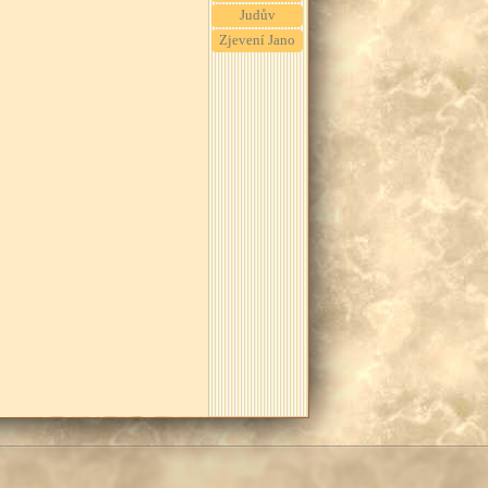
Judův
Zjevení Jano