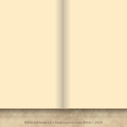
Bible.bibleone.cz • Desktopová verze Bible • 2026