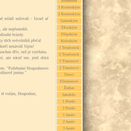
Římanům
1 Korintským
2 Korintským
d mládí sužovali - Izrael ať
Galatským
Efezským
, ale nepřemohli.
Filipským
 dlouhé brázdy.
ky těch svévolníků přeťal.
Koloským
kteří nenávidí Sijón!
1 Tesalonick
 uschne dřív, než je vytrhána.
2 Tesalonick
ní, ani náruč ten, jenž sbírá
1 Timoteovi
2 Timoteovi
lem: "Požehnání Hospodinovo
odinově jménu."
Titovi
Filemonovi
Židům
h tě volám, Hospodine,
Jakubův
1 Petrův
2 Petrův
1 Janův
2 Janův
3 Janův