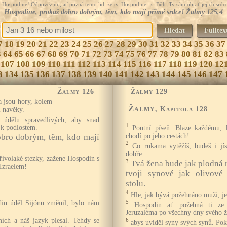
Hospodine! Odpověz mi, ať pozná tento lid, že ty, Hospodine, jsi Bůh. Ty sám obrať jejich srdce
Hospodine, prokaž dobro dobrým, těm, kdo mají přímé srdce! Žalmy 125,4
Hledat
Fulltex
7
18
19
20
21
22
23
24
25
26
27
28
29
30
31
32
33
34
35
36
37
3
64
65
66
67
68
69
70
71
72
73
74
75
76
77
78
79
80
81
82
83
107
108
109
110
111
112
113
114
115
116
117
118
119
120
12
3
134
135
136
137
138
139
140
141
142
143
144
145
146
147
Žalmy 126
Žalmy 129
 jsou hory, kolem
Žalmy
, Kapitola 128
i navěky.
 údělu spravedlivých, aby snad
1
e k podlostem.
Poutní píseň. Blaze každému, 
chodí po jeho cestách!
bro dobrým, těm, kdo mají
2
Co rukama vytěžíš, budeš i jís
dobře.
křivolaké stezky, zažene Hospodin s
3
Tvá žena bude jak plodná 
 Izraelem!
tvoji synové jak olivové 
stolu.
4
Hle, jak bývá požehnáno muži, je
din úděl Sijónu změnil, bylo nám
5
Hospodin ať požehná ti ze 
Jeruzaléma po všechny dny svého ži
mích a náš jazyk plesal. Tehdy se
6
abys uviděl syny svých synů. Pok