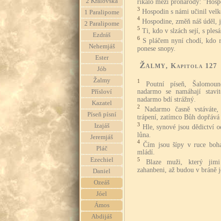
2 Královská
říkalo mezi pronárody: "Hospo
3
Hospodin s námi učinil velké
1 Paralipome
4
Hospodine, změň náš úděl, 
2 Paralipome
5
Ti, kdo v slzách sejí, s ples
Ezdráš
6
S pláčem nyní chodí, kdo r
Nehemjáš
ponese snopy.
Ester
Žalmy
, Kapitola 127
Jób
Žalmy
1
Poutní píseň, Šalomoun
nadarmo se namáhají stavit
Přísloví
nadarmo bdí strážný.
Kazatel
2
Nadarmo časně vstáváte,
Píseň písní
trápení, zatímco Bůh dopřáv
3
Izajáš
Hle, synové jsou dědictví 
lůna.
Jeremjáš
4
Čím jsou šípy v ruce boha
Pláč
mládí.
Ezechiel
5
Blaze muži, který jimi
zahanbeni, až budou v bráně je
Daniel
Ozeáš
Jóel
Ámos
Abdijáš