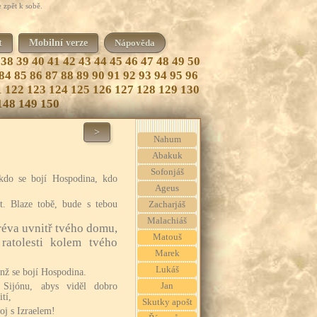
 zpět k sobě.
t
Mobilní verze
Nápověda
38
39
40
41
42
43
44
45
46
47
48
49
50
84
85
86
87
88
89
90
91
92
93
94
95
96
1
122
123
124
125
126
127
128
129
130
148
149
150
>
Nahum
Abakuk
Sofonjáš
kdo se bojí Hospodina, kdo
Ageus
t. Blaze tobě, bude s tebou
Zacharjáš
Malachiáš
réva uvnitř tvého domu,
Matouš
ratolesti kolem tvého
Marek
Lukáš
nž se bojí Hospodina.
Sijónu, abys viděl dobro
Jan
tí,
Skutky apošt
oj s Izraelem!