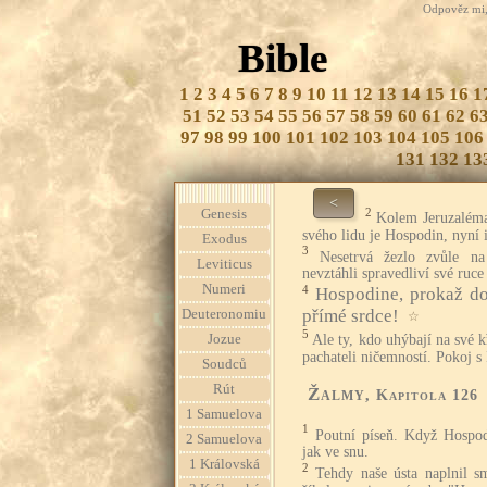
Odpověz mi, 
Bible
1
2
3
4
5
6
7
8
9
10
11
12
13
14
15
16
1
51
52
53
54
55
56
57
58
59
60
61
62
6
97
98
99
100
101
102
103
104
105
106
131
132
13
<
2
Genesis
Kolem Jeruzaléma
svého lidu je Hospodin, nyní 
Exodus
3
Nesetrvá žezlo zvůle na
Leviticus
nevztáhli spravedliví své ruc
Numeri
4
Hospodine, prokaž do
přímé srdce!
Deuteronomiu
☆
5
Ale ty, kdo uhýbají na své 
Jozue
pachateli ničemností. Pokoj s
Soudců
Rút
Žalmy
, Kapitola 126
1 Samuelova
1
Poutní píseň. Když Hospo
2 Samuelova
jak ve snu.
1 Královská
2
Tehdy naše ústa naplnil s