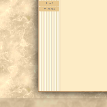
Jonáš
Micheáš