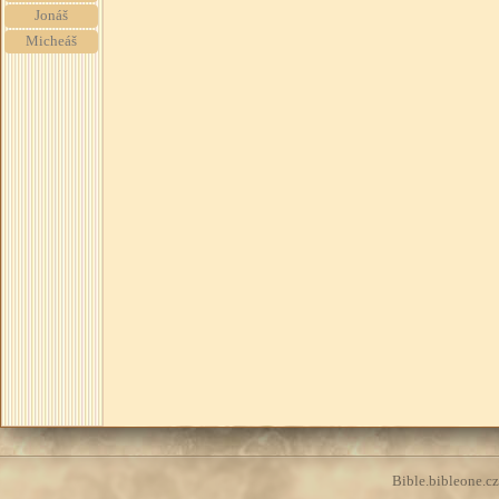
Jonáš
Micheáš
Bible.bibleone.cz