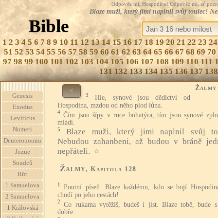
Odpověz mi, Hospodine! Odpověz mi, ať pozná te
Blaze muži, který jimi naplnil svůj toulec! 
Bible
1
2
3
4
5
6
7
8
9
10
11
12
13
14
15
16
17
18
19
20
21
22
23
24
51
52
53
54
55
56
57
58
59
60
61
62
63
64
65
66
67
68
69
70
97
98
99
100
101
102
103
104
105
106
107
108
109
110
111
131
132
133
134
135
136
137
138
Žalmy
<
3
Genesis
Hle, synové jsou dědictví od
Hospodina, mzdou od něho plod lůna.
Exodus
4
Čím jsou šípy v ruce bohatýra, tím jsou synové zplo
Leviticus
mládí.
Numeri
5
Blaze muži, který jimi naplnil svůj to
Nebudou zahanbeni, až budou v bráně jed
Deuteronomiu
nepřáteli.
☆
Jozue
Soudců
Žalmy
, Kapitola 128
Rút
1
1 Samuelova
Poutní píseň. Blaze každému, kdo se bojí Hospodin
chodí po jeho cestách!
2 Samuelova
2
Co rukama vytěžíš, budeš i jíst. Blaze tobě, bude s
1 Královská
dobře.