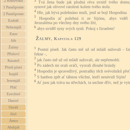
2 Královská
3
Tvá žena bude jak plodná réva uvnitř tvého domu,
synové jak olivové ratolesti kolem tvého stolu.
1 Paralipome
4
Hle, jak bývá požehnáno muži, jenž se bojí Hospodina.
2 Paralipome
5
Hospodin ať požehná ti ze Sijónu, abys viděl
Ezdráš
Jeruzaléma po všechny dny svého žití,
Nehemjáš
6
abys uviděl syny svých synů. Pokoj s Izraelem!
Ester
Žalmy
, Kapitola 129
Jób
Žalmy
1
Poutní píseň. Jak často mě už od mládí sužovali - Iz
řekne -,
Přísloví
2
jak často mě už od mládí sužovali, ale nepřemohli.
Kazatel
3
Po zádech mi orali oráči, vyorali dlouhé brázdy.
Píseň písní
4
Hospodin je spravedlivý, postraňky těch svévolníků přeť
Izajáš
5
S hanbou zpět ať táhnou všichni, kteří nenávidí Sijón!
Jeremjáš
6
Ať jsou jak tráva na střechách, ta uschne dřív, než je vyt
Pláč
Ezechiel
Daniel
Ozeáš
Jóel
Ámos
Abdijáš