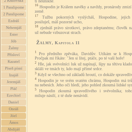
2 Královská
ti neunikne.
16
Hospodin je Králem navěky a navždy, pronárody zmizí 
1 Paralipome
země.
2 Paralipome
17
Tužbu pokorných vyslýcháš, Hospodine, jejich
Ezdráš
posiluješ, máš pozorné ucho,
18
zjednáš právo sirotkovi, právo zdeptanému; člověk n
Nehemjáš
už nebude vzbuzovat strach.
Ester
Jób
Žalmy
, Kapitola 11
Žalmy
1
Pro předního zpěváka, Davidův. Utíkám se k Hosp
Přísloví
Pročpak mi říkáte: "Jen si lítej, ptáče, po té vaší hoře!
Kazatel
2
Hle, jak svévolníci luk už napínají, šípy na tětivu klad
Píseň písní
skláli ve tmách ty, kdo mají přímé srdce.
3
Když se všechno od základů hroutí, co dokáže spravedli
Izajáš
4
Hospodin je ve svém svatém chrámu, Hospodin má trů
Jeremjáš
na nebesích. Jeho oči hledí, jeho pohled zkoumá lidské sy
Pláč
5
Hospodin zkoumá spravedlivého i svévolníka; toh
miluje násilí, z té duše nenávidí.
Ezechiel
Daniel
Ozeáš
Jóel
Ámos
Abdijáš