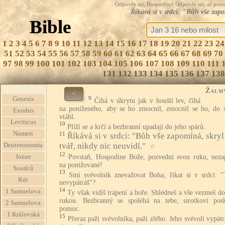
Odpověz mi, Hospodine! Odpověz mi, ať pozná te
Říkává si v srdci: "Bůh vše zapo
Bible
1
2
3
4
5
6
7
8
9
10
11
12
13
14
15
16
17
18
19
20
21
22
23
24
51
52
53
54
55
56
57
58
59
60
61
62
63
64
65
66
67
68
69
70
97
98
99
100
101
102
103
104
105
106
107
108
109
110
111
131
132
133
134
135
136
137
138
Žalm
<
9
Genesis
Číhá v úkrytu jak v houští lev, číhá
na poníženého, aby se ho zmocnil, zmocnil se ho, do s
Exodus
vtáhl.
Leviticus
10
Plíží se a krčí a bezbranní upadají do jeho spárů.
Numeri
11
Říkává si v srdci: "Bůh vše zapomíná, skryl
tvář, nikdy nic neuvidí."
Deuteronomiu
☆
12
Povstaň, Hospodine Bože, pozvedni svou ruku, nez
Jozue
na ponižované!
Soudců
13
Smí svévolník znevažovat Boha, říkat si v srdci: "
Rút
nevypátráš"?
14
1 Samuelova
Ty však vidíš trápení a hoře. Shlédneš a vše vezmeš d
rukou. Bezbranný se spoléhá na tebe, sirotkovi posk
2 Samuelova
pomoc.
1 Královská
15
Přeraz paži svévolníka, paži zlého. Jeho svévoli vypátr