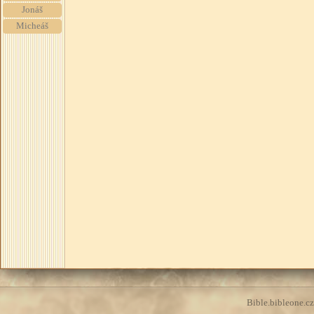
Jonáš
Micheáš
Bible.bibleone.cz