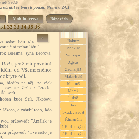
 zpět k sobě.
 obrátil se tváří k poušti. Numeri 24,1
t
Mobilní verze
Nápověda
31
32
33
34
35
36
>
Nahum
ke svému lidu. Ale
ucnu učiní tvému lidu."
Abakuk
rok Bileáma, syna Beórova,
Sofonjáš
Ageus
č Boží, jenž má poznání
vidění od Všemocného;
Zacharjáš
odkryté oči.
Malachiáš
ho, hledím na něj, ne však
Matouš
 povstane žezlo z Izraele.
Marek
 Šétovců.
Lukáš
roben bude Seír, Jákobovi
Jan
z Jákoba, a zahubí toho, kdo
Skutky apošt
Římanům
 svou průpověď: "Amálek je
áhubě."
1 Korintským
svou průpověď: "Tvé sídlo je
2 Korintským
u,