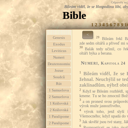
Odpověz mi, 
Bileám viděl, že se Hospodinu líbí, ab
Bible
1
2
3
4
5
6
7
8
9
1
<
29
Genesis
Bileám řekl B
zde sedm oltářů a přiveď mi 
Exodus
30
Balák tedy učinil, co ř
Leviticus
oltáři býka a berana.
Numeri
Numeri
, Kapitola 24
Deuteronomiu
Jozue
1
Bileám viděl, že se 
Soudců
žehnal. Neuchýlil se te
Rút
zaklínadlům, nýbrž obrát
2
1 Samuelova
Když se Bileám rozhlédl, sp
kmene. Tu se ho zmocnil Bož
2 Samuelova
3
a on pronesl svou průpově
1 Královská
výrok muže jasnozřivého,
2 Královská
4
výrok toho, jenž slyší
Všemocného; když upadá do vy
1 Paralipome
5
Jak skvělé jsou tvé stany, Já
2 Paralipome
6
Rozprostírají se jako úva