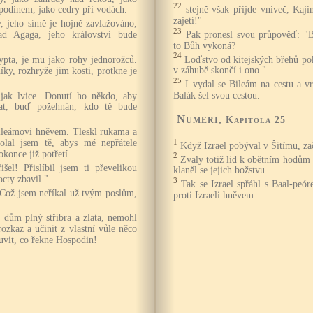
22
stejně však přijde vniveč, Kaj
odinem, jako cedry při vodách.
zajetí!"
, jeho símě je hojně zavlažováno,
23
Pak pronesl svou průpověď: "B
d Agaga, jeho království bude
to Bůh vykoná?
24
Loďstvo od kitejských břehů pok
ypta, je mu jako rohy jednorožců.
v záhubě skončí i ono."
íky, rozhryže jim kosti, protkne je
25
I vydal se Bileám na cestu a vr
Balák šel svou cestou.
, jak lvice. Donutí ho někdo, aby
at, buď požehnán, kdo tě bude
Numeri
, Kapitola 25
ileámovi hněvem. Tleskl rukama a
olal jsem tě, abys mé nepřátele
1
Když Izrael pobýval v Šitímu, za
dokonce již potřetí.
2
Zvaly totiž lid k obětním hodům 
šel! Přislíbil jsem ti převelikou
klaněl se jejich božstvu.
octy zbavil."
3
Tak se Izrael spřáhl s Baal-peó
"Což jsem neříkal už tvým poslům,
proti Izraeli hněvem.
 dům plný stříbra a zlata, nemohl
ozkaz a učinit z vlastní vůle něco
vit, co řekne Hospodin!