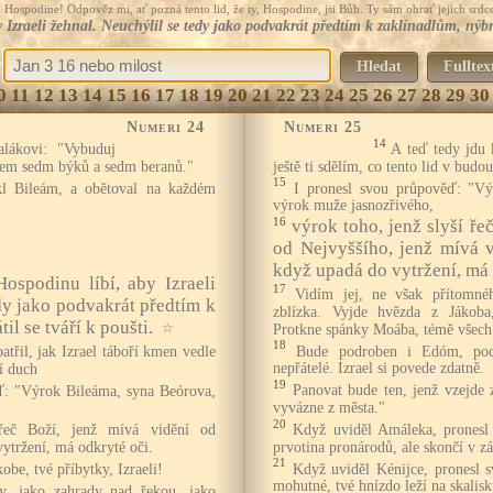
Hospodine! Odpověz mi, ať pozná tento lid, že ty, Hospodine, jsi Bůh. Ty sám obrať jejich srdce
y Izraeli žehnal. Neuchýlil se tedy jako podvakrát předtím k zaklínadlům, nýbrž
Hledat
Fulltex
0
11
12
13
14
15
16
17
18
19
20
21
22
23
24
25
26
27
28
29
30
Numeri 24
Numeri 25
14
alákovi: "Vybuduj
A teď tedy jdu 
sem sedm býků a sedm beranů."
ještě ti sdělím, co tento lid v budo
15
ekl Bileám, a obětoval na každém
I pronesl svou průpověď: "Vý
výrok muže jasnozřivého,
16
výrok toho, jenž slyší ře
od Nejvyššího, jenž mívá 
když upadá do vytržení, má 
Hospodinu líbí, aby Izraeli
17
Vidím jej, ne však přítomné
dy jako podvakrát předtím k
zblízka. Vyjde hvězda z Jákoba,
il se tváří k poušti.
☆
Protkne spánky Moába, témě všech
18
Bude podroben i Edóm, pod
atřil, jak Izrael táboří kmen vedle
nepřátelé. Izrael si povede zdatně.
í duch
19
Panovat bude ten, jenž vzejde 
ď: "Výrok Bileáma, syna Beórova,
vyvázne z města."
20
Když uviděl Amáleka, pronesl
 řeč Boží, jenž mívá vidění od
prvotina pronárodů, ale skončí v z
tržení, má odkryté oči.
21
Když uviděl Kénijce, pronesl 
kobe, tvé příbytky, Izraeli!
mohutné, tvé hnízdo leží na skalisk
ly, jako zahrady nad řekou, jako