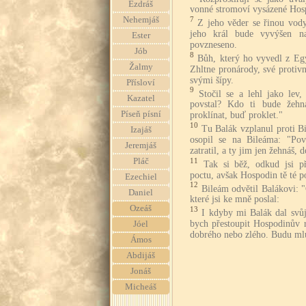
Ezdráš
vonné stromoví vysázené Hosp
Nehemjáš
7
Z jeho věder se řinou vody
jeho král bude vyvýšen na
Ester
povzneseno.
Jób
8
Bůh, který ho vyvedl z Eg
Žalmy
Zhltne pronárody, své protivn
svými šípy.
Přísloví
9
Stočil se a lehl jako lev
Kazatel
povstal? Kdo ti bude žehn
Píseň písní
proklínat, buď proklet."
10
Tu Balák vzplanul proti B
Izajáš
osopil se na Bileáma: "Pov
Jeremjáš
zatratil, a ty jim jen žehnáš, 
11
Pláč
Tak si běž, odkud jsi při
poctu, avšak Hospodin tě té p
Ezechiel
12
Bileám odvětil Balákovi: 
Daniel
které jsi ke mně poslal:
Ozeáš
13
I kdyby mi Balák dal svůj
bych přestoupit Hospodinův r
Jóel
dobrého nebo zlého. Budu mlu
Ámos
Abdijáš
Jonáš
Micheáš