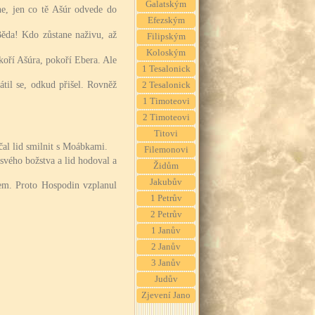
Galatským
ine, jen co tě Ašúr odvede do
Efezským
ěda! Kdo zůstane naživu, až
Filipským
Koloským
oří Ašúra, pokoří Ebera. Ale
1 Tesalonick
átil se, odkud přišel. Rovněž
2 Tesalonick
1 Timoteovi
2 Timoteovi
Titovi
čal lid smilnit s Moábkami.
Filemonovi
svého božstva a lid hodoval a
Židům
Jakubův
rem. Proto Hospodin vzplanul
1 Petrův
2 Petrův
1 Janův
2 Janův
3 Janův
Judův
Zjevení Jano