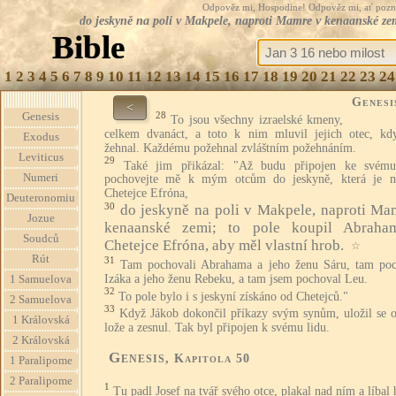
Odpověz mi, Hospodine! Odpověz mi, ať pozná te
do jeskyně na poli v Makpele, naproti Mamre v kenaanské zem
Bible
1
2
3
4
5
6
7
8
9
10
11
12
13
14
15
16
17
18
19
20
21
22
23
24
Genesi
<
28
Genesis
To jsou všechny izraelské kmeny,
celkem dvanáct, a toto k nim mluvil jejich otec, kd
Exodus
žehnal. Každému požehnal zvláštním požehnáním.
Leviticus
29
Také jim přikázal: "Až budu připojen ke svému
Numeri
pochovejte mě k mým otcům do jeskyně, která je n
Chetejce Efróna,
Deuteronomiu
30
do jeskyně na poli v Makpele, naproti Ma
Jozue
kenaanské zemi; to pole koupil Abrah
Soudců
Chetejce Efróna, aby měl vlastní hrob.
☆
Rút
31
Tam pochovali Abrahama a jeho ženu Sáru, tam poc
Izáka a jeho ženu Rebeku, a tam jsem pochoval Leu.
1 Samuelova
32
To pole bylo i s jeskyní získáno od Chetejců."
2 Samuelova
33
Když Jákob dokončil příkazy svým synům, uložil se o
1 Královská
lože a zesnul. Tak byl připojen k svému lidu.
2 Královská
Genesis
, Kapitola 50
1 Paralipome
2 Paralipome
1
Tu padl Josef na tvář svého otce, plakal nad ním a líbal 