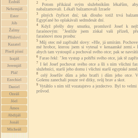
Ezdráš
2
Potom přikázal svým služebníkům lékařům, ab
Nehemjáš
nabalzamovali. Lékaři balzamovali Izraele
3
plných čtyřicet dní; tak dlouho totiž trvá balzam
Ester
Egypťané ho oplakávali sedmdesát dní.
Jób
4
Když přešly dny smutku, promluvil Josef k nejb
Žalmy
faraónovým: "Jestliže jsem získal vaši přízeň, pře
faraónovi mou prosbu:
Přísloví
5
Můj otec mě zapřisáhl slovy: »Hle, já umírám. Pochove
Kazatel
mé hrobce, kterou jsem si vytesal v kenaanské zemi.« 
Píseň písní
abych tam vystoupil a pochoval svého otce; pak se navrát
6
Farao řekl: "Jen vystup a pohřbi svého otce, jak tě zapři
Izajáš
7
I šel Josef pochovat svého otce a šli s ním všichni fa
Jeremjáš
služebníci, starší jeho domu i všichni starší egyptské země
Pláč
8
celý Josefův dům a jeho bratři i dům jeho otce. 
Ezechiel
Gošenu zanechali pouze své dítky, svůj brav a skot.
9
Vytáhlo s ním též vozatajstvo a jezdectvo. Byl to velmi
Daniel
průvod.
Ozeáš
Jóel
Ámos
Abdijáš
Jonáš
Micheáš