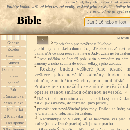
Odpověz mi, Hospodine! Odpověz mi, ať pozná te
Rozbity budou veškeré jeho tesané modly, veškeré jeho nevěstčí odměny b
nevěstčí odměny, opět se
Bible
Miche
<
5
Genesis
To všechno pro nevěrnost Jákobovu,
pro hříchy izraelského domu. Co je Jákobova nevěrnost, z
Exodus
Samaří? A co jsou posvátná návrší Judy, zdali ne Jeruzalé
Leviticus
6
Proto udělám ze Samaří pole sutin a vysadím na něm v
Numeri
kameny z něho svalím do údolí, odkryji jeho základy.
7
Rozbity budou veškeré jeho tesané m
Deuteronomiu
veškeré jeho nevěstčí odměny budou sp
Jozue
ohněm, zpustoším všechny jeho modlářské st
Soudců
Protože je shromáždilo ze smilné nevěstčí od
Rút
opět se stanou smilnou odměnou nevěstek.
☆
1 Samuelova
8
Naříkat nad tím musím a kvílet, chodit bosý a nahý, dá
nářku jak šakalové, do truchlení jako pštrosi,
2 Samuelova
9
protože jsou nevyléčitelné jeho rány. Došlo i na Judu; z
1 Královská
je brána mého lidu, sám Jeruzalém.
2 Královská
10
Neoznamujte to v Gatu, ať se nerozléhá váš pláč. 
1 Paralipome
leafře (to je v Domě prachu) válejte se v prachu.
11
Obyvatelé Šafíru (to je Nádhery), stěhujte se jinam, n
2 Paralipome