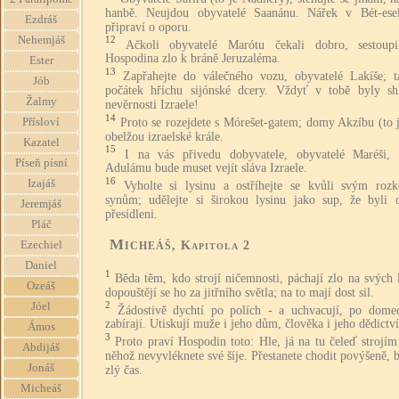
hanbě. Neujdou obyvatelé Saanánu. Nářek v Bét-ese
Ezdráš
připraví o oporu.
Nehemjáš
12
Ačkoli obyvatelé Marótu čekali dobro, sestoup
Hospodina zlo k bráně Jeruzaléma.
Ester
13
Zapřahejte do válečného vozu, obyvatelé Lakíše; t
Jób
počátek hříchu sijónské dcery. Vždyť v tobě byly sh
Žalmy
nevěrnosti Izraele!
14
Proto se rozejdete s Mórešet-gatem; domy Akzíbu (to 
Přísloví
obelžou izraelské krále.
Kazatel
15
I na vás přivedu dobyvatele, obyvatelé Maréši,
Píseň písní
Adulámu bude muset vejít sláva Izraele.
16
Izajáš
Vyholte si lysinu a ostříhejte se kvůli svým roz
synům; udělejte si širokou lysinu jako sup, že byli 
Jeremjáš
přesídleni.
Pláč
Micheáš
, Kapitola 2
Ezechiel
Daniel
1
Běda těm, kdo strojí ničemnosti, páchají zlo na svých 
Ozeáš
dopouštějí se ho za jitřního světla; na to mají dost sil.
2
Jóel
Žádostivě dychtí po polích - a uchvacují, po dome
zabírají. Utiskují muže i jeho dům, člověka i jeho dědictví
Ámos
3
Proto praví Hospodin toto: Hle, já na tu čeleď strojím
Abdijáš
něhož nevyvléknete své šíje. Přestanete chodit povýšeně, 
Jonáš
zlý čas.
Micheáš