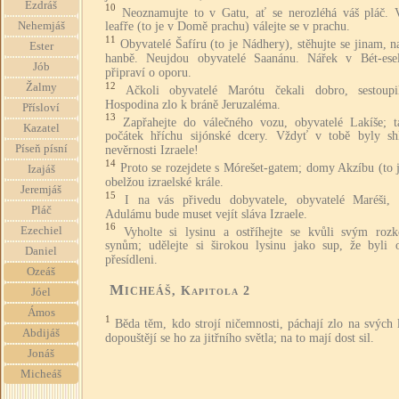
Ezdráš
10
Neoznamujte to v Gatu, ať se nerozléhá váš pláč. 
Nehemjáš
leafře (to je v Domě prachu) válejte se v prachu.
11
Obyvatelé Šafíru (to je Nádhery), stěhujte se jinam, n
Ester
hanbě. Neujdou obyvatelé Saanánu. Nářek v Bét-ese
Jób
připraví o oporu.
12
Žalmy
Ačkoli obyvatelé Marótu čekali dobro, sestoup
Hospodina zlo k bráně Jeruzaléma.
Přísloví
13
Zapřahejte do válečného vozu, obyvatelé Lakíše; t
Kazatel
počátek hříchu sijónské dcery. Vždyť v tobě byly sh
Píseň písní
nevěrnosti Izraele!
14
Proto se rozejdete s Mórešet-gatem; domy Akzíbu (to 
Izajáš
obelžou izraelské krále.
Jeremjáš
15
I na vás přivedu dobyvatele, obyvatelé Maréši,
Pláč
Adulámu bude muset vejít sláva Izraele.
16
Ezechiel
Vyholte si lysinu a ostříhejte se kvůli svým roz
synům; udělejte si širokou lysinu jako sup, že byli 
Daniel
přesídleni.
Ozeáš
Micheáš
, Kapitola 2
Jóel
Ámos
1
Běda těm, kdo strojí ničemnosti, páchají zlo na svých 
Abdijáš
dopouštějí se ho za jitřního světla; na to mají dost sil.
Jonáš
Micheáš