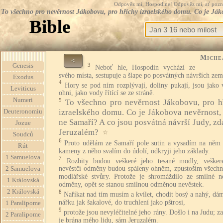
Odpověz mi, Hospodine! Odpověz mi, ať pozná te
To všechno pro nevěrnost Jákobovu, pro hříchy izraelského domu. Co je Jáko
Bible
Miche
<
3
Genesis
Neboť hle, Hospodin vychází ze
svého místa, sestupuje a šlape po posvátných návrších zem
Exodus
4
Hory se pod ním rozplývají, doliny pukají, jsou jako 
Leviticus
ohni, jako vody řítící se ze stráně.
Numeri
5
To všechno pro nevěrnost Jákobovu, pro h
izraelského domu. Co je Jákobova nevěrnost, 
Deuteronomiu
ne Samaří? A co jsou posvátná návrší Judy, zd
Jozue
Jeruzalém?
☆
Soudců
6
Proto udělám ze Samaří pole sutin a vysadím na něm v
Rút
kameny z něho svalím do údolí, odkryji jeho základy.
1 Samuelova
7
Rozbity budou veškeré jeho tesané modly, vešker
nevěstčí odměny budou spáleny ohněm, zpustoším všechn
2 Samuelova
modlářské stvůry. Protože je shromáždilo ze smilné ne
1 Královská
odměny, opět se stanou smilnou odměnou nevěstek.
2 Královská
8
Naříkat nad tím musím a kvílet, chodit bosý a nahý, dá
nářku jak šakalové, do truchlení jako pštrosi,
1 Paralipome
9
protože jsou nevyléčitelné jeho rány. Došlo i na Judu; z
2 Paralipome
je brána mého lidu, sám Jeruzalém.