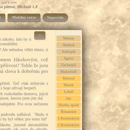
 zpět k sobě.
o pštrosi, Micheáš 1,8
t
Mobilní verze
Nápověda
>
Nahum
 nikoho, kdo by ti
hromáždění.
Abakuk
! Ale nebudou věštit těmto; ti
Sofonjáš
Ageus
domem Jákobovým, což
pělivost? Tohle že jsou
Zacharjáš
má slova k dobrému pro
Malachiáš
Matouš
příteli. Teď však strháváte z
Marek
z boje užívají bezpečí.
Lukáš
ch rozkošného domova, jejich
ojnost, kterou jsem jim dal.
Jan
nedojdete. Pro svou nečistotu
Skutky apošt
Římanům
podvodu nalhával: "Budu ti
1 Korintským
o by byl věštec pro tento lid!
Jákobe, jistotně shromáždím
2 Korintským
hromady jak ovce do ohrady,