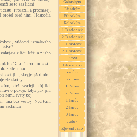
Galatským
emží se to zas lidmi.
Efezským
 cestu. Prorazili a procházejí
ál prošel před nimi, Hospodin
Filipským
Koloským
1 Tesalonick
2 Tesalonick
ákobovi, vůdcové izraelského
1 Timoteovi
 právo?
2 Timoteovi
stahujete z lidu kůži a z jeho
Titovi
z nich kůži a lámou jim kosti,
Filemonovi
k do kotle maso.
Židům
dpoví jim; skryje před nimi
Jakubův
oje zlé skutky.
okům, kteří svádějí můj lid:
1 Petrův
mluví o pokoji; když pak jim
2 Petrův
oti němu svatý boj.
1 Janův
ní, tma bez věštby. Nad těmi
imi zachmuří.
2 Janův
3 Janův
Judův
Zjevení Jano