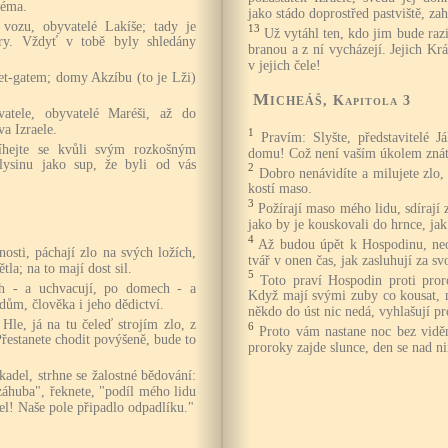
léma.
jako stádo doprostřed pastviště, zah
 vozu, obyvatelé Lakíše; tady je
13
Už vytáhl ten, kdo jim bude razit
ery. Vždyť v tobě byly shledány
branou a z ní vycházejí. Jejich Kr
v jejich čele!
šet-gatem; domy Akzíbu (to je Lži)
Micheáš
, Kapitola 3
atele, obyvatelé Maréši, až do
a Izraele.
1
Pravím: Slyšte, představitelé J
říhejte se kvůli svým rozkošným
domu! Což není vaším úkolem znát
 lysinu jako sup, že byli od vás
2
Dobro nenávidíte a milujete zlo, 
kostí maso.
3
Požírají maso mého lidu, sdírají 
jako by je kouskovali do hrnce, ja
4
Až budou úpět k Hospodinu, neo
osti, páchají zlo na svých ložích,
tvář v onen čas, jak zasluhují za sv
tla; na to mají dost sil.
5
Toto praví Hospodin proti pror
ch - a uchvacují, po domech - a
Když mají svými zuby co kousat, 
 dům, člověka i jeho dědictví.
někdo do úst nic nedá, vyhlašují pr
Hle, já na tu čeleď strojím zlo, z
6
Proto vám nastane noc bez vidě
Přestanete chodit povýšeně, bude to
proroky zajde slunce, den se nad n
kadel, strhne se žalostné bědování:
záhuba", řeknete, "podíl mého lidu
šel! Naše pole připadlo odpadlíku."