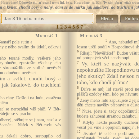
Hospodine! Odpověz mi, ať pozná tento lid, že ty, Hospodine, jsi Bůh. Ty sám obrať jejich srdce
 a kvílet, chodit bosý a nahý, dám se do nářku jak šakalové, do truchlení jak
Hledat
Fulltex
1
2
3
4
5
6
7
Micheáš 1
Micheáš 3
5
amaří pole sutin a
Ano, nebudeš mít
y z něho svalím do údolí, odkryji
losem určil podíl v Hospodinově s
6
Říkají: "Nevěštěte!" Budou věštit
eho tesané modly, veškeré jeho
od potupných věcí neodstoupí.
ny ohněm, zpustoším všechny jeho
7
Vy, kteří se nazýváte 
e shromáždilo ze smilné nevěstčí
nepokoušíte Hospodinovu tr
nou odměnou nevěstek.
jeho skutky? Zdali nejsou 
ím a kvílet, chodit bosý a
toho, kdo chodí přímo?
jak šakalové, do truchlení
8
Dříve se můj lid stavěl proti ne
plášťů ozdoby těm, kdo po návratu 
eho rány. Došlo i na Judu; zasažena
9
Ženy mého lidu zapuzujete z jeji
zalém.
děti chcete navěky připravit o důst
ať se nerozléhá váš pláč. V Bét-
10
Nuže, jděte si, tady odpočinutí 
álejte se v prachu.
budete zahubeni strašnou záhubou.
dhery), stěhujte se jinam, nazí a v
11
Kdyby někdo posedlý duchem 
Saanánu. Nářek v Bét-eselu vás
věštit při víně a opojném nápoji", t
12
Jistotně tě celého posbírám, 
tu čekali dobro, sestoupilo od
pozůstatek Izraele, svedu jej do