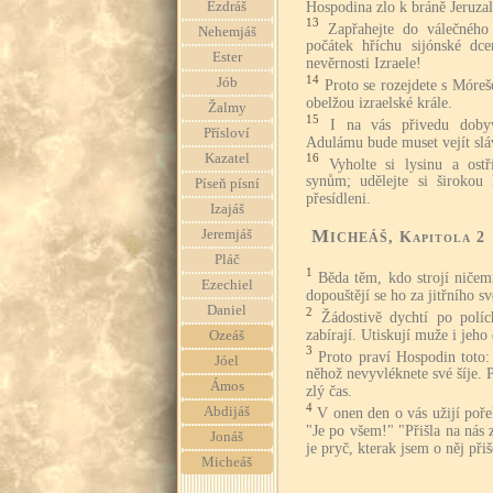
Hospodina zlo k bráně Jeruza
Ezdráš
13
Zapřahejte do válečného
Nehemjáš
počátek hříchu sijónské dc
Ester
nevěrnosti Izraele!
14
Jób
Proto se rozejdete s Móre
obelžou izraelské krále.
Žalmy
15
I na vás přivedu dobyv
Přísloví
Adulámu bude muset vejít sláv
Kazatel
16
Vyholte si lysinu a ost
synům; udělejte si širokou
Píseň písní
přesídleni.
Izajáš
Micheáš
Jeremjáš
, Kapitola 2
Pláč
1
Běda těm, kdo strojí ničemn
Ezechiel
dopouštějí se ho za jitřního svě
Daniel
2
Žádostivě dychtí po polí
zabírají. Utiskují muže i jeho
Ozeáš
3
Proto praví Hospodin toto: 
Jóel
něhož nevyvléknete své šíje. 
Ámos
zlý čas.
4
Abdijáš
V onen den o vás užijí poře
"Je po všem!" "Přišla na nás 
Jonáš
je pryč, kterak jsem o něj při
Micheáš