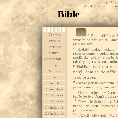
Odpověz mi, 
Naříkat nad tím musím
Bible
<
6
Genesis
Proto udělám ze S
vysadím na něm vinici, kamen
Exodus
jeho základy.
Leviticus
7
Rozbity budou veškeré j
Numeri
nevěstčí odměny budou spále
modlářské stvůry. Protože j
Deuteronomiu
odměny, opět se stanou smil
Jozue
8
Naříkat nad tím mus
Soudců
nahý, dám se do nářku 
jako pštrosi,
Rút
☆
9
protože jsou nevyléčitelné j
1 Samuelova
je brána mého lidu, sám Jeru
2 Samuelova
10
Neoznamujte to v Gatu, 
1 Královská
leafře (to je v Domě prachu) v
11
2 Královská
Obyvatelé Šafíru (to je Ná
hanbě. Neujdou obyvatelé 
1 Paralipome
připraví o oporu.
2 Paralipome
12
Ačkoli obyvatelé Maró