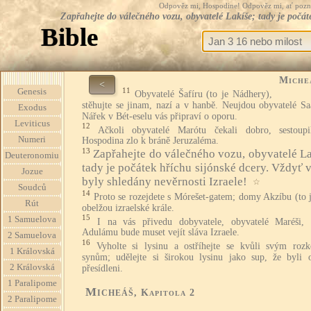
Odpověz mi, Hospodine! Odpověz mi, ať pozná te
Zapřahejte do válečného vozu, obyvatelé Lakíše; tady je počáte
Bible
Miche
<
11
Genesis
Obyvatelé Šafíru (to je Nádhery),
stěhujte se jinam, nazí a v hanbě. Neujdou obyvatelé Sa
Exodus
Nářek v Bét-eselu vás připraví o oporu.
Leviticus
12
Ačkoli obyvatelé Marótu čekali dobro, sestoup
Numeri
Hospodina zlo k bráně Jeruzaléma.
13
Zapřahejte do válečného vozu, obyvatelé La
Deuteronomiu
tady je počátek hříchu sijónské dcery. Vždyť 
Jozue
byly shledány nevěrnosti Izraele!
☆
Soudců
14
Proto se rozejdete s Mórešet-gatem; domy Akzíbu (to 
Rút
obelžou izraelské krále.
15
1 Samuelova
I na vás přivedu dobyvatele, obyvatelé Maréši,
Adulámu bude muset vejít sláva Izraele.
2 Samuelova
16
Vyholte si lysinu a ostříhejte se kvůli svým roz
1 Královská
synům; udělejte si širokou lysinu jako sup, že byli 
2 Královská
přesídleni.
1 Paralipome
Micheáš
, Kapitola 2
2 Paralipome