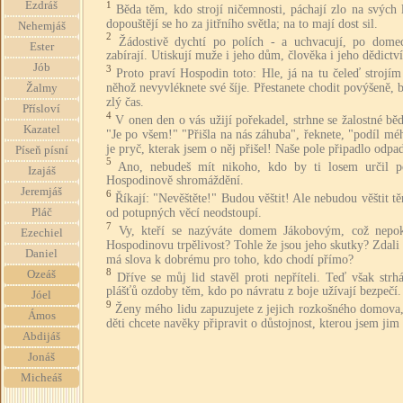
1
Ezdráš
Běda těm, kdo strojí ničemnosti, páchají zlo na svých 
dopouštějí se ho za jitřního světla; na to mají dost sil.
Nehemjáš
2
Žádostivě dychtí po polích - a uchvacují, po dome
Ester
zabírají. Utiskují muže i jeho dům, člověka i jeho dědictví
Jób
3
Proto praví Hospodin toto: Hle, já na tu čeleď strojím
něhož nevyvléknete své šíje. Přestanete chodit povýšeně, 
Žalmy
zlý čas.
Přísloví
4
V onen den o vás užijí pořekadel, strhne se žalostné bě
Kazatel
"Je po všem!" "Přišla na nás záhuba", řeknete, "podíl mé
je pryč, kterak jsem o něj přišel! Naše pole připadlo odpa
Píseň písní
5
Ano, nebudeš mít nikoho, kdo by ti losem určil p
Izajáš
Hospodinově shromáždění.
Jeremjáš
6
Říkají: "Nevěštěte!" Budou věštit! Ale nebudou věštit tě
od potupných věcí neodstoupí.
Pláč
7
Vy, kteří se nazýváte domem Jákobovým, což nepok
Ezechiel
Hospodinovu trpělivost? Tohle že jsou jeho skutky? Zdali
Daniel
má slova k dobrému pro toho, kdo chodí přímo?
8
Ozeáš
Dříve se můj lid stavěl proti nepříteli. Teď však strh
plášťů ozdoby těm, kdo po návratu z boje užívají bezpečí.
Jóel
9
Ženy mého lidu zapuzujete z jejich rozkošného domova,
Ámos
děti chcete navěky připravit o důstojnost, kterou jsem jim 
Abdijáš
Jonáš
Micheáš