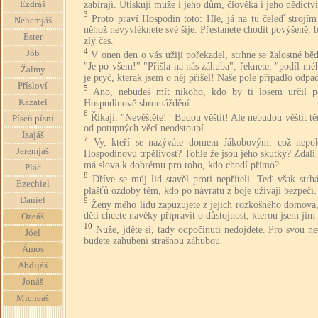
zabírají. Utiskují muže i jeho dům, člověka i jeho dědictví
Ezdráš
3
Proto praví Hospodin toto: Hle, já na tu čeleď strojím
Nehemjáš
něhož nevyvléknete své šíje. Přestanete chodit povýšeně, 
Ester
zlý čas.
4
Jób
V onen den o vás užijí pořekadel, strhne se žalostné bě
"Je po všem!" "Přišla na nás záhuba", řeknete, "podíl mé
Žalmy
je pryč, kterak jsem o něj přišel! Naše pole připadlo odpa
Přísloví
5
Ano, nebudeš mít nikoho, kdo by ti losem určil p
Kazatel
Hospodinově shromáždění.
6
Říkají: "Nevěštěte!" Budou věštit! Ale nebudou věštit tě
Píseň písní
od potupných věcí neodstoupí.
Izajáš
7
Vy, kteří se nazýváte domem Jákobovým, což nepok
Jeremjáš
Hospodinovu trpělivost? Tohle že jsou jeho skutky? Zdali
má slova k dobrému pro toho, kdo chodí přímo?
Pláč
8
Dříve se můj lid stavěl proti nepříteli. Teď však strh
Ezechiel
plášťů ozdoby těm, kdo po návratu z boje užívají bezpečí.
Daniel
9
Ženy mého lidu zapuzujete z jejich rozkošného domova,
děti chcete navěky připravit o důstojnost, kterou jsem jim 
Ozeáš
10
Nuže, jděte si, tady odpočinutí nedojdete. Pro svou ne
Jóel
budete zahubeni strašnou záhubou.
Ámos
Abdijáš
Jonáš
Micheáš