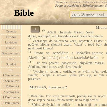
Odpověz mi, Hospodine! Odpověz mi, ať pozná te
Proto se rozejdete s Mórešet-gatem; d
Bible
Miche
<
12
Genesis
Ačkoli obyvatelé Marótu čekali
dobro, sestoupilo od Hospodina zlo k bráně Jeruzaléma.
Exodus
13
Zapřahejte do válečného vozu, obyvatelé Lakíše; t
Leviticus
počátek hříchu sijónské dcery. Vždyť v tobě byly sh
Numeri
nevěrnosti Izraele!
14
Proto se rozejdete s Mórešet-gatem;
Deuteronomiu
Akzíbu (to je Lži) obelžou izraelské krále.
☆
Jozue
15
I na vás přivedu dobyvatele, obyvatelé Maréši,
Soudců
Adulámu bude muset vejít sláva Izraele.
Rút
16
Vyholte si lysinu a ostříhejte se kvůli svým roz
synům; udělejte si širokou lysinu jako sup, že byli 
1 Samuelova
přesídleni.
2 Samuelova
1 Královská
Micheáš
, Kapitola 2
2 Královská
1
Běda těm, kdo strojí ničemnosti, páchají zlo na svých 
1 Paralipome
dopouštějí se ho za jitřního světla; na to mají dost sil.
2 Paralipome
2
Žádostivě dychtí po polích - a uchvacují, po dome