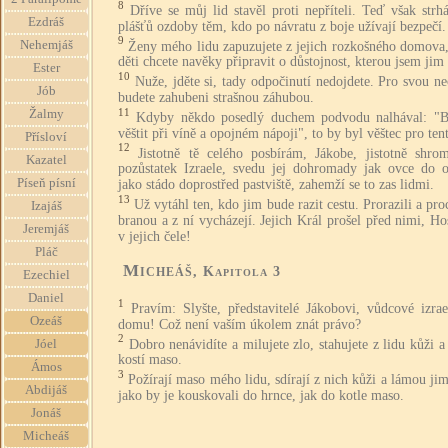
8
Dříve se můj lid stavěl proti nepříteli. Teď však strh
Ezdráš
plášťů ozdoby těm, kdo po návratu z boje užívají bezpečí.
9
Nehemjáš
Ženy mého lidu zapuzujete z jejich rozkošného domova,
děti chcete navěky připravit o důstojnost, kterou jsem jim 
Ester
10
Nuže, jděte si, tady odpočinutí nedojdete. Pro svou ne
Jób
budete zahubeni strašnou záhubou.
11
Žalmy
Kdyby někdo posedlý duchem podvodu nalhával: "B
věštit při víně a opojném nápoji", to by byl věštec pro tent
Přísloví
12
Jistotně tě celého posbírám, Jákobe, jistotně shro
Kazatel
pozůstatek Izraele, svedu jej dohromady jak ovce do o
Píseň písní
jako stádo doprostřed pastviště, zahemží se to zas lidmi.
13
Už vytáhl ten, kdo jim bude razit cestu. Prorazili a pro
Izajáš
branou a z ní vycházejí. Jejich Král prošel před nimi, H
Jeremjáš
v jejich čele!
Pláč
Micheáš
, Kapitola 3
Ezechiel
Daniel
1
Pravím: Slyšte, představitelé Jákobovi, vůdcové izra
Ozeáš
domu! Což není vaším úkolem znát právo?
2
Dobro nenávidíte a milujete zlo, stahujete z lidu kůži a
Jóel
kostí maso.
Ámos
3
Požírají maso mého lidu, sdírají z nich kůži a lámou jim
Abdijáš
jako by je kouskovali do hrnce, jak do kotle maso.
Jonáš
Micheáš