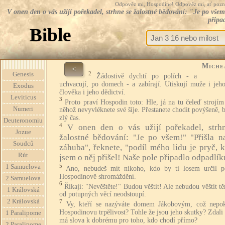
Odpověz mi, Hospodine! Odpověz mi, ať pozná te
V onen den o vás užijí pořekadel, strhne se žalostné bědování: "Je po všem
připa
Bible
Miche
<
2
Genesis
Žádostivě dychtí po polích - a
uchvacují, po domech - a zabírají. Utiskují muže i jeh
Exodus
člověka i jeho dědictví.
Leviticus
3
Proto praví Hospodin toto: Hle, já na tu čeleď strojím
Numeri
něhož nevyvléknete své šíje. Přestanete chodit povýšeně, 
zlý čas.
Deuteronomiu
4
V onen den o vás užijí pořekadel, strh
Jozue
žalostné bědování: "Je po všem!" "Přišla n
Soudců
záhuba", řeknete, "podíl mého lidu je pryč, k
Rút
jsem o něj přišel! Naše pole připadlo odpadlík
5
1 Samuelova
Ano, nebudeš mít nikoho, kdo by ti losem určil p
Hospodinově shromáždění.
2 Samuelova
6
Říkají: "Nevěštěte!" Budou věštit! Ale nebudou věštit tě
1 Královská
od potupných věcí neodstoupí.
2 Královská
7
Vy, kteří se nazýváte domem Jákobovým, což nepok
Hospodinovu trpělivost? Tohle že jsou jeho skutky? Zdali
1 Paralipome
má slova k dobrému pro toho, kdo chodí přímo?
2 Paralipome