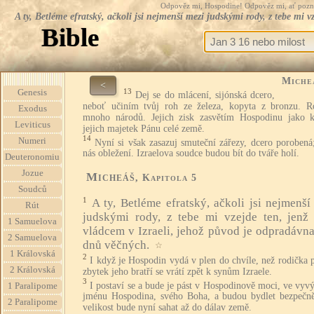
Odpověz mi, Hospodine! Odpověz mi, ať pozná te
A ty, Betléme efratský, ačkoli jsi nejmenší mezi judskými rody, z tebe mi
Bible
Miche
<
13
Genesis
Dej se do mlácení, sijónská dcero,
neboť učiním tvůj roh ze železa, kopyta z bronzu. Ro
Exodus
mnoho národů. Jejich zisk zasvětím Hospodinu jako k
Leviticus
jejich majetek Pánu celé země.
14
Numeri
Nyní si však zasazuj smuteční zářezy, dcero porobená
nás obležení. Izraelova soudce budou bít do tváře holí.
Deuteronomiu
Jozue
Micheáš
, Kapitola 5
Soudců
1
A ty, Betléme efratský, ačkoli jsi nejmenší
Rút
judskými rody, z tebe mi vzejde ten, jenž
1 Samuelova
vládcem v Izraeli, jehož původ je odpradávna
2 Samuelova
dnů věčných.
☆
1 Královská
2
I když je Hospodin vydá v plen do chvíle, než rodička 
2 Královská
zbytek jeho bratří se vrátí zpět k synům Izraele.
3
I postaví se a bude je pást v Hospodinově moci, ve vy
1 Paralipome
jménu Hospodina, svého Boha, a budou bydlet bezpečně
2 Paralipome
velikost bude nyní sahat až do dálav země.