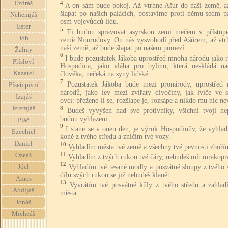
Ezdráš
4
A on sám bude pokoj. Až vtrhne Ašúr do naší země, a
šlapat po našich palácích, postavíme proti němu sedm pa
Nehemjáš
osm vojevůdců lidu.
Ester
5
Ti budou spravovat asyrskou zemi mečem v přístup
Jób
země Nimrodovy. On nás vysvobodí před Ašúrem, až vtr
naší země, až bude šlapat po našem pomezí.
Žalmy
6
I bude pozůstatek Jákoba uprostřed mnoha národů jako 
Přísloví
Hospodina, jako vláha pro bylinu, která neskládá na
Kazatel
člověka, nečeká na syny lidské.
7
Pozůstatek Jákoba bude mezi pronárody, uprostřed
Píseň písní
národů, jako lev mezi zvířaty divočiny, jak lvíče ve s
Izajáš
ovcí: přežene-li se, rozšlape je, rozsápe a nikdo mu nic ne
8
Jeremjáš
Budeš vyvýšen nad své protivníky, všichni tvoji nep
budou vyhlazeni.
Pláč
9
I stane se v onen den, je výrok Hospodinův, že vyhlad
Ezechiel
koně z tvého středu a zničím tvé vozy.
Daniel
10
Vyhladím města tvé země a všechny tvé pevnosti zboří
11
Ozeáš
Vyhladím z tvých rukou tvé čáry, nebudeš mít mrakopr
12
Vyhladím tvé tesané modly a posvátné sloupy z tvého 
Jóel
dílu svých rukou se již nebudeš klanět.
Ámos
13
Vyvrátím tvé posvátné kůly z tvého středu a zahlad
Abdijáš
města.
Jonáš
Micheáš