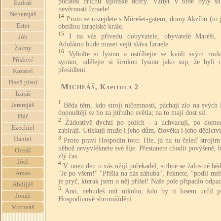
počátek hříchu sijónské dcery. Vždyť v tobě byly sh
Ezdráš
nevěrnosti Izraele!
Nehemjáš
14
Proto se rozejdete s Mórešet-gatem; domy Akzíbu (to 
Ester
obelžou izraelské krále.
15
I na vás přivedu dobyvatele, obyvatelé Maréši,
Jób
Adulámu bude muset vejít sláva Izraele.
Žalmy
16
Vyholte si lysinu a ostříhejte se kvůli svým roz
Přísloví
synům; udělejte si širokou lysinu jako sup, že byli 
přesídleni.
Kazatel
Píseň písní
Micheáš
, Kapitola 2
Izajáš
1
Běda těm, kdo strojí ničemnosti, páchají zlo na svých 
Jeremjáš
dopouštějí se ho za jitřního světla; na to mají dost sil.
Pláč
2
Žádostivě dychtí po polích - a uchvacují, po dome
Ezechiel
zabírají. Utiskují muže i jeho dům, člověka i jeho dědictví
3
Daniel
Proto praví Hospodin toto: Hle, já na tu čeleď strojím
něhož nevyvléknete své šíje. Přestanete chodit povýšeně, 
Ozeáš
zlý čas.
Jóel
4
V onen den o vás užijí pořekadel, strhne se žalostné bě
Ámos
"Je po všem!" "Přišla na nás záhuba", řeknete, "podíl mé
je pryč, kterak jsem o něj přišel! Naše pole připadlo odpa
Abdijáš
5
Ano, nebudeš mít nikoho, kdo by ti losem určil p
Jonáš
Hospodinově shromáždění.
Micheáš