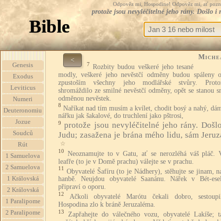
Odpověz mi, Hospodine! Odpověz mi, ať pozná te
protože jsou nevyléčitelné jeho rány. Došlo 
Bible
Miche
<
7
Genesis
Rozbity budou veškeré jeho tesané
modly, veškeré jeho nevěstčí odměny budou spáleny 
Exodus
zpustoším všechny jeho modlářské stvůry. Prot
Leviticus
shromáždilo ze smilné nevěstčí odměny, opět se stanou s
odměnou nevěstek.
Numeri
8
Naříkat nad tím musím a kvílet, chodit bosý a nahý, dá
Deuteronomiu
nářku jak šakalové, do truchlení jako pštrosi,
Jozue
9
protože jsou nevyléčitelné jeho rány. Došlo
Soudců
Judu; zasažena je brána mého lidu, sám Jeruz
☆
Rút
10
Neoznamujte to v Gatu, ať se nerozléhá váš pláč. 
1 Samuelova
leafře (to je v Domě prachu) válejte se v prachu.
2 Samuelova
11
Obyvatelé Šafíru (to je Nádhery), stěhujte se jinam, n
1 Královská
hanbě. Neujdou obyvatelé Saanánu. Nářek v Bét-ese
připraví o oporu.
2 Královská
12
Ačkoli obyvatelé Marótu čekali dobro, sestoup
1 Paralipome
Hospodina zlo k bráně Jeruzaléma.
13
2 Paralipome
Zapřahejte do válečného vozu, obyvatelé Lakíše; t