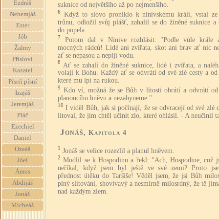
Ezdráš
suknice od největšího až po nejmenšího.
6
Když to slovo proniklo k ninivskému králi, vstal ze
Nehemjáš
trůnu, odložil svůj plášť, zahalil se do žíněné suknice a 
Ester
do popela.
Jób
7
Potom dal v Ninive rozhlásit: "Podle vůle krále 
mocných rádců! Lidé ani zvířata, skot ani brav ať nic n
Žalmy
ať se nepasou a nepijí vodu.
Přísloví
8
Ať se zahalí do žíněné suknice, lidé i zvířata, a nalé
Kazatel
volají k Bohu. Každý ať se odvrátí od své zlé cesty a od 
které mu lpí na rukou.
Píseň písní
9
Kdo ví, možná že se Bůh v lítosti obrátí a odvrátí od
Izajáš
planoucího hněvu a nezahyneme."
Jeremjáš
10
I viděl Bůh, jak si počínají, že se odvracejí od své zlé c
litoval, že jim chtěl učinit zlo, které ohlásil. - A neučinil t
Pláč
Ezechiel
Jonáš
, Kapitola 4
Daniel
1
Ozeáš
Jonáš se velice rozezlil a planul hněvem.
2
Modlil se k Hospodinu a řekl: "Ach, Hospodine, což j
Jóel
neříkal, když jsem byl ještě ve své zemi? Proto js
Ámos
přednost útěku do Taršíše! Věděl jsem, že jsi Bůh milos
Abdijáš
plný slitování, shovívavý a nesmírně milosrdný, že tě jímá
nad každým zlem.
Jonáš
Micheáš