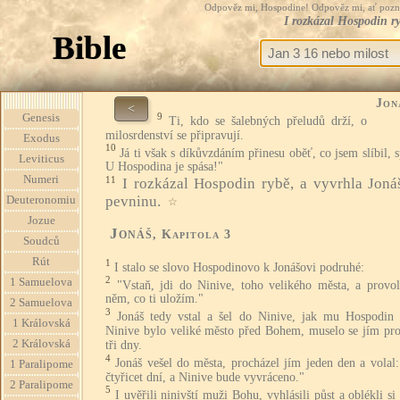
Odpověz mi, Hospodine! Odpověz mi, ať pozná te
I rozkázal Hospodin r
Bible
Jon
<
9
Genesis
Ti, kdo se šalebných přeludů drží, o
milosrdenství se připravují.
Exodus
10
Já ti však s díkůvzdáním přinesu oběť, co jsem slíbil, 
Leviticus
U Hospodina je spása!"
Numeri
11
I rozkázal Hospodin rybě, a vyvrhla Joná
pevninu.
Deuteronomiu
☆
Jozue
Jonáš
, Kapitola 3
Soudců
Rút
1
I stalo se slovo Hospodinovo k Jonášovi podruhé:
2
1 Samuelova
"Vstaň, jdi do Ninive, toho velikého města, a provol
něm, co ti uložím."
2 Samuelova
3
Jonáš tedy vstal a šel do Ninive, jak mu Hospodin u
1 Královská
Ninive bylo veliké město před Bohem, muselo se jím pro
2 Královská
tři dny.
4
Jonáš vešel do města, procházel jím jeden den a volal:
1 Paralipome
čtyřicet dní, a Ninive bude vyvráceno."
2 Paralipome
5
I uvěřili ninivští muži Bohu, vyhlásili půst a oblékli si