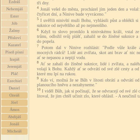
Ezdráš
tři dny.
4
Jonáš vešel do města, procházel jím jeden den a volal:
Nehemjáš
čtyřicet dní, a Ninive bude vyvráceno."
Ester
5
I uvěřili ninivští muži Bohu, vyhlásili půst a oblékli si
Jób
suknice od největšího až po nejmenšího.
6
Žalmy
Když to slovo proniklo k ninivskému králi, vstal ze
trůnu, odložil svůj plášť, zahalil se do žíněné suknice a 
Přísloví
do popela.
Kazatel
7
Potom dal v Ninive rozhlásit: "Podle vůle krále 
Píseň písní
mocných rádců! Lidé ani zvířata, skot ani brav ať nic n
ať se nepasou a nepijí vodu.
Izajáš
8
Ať se zahalí do žíněné suknice, lidé i zvířata, a nalé
Jeremjáš
volají k Bohu. Každý ať se odvrátí od své zlé cesty a od 
které mu lpí na rukou.
Pláč
9
Kdo ví, možná že se Bůh v lítosti obrátí a odvrátí od
Ezechiel
planoucího hněvu a nezahyneme."
Daniel
10
I viděl Bůh, jak si počínají, že se odvracejí od své zlé c
Ozeáš
litoval, že jim chtěl učinit zlo, které ohlásil. - A neučinil t
Jóel
Ámos
Abdijáš
Jonáš
Micheáš