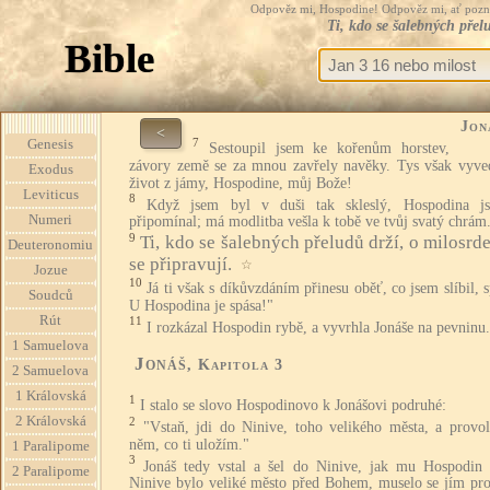
Odpověz mi, Hospodine! Odpověz mi, ať pozná te
Ti, kdo se šalebných přelu
Bible
Jon
<
7
Genesis
Sestoupil jsem ke kořenům horstev,
závory země se za mnou zavřely navěky. Tys však vyve
Exodus
život z jámy, Hospodine, můj Bože!
Leviticus
8
Když jsem byl v duši tak skleslý, Hospodina j
Numeri
připomínal; má modlitba vešla k tobě ve tvůj svatý chrám
9
Ti, kdo se šalebných přeludů drží, o milosrd
Deuteronomiu
se připravují.
☆
Jozue
10
Já ti však s díkůvzdáním přinesu oběť, co jsem slíbil, 
Soudců
U Hospodina je spása!"
Rút
11
I rozkázal Hospodin rybě, a vyvrhla Jonáše na pevninu.
1 Samuelova
Jonáš
, Kapitola 3
2 Samuelova
1 Královská
1
I stalo se slovo Hospodinovo k Jonášovi podruhé:
2 Královská
2
"Vstaň, jdi do Ninive, toho velikého města, a provol
něm, co ti uložím."
1 Paralipome
3
Jonáš tedy vstal a šel do Ninive, jak mu Hospodin u
2 Paralipome
Ninive bylo veliké město před Bohem, muselo se jím pro