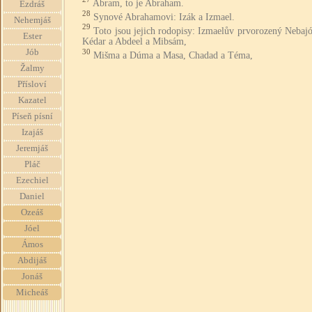
Abram, to je Abraham.
Ezdráš
28
Synové Abrahamovi: Izák a Izmael.
Nehemjáš
29
Toto jsou jejich rodopisy: Izmaelův prvorozený Nebajó
Ester
Kédar a Abdeel a Mibsám,
Jób
30
Mišma a Dúma a Masa, Chadad a Téma,
Žalmy
Přísloví
Kazatel
Píseň písní
Izajáš
Jeremjáš
Pláč
Ezechiel
Daniel
Ozeáš
Jóel
Ámos
Abdijáš
Jonáš
Micheáš