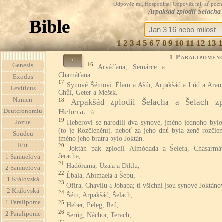
Odpověz mi, Hospodine! Odpověz mi, ať pozná te
Arpakšád zplodil Šelacha
Bible
1
2
3
4
5
6
7
8
9
10
11
12
13
1 Paralipomen
<
16
Genesis
Arváďana, Semárce a
Chamáťana.
Exodus
17
Synové Šémovi: Élam a Ašúr, Arpakšád a Lúd a Aram
Leviticus
Chůl, Geter a Mešek.
Numeri
18
Arpakšád zplodil Šelacha a Šelach zp
Hebera.
Deuteronomiu
☆
19
Heberovi se narodili dva synové, jméno jednoho bylo
Jozue
(to je Rozčlenění), neboť za jeho dnů byla zeně rozčlen
Soudců
jméno jeho bratra bylo Joktán.
Rút
20
Joktán pak zplodil Almódada a Šelefa, Chasarmá
Jeracha,
1 Samuelova
21
Hadórama, Úzala a Diklu,
2 Samuelova
22
Ébala, Abímaela a Šebu,
1 Královská
23
Ofíra, Chavílu a Jóbaba; ti všichni jsou synové Joktáno
2 Královská
24
Šém, Arpakšád, Šelach,
1 Paralipome
25
Heber, Peleg, Reú,
26
2 Paralipome
Serúg, Náchor, Terach,
27