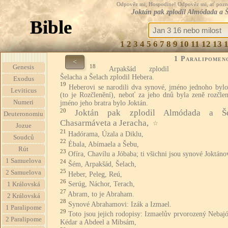
Odpověz mi, Hospodine! Odpověz mi, ať pozná te
Joktán pak zplodil Almódada a 
Bible
1
2
3
4
5
6
7
8
9
10
11
12
13
1 Paralipomen
<
18
Genesis
Arpakšád zplodil
Šelacha a Šelach zplodil Hebera.
Exodus
19
Heberovi se narodili dva synové, jméno jednoho bylo
Leviticus
(to je Rozčlenění), neboť za jeho dnů byla zeně rozčlen
Numeri
jméno jeho bratra bylo Joktán.
20
Joktán pak zplodil Almódada a Šel
Deuteronomiu
Chasarmáveta a Jeracha,
☆
Jozue
21
Hadórama, Úzala a Diklu,
Soudců
22
Ébala, Abímaela a Šebu,
Rút
23
Ofíra, Chavílu a Jóbaba; ti všichni jsou synové Joktáno
1 Samuelova
24
Šém, Arpakšád, Šelach,
25
2 Samuelova
Heber, Peleg, Reú,
26
Serúg, Náchor, Terach,
1 Královská
27
Abram, to je Abraham.
2 Královská
28
Synové Abrahamovi: Izák a Izmael.
1 Paralipome
29
Toto jsou jejich rodopisy: Izmaelův prvorozený Nebajó
2 Paralipome
Kédar a Abdeel a Mibsám,