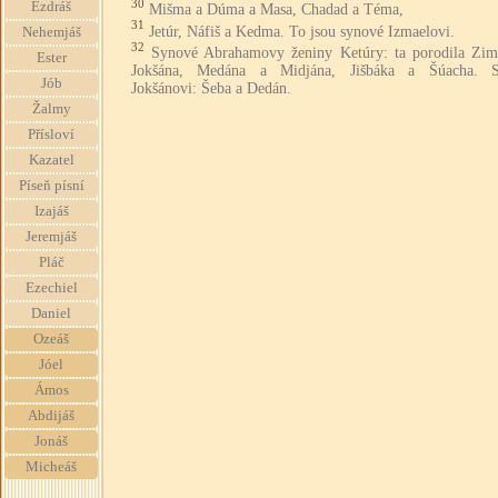
30
Ezdráš
Mišma a Dúma a Masa, Chadad a Téma,
31
Jetúr, Náfiš a Kedma. To jsou synové Izmaelovi.
Nehemjáš
32
Synové Abrahamovy ženiny Ketúry: ta porodila Zim
Ester
Jokšána, Medána a Midjána, Jišbáka a Šúacha. 
Jób
Jokšánovi: Šeba a Dedán.
Žalmy
Přísloví
Kazatel
Píseň písní
Izajáš
Jeremjáš
Pláč
Ezechiel
Daniel
Ozeáš
Jóel
Ámos
Abdijáš
Jonáš
Micheáš