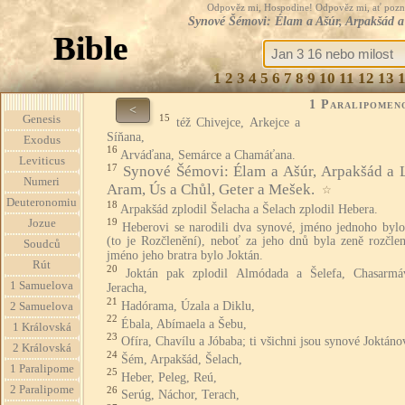
Odpověz mi, Hospodine! Odpověz mi, ať pozná te
Synové Šémovi: Élam a Ašúr, Arpakšád a
Bible
1
2
3
4
5
6
7
8
9
10
11
12
13
1 Paralipomen
<
15
Genesis
též Chivejce, Arkejce a
Síňana,
Exodus
16
Arváďana, Semárce a Chamáťana.
Leviticus
17
Synové Šémovi: Élam a Ašúr, Arpakšád a 
Numeri
Aram, Ús a Chůl, Geter a Mešek.
☆
Deuteronomiu
18
Arpakšád zplodil Šelacha a Šelach zplodil Hebera.
19
Jozue
Heberovi se narodili dva synové, jméno jednoho bylo
(to je Rozčlenění), neboť za jeho dnů byla zeně rozčlen
Soudců
jméno jeho bratra bylo Joktán.
Rút
20
Joktán pak zplodil Almódada a Šelefa, Chasarmá
1 Samuelova
Jeracha,
21
Hadórama, Úzala a Diklu,
2 Samuelova
22
Ébala, Abímaela a Šebu,
1 Královská
23
Ofíra, Chavílu a Jóbaba; ti všichni jsou synové Joktáno
2 Královská
24
Šém, Arpakšád, Šelach,
1 Paralipome
25
Heber, Peleg, Reú,
2 Paralipome
26
Serúg, Náchor, Terach,