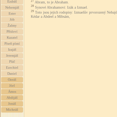
27
Ezdráš
Abram, to je Abraham.
28
Synové Abrahamovi: Izák a Izmael.
Nehemjáš
29
Toto jsou jejich rodopisy: Izmaelův prvorozený Nebajó
Ester
Kédar a Abdeel a Mibsám,
Jób
Žalmy
Přísloví
Kazatel
Píseň písní
Izajáš
Jeremjáš
Pláč
Ezechiel
Daniel
Ozeáš
Jóel
Ámos
Abdijáš
Jonáš
Micheáš