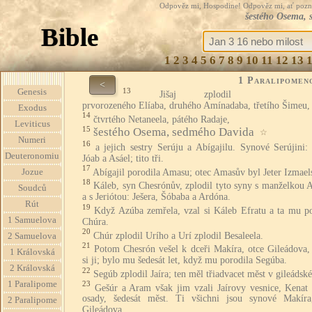
Odpověz mi, Hospodine! Odpověz mi, ať pozná te
šestého Osema, 
Bible
1
2
3
4
5
6
7
8
9
10
11
12
13
1 Paralipomen
<
13
Genesis
Jišaj zplodil
prvorozeného Elíaba, druhého Amínadaba, třetího Šimeu,
Exodus
14
čtvrtého Netaneela, pátého Radaje,
Leviticus
15
šestého Osema, sedmého Davida
☆
Numeri
16
a jejich sestry Serúju a Abígajilu. Synové Serújini:
Deuteronomiu
Jóab a Asáel; tito tři.
17
Abígajil porodila Amasu; otec Amasův byl Jeter Izmael
Jozue
18
Káleb, syn Chesrónův, zplodil tyto syny s manželkou 
Soudců
a s Jeriótou: Ješera, Šóbaba a Ardóna.
Rút
19
Když Azúba zemřela, vzal si Káleb Efratu a ta mu po
1 Samuelova
Chúra.
20
Chúr zplodil Urího a Urí zplodil Besaleela.
2 Samuelova
21
Potom Chesrón vešel k dceři Makíra, otce Gileádova, 
1 Královská
si ji; bylo mu šedesát let, když mu porodila Segúba.
2 Královská
22
Segúb zplodil Jaíra; ten měl třiadvacet měst v gileádsk
1 Paralipome
23
Gešúr a Aram však jim vzali Jaírovy vesnice, Kenat 
osady, šedesát měst. Ti všichni jsou synové Makíra
2 Paralipome
Gileádova.