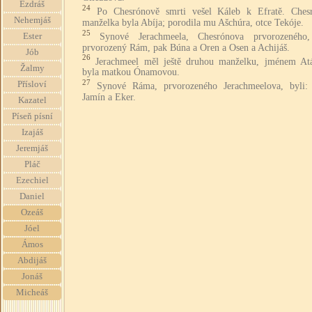
Ezdráš
24
Po Chesrónově smrti vešel Káleb k Efratě. Ches
Nehemjáš
manželka byla Abíja; porodila mu Ašchúra, otce Tekóje.
25
Synové Jerachmeela, Chesrónova prvorozeného,
Ester
prvorozený Rám, pak Búna a Oren a Osen a Achijáš.
Jób
26
Jerachmeel měl ještě druhou manželku, jménem Atá
Žalmy
byla matkou Ónamovou.
27
Přísloví
Synové Ráma, prvorozeného Jerachmeelova, byli:
Jamín a Eker.
Kazatel
Píseň písní
Izajáš
Jeremjáš
Pláč
Ezechiel
Daniel
Ozeáš
Jóel
Ámos
Abdijáš
Jonáš
Micheáš