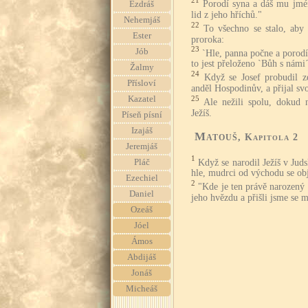
21
Porodí syna a dáš mu jmé
Ezdráš
lid z jeho hříchů."
Nehemjáš
22
To všechno se stalo, aby 
Ester
proroka:
23
Jób
`Hle, panna počne a porod
to jest přeloženo `Bůh s námi´
Žalmy
24
Když se Josef probudil z
Přísloví
anděl Hospodinův, a přijal sv
Kazatel
25
Ale nežili spolu, dokud 
Ježíš.
Píseň písní
Izajáš
Matouš
, Kapitola 2
Jeremjáš
1
Když se narodil Ježíš v Ju
Pláč
hle, mudrci od východu se obje
Ezechiel
2
"Kde je ten právě narozený
Daniel
jeho hvězdu a přišli jsme se 
Ozeáš
Jóel
Ámos
Abdijáš
Jonáš
Micheáš