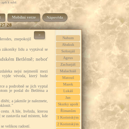
 zpět k sobě.
t
Mobilní verze
Nápověda
27
28
>
Nahum
erodes, znepokojil
Abakuk
a zákoníky lidu a vyptával se
Sofonjáš
Ageus
udském Betlémě; neboť
Zacharjáš
zdaleka nejsi nejmenší mezi
Malachiáš
 vyjde vévoda, který bude
Matouš
Marek
ce a podrobně se jich vyptal
otom je poslal do Betléma a
Lukáš
Jan
dítěti; a jakmile je naleznete,
Skutky apošt
oklonit."
Římanům
 cestu. A hle, hvězda, kterou
ž se zastavila nad místem, kde
1 Korintským
2 Korintským
 se velikou radostí.