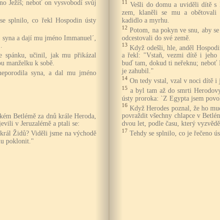
no Ježíš; neboť on vysvobodí svůj
11
Vešli do domu a uviděli dítě s
zem, klaněli se mu a obětovali 
se splnilo, co řekl Hospodin ústy
kadidlo a myrhu.
12
Potom, na pokyn ve snu, aby se
í syna a dají mu jméno Immanuel´,
odcestovali do své země.
.
13
Když odešli, hle, anděl Hospodi
e spánku, učinil, jak mu přikázal
a řekl: "Vstaň, vezmi dítě i jeh
ou manželku k sobě.
buď tam, dokud ti neřeknu; neboť 
je zahubil."
neporodila syna, a dal mu jméno
14
On tedy vstal, vzal v noci dítě 
15
a byl tam až do smrti Herodovy
ústy proroka: `Z Egypta jsem povol
16
Když Herodes poznal, že ho mudrc
povraždit všechny chlapce v Betlém
dském Betlémě za dnů krále Heroda,
dvou let, podle času, který vyzvěd
vili v Jeruzalémě a ptali se:
17
Tehdy se splnilo, co je řečeno ú
 král Židů? Viděli jsme na východě
mu poklonit."