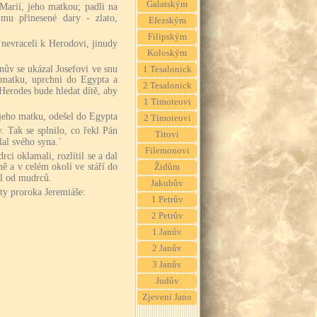
Galatským
 Marií, jeho matkou; padli na
mu přinesené dary - zlato,
Efezským
Filipským
 nevraceli k Herodovi, jinudy
Koloským
nův se ukázal Josefovi ve snu
1 Tesalonick
o matku, uprchni do Egypta a
2 Tesalonick
Herodes bude hledat dítě, aby
1 Timoteovi
i jeho matku, odešel do Egypta
2 Timoteovi
. Tak se splnilo, co řekl Pán
Titovi
al svého syna.´
Filemonovi
i oklamali, rozlítil se a dal
ě a v celém okolí ve stáří do
Židům
ěl od mudrců.
Jakubův
sty proroka Jeremiáše:
1 Petrův
2 Petrův
1 Janův
2 Janův
3 Janův
Judův
Zjevení Jano