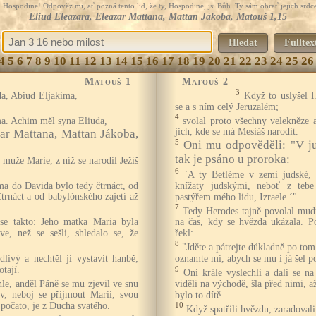
Hospodine! Odpověz mi, ať pozná tento lid, že ty, Hospodine, jsi Bůh. Ty sám obrať jejich srdce
Eliud Eleazara, Eleazar Mattana, Mattan Jákoba, Matouš 1,15
Hledat
Fulltex
4
5
6
7
8
9
10
11
12
13
14
15
16
17
18
19
20
21
22
23
24
25
26
Matouš 1
Matouš 2
3
a, Abiud Eljakima,
Když to uslyšel H
se a s ním celý Jeruzalém;
4
a. Achim měl syna Eliuda,
svolal proto všechny velekněze 
jich, kde se má Mesiáš narodit.
zar Mattana, Mattan Jákoba,
5
Oni mu odpověděli: "V j
tak je psáno u proroka:
 muže Marie, z níž se narodil Ježíš
6
`A ty Betléme v zemi judské, 
a do Davida bylo tedy čtrnáct, od
knížaty judskými, neboť z tebe
trnáct a od babylónského zajetí až
pastýřem mého lidu, Izraele.´"
7
Tedy Herodes tajně povolal mudr
 se takto: Jeho matka Maria byla
na čas, kdy se hvězda ukázala. P
ve, než se sešli, shledalo se, že
řekl:
8
"Jděte a pátrejte důkladně po tom 
dlivý a nechtěl ji vystavit hanbě;
oznamte mi, abych se mu i já šel p
otají.
9
Oni krále vyslechli a dali se na
hle, anděl Páně se mu zjevil ve snu
viděli na východě, šla před nimi, a
ův, neboj se přijmout Marii, svou
bylo to dítě.
počato, je z Ducha svatého.
10
Když spatřili hvězdu, zaradovali