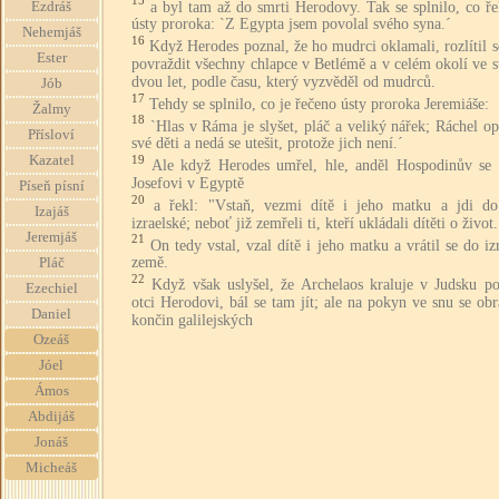
15
a byl tam až do smrti Herodovy. Tak se splnilo, co ř
Ezdráš
ústy proroka: `Z Egypta jsem povolal svého syna.´
Nehemjáš
16
Když Herodes poznal, že ho mudrci oklamali, rozlítil s
Ester
povraždit všechny chlapce v Betlémě a v celém okolí ve s
dvou let, podle času, který vyzvěděl od mudrců.
Jób
17
Tehdy se splnilo, co je řečeno ústy proroka Jeremiáše:
Žalmy
18
`Hlas v Ráma je slyšet, pláč a veliký nářek; Ráchel o
Přísloví
své děti a nedá se utešit, protože jich není.´
Kazatel
19
Ale když Herodes umřel, hle, anděl Hospodinův se 
Josefovi v Egyptě
Píseň písní
20
a řekl: "Vstaň, vezmi dítě i jeho matku a jdi d
Izajáš
izraelské; neboť již zemřeli ti, kteří ukládali dítěti o život.
Jeremjáš
21
On tedy vstal, vzal dítě i jeho matku a vrátil se do iz
země.
Pláč
22
Když však uslyšel, že Archelaos kraluje v Judsku p
Ezechiel
otci Herodovi, bál se tam jít; ale na pokyn ve snu se obr
Daniel
končin galilejských
Ozeáš
Jóel
Ámos
Abdijáš
Jonáš
Micheáš