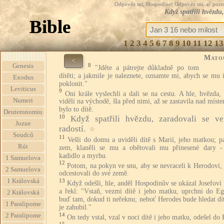
Odpověz mi, Hospodine! Odpověz mi, ať pozná te
Když spatřili hvězdu
Bible
1
2
3
4
5
6
7
8
9
10
11
12
13
Mato
<
8
Genesis
"Jděte a pátrejte důkladně po tom
dítěti; a jakmile je naleznete, oznamte mi, abych se mu i
Exodus
poklonit."
Leviticus
9
Oni krále vyslechli a dali se na cestu. A hle, hvězda,
Numeri
viděli na východě, šla před nimi, až se zastavila nad míst
bylo to dítě.
Deuteronomiu
10
Když spatřili hvězdu, zaradovali se ve
Jozue
radostí.
☆
Soudců
11
Vešli do domu a uviděli dítě s Marií, jeho matkou; p
Rút
zem, klaněli se mu a obětovali mu přinesené dary - 
kadidlo a myrhu.
1 Samuelova
12
Potom, na pokyn ve snu, aby se nevraceli k Herodovi,
2 Samuelova
odcestovali do své země.
1 Královská
13
Když odešli, hle, anděl Hospodinův se ukázal Josefovi
a řekl: "Vstaň, vezmi dítě i jeho matku, uprchni do Eg
2 Královská
buď tam, dokud ti neřeknu; neboť Herodes bude hledat dí
1 Paralipome
je zahubil."
14
2 Paralipome
On tedy vstal, vzal v noci dítě i jeho matku, odešel do