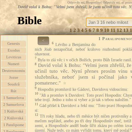
Odpověz mi, Hospodine! Odpověz mi, ať pozná te
David volal k Bohu: "Velmi jsem zhřešil, že jsem učinil tuto věc. 
Bible
1
2
3
4
5
6
7
8
9
10
11
12
13
1 Paralipomeno
<
6
Genesis
Léviho a Benjamína do
nich Jóab nezapočítal, neboť královo rozhodnutí poklá
Exodus
ohavnost.
Leviticus
7
Byla to zlá věc i v očích Božích, proto Bůh Izraele ranil
Numeri
8
David volal k Bohu: "Velmi jsem zhřešil, že
učinil tuto věc. Nyní přenes prosím vinu 
Deuteronomiu
služebníka, neboť jsem si počínal jako 
Jozue
pomatenec."
☆
Soudců
9
Hospodin promluvil ke Gádovi, Davidovu vidoucímu:
Rút
10
"Jdi a promluv k Davidovi: Toto praví Hospodin: Chys
1 Samuelova
tebe trojí. Jedno z toho si vyber a já tak s tebou naložím."
11
2 Samuelova
Gád přišel k Davidovi a řekl mu: "Toto praví Hospodi
si:
1 Královská
12
Tři roky hladu, nebo tři měsíce být ničen protivníky a
2 Královská
mečem nepřátel, anebo po tři dny Hospodinův meč, totiž
1 Paralipome
zemi, a Hospodinův anděl bude šířit zkázu po celém izra
území. Nuže tedy, co mám vyřídit tomu, který mě poslal?
2 Paralipome