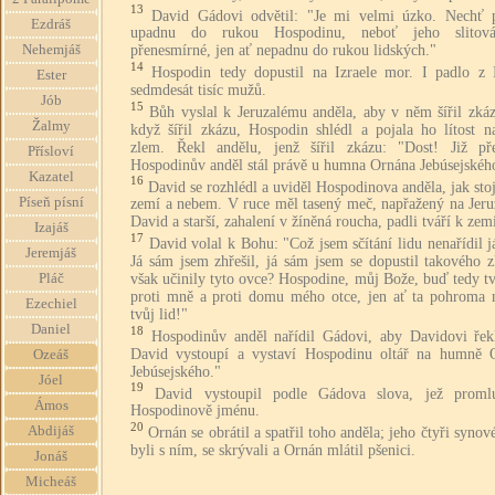
13
David Gádovi odvětil: "Je mi velmi úzko. Nechť 
Ezdráš
upadnu do rukou Hospodinu, neboť jeho slitová
Nehemjáš
přenesmírné, jen ať nepadnu do rukou lidských."
14
Hospodin tedy dopustil na Izraele mor. I padlo z I
Ester
sedmdesát tisíc mužů.
Jób
15
Bůh vyslal k Jeruzalému anděla, aby v něm šířil zkáz
Žalmy
když šířil zkázu, Hospodin shlédl a pojala ho lítost n
zlem. Řekl andělu, jenž šířil zkázu: "Dost! Již pře
Přísloví
Hospodinův anděl stál právě u humna Ornána Jebúsejskéh
Kazatel
16
David se rozhlédl a uviděl Hospodinova anděla, jak sto
Píseň písní
zemí a nebem. V ruce měl tasený meč, napřažený na Jeru
David a starší, zahalení v žíněná roucha, padli tváří k zem
Izajáš
17
David volal k Bohu: "Což jsem sčítání lidu nenařídil 
Jeremjáš
Já sám jsem zhřešil, já sám jsem se dopustil takového z
však učinily tyto ovce? Hospodine, můj Bože, buď tedy t
Pláč
proti mně a proti domu mého otce, jen ať ta pohroma n
Ezechiel
tvůj lid!"
Daniel
18
Hospodinův anděl nařídil Gádovi, aby Davidovi řek
David vystoupí a vystaví Hospodinu oltář na humně 
Ozeáš
Jebúsejského."
Jóel
19
David vystoupil podle Gádova slova, jež proml
Ámos
Hospodinově jménu.
20
Abdijáš
Ornán se obrátil a spatřil toho anděla; jeho čtyři synové
byli s ním, se skrývali a Ornán mlátil pšenici.
Jonáš
Micheáš