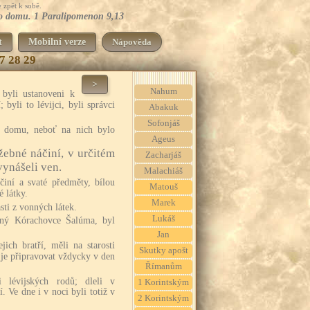
 zpět k sobě.
žího domu. 1 Paralipomenon 9,13
t
Mobilní verze
Nápověda
7
28
29
>
Nahum
 byli ustanoveni k
; byli to lévijci, byli správci
Abakuk
Sofonjáš
o domu, neboť na nich bylo
Ageus
užebné náčiní, v určitém
Zacharjáš
vynášeli ven.
Malachiáš
iní a svaté předměty, bílou
Matouš
 látky.
Marek
sti z vonných látek.
Lukáš
zený Kórachovce Šalúma, byl
Jan
jich bratří, měli na starosti
Skutky apošt
 je připravovat vždycky v den
Římanům
i lévijských rodů; dleli v
1 Korintským
. Ve dne i v noci byli totiž v
2 Korintským