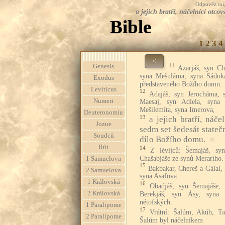
Odpověz mi, 
a jejich bratří, náčelníci otc
Bible
1
2
3
4
<
11
Genesis
Azarjáš, syn Chi
syna Mešuláma, syna Sádoka
Exodus
představeného Božího domu.
Leviticus
12
Adajáš, syn Jerocháma, 
Numeri
Maesaj, syn Adíela, syna 
Mešilemíta, syna Imerova,
Deuteronomiu
13
a jejich bratří, náče
Jozue
sedm set šedesát state
Soudců
dílo Božího domu.
☆
Rút
14
Z lévijců: Šemajáš, sy
Chašabjáše ze synů Merarího.
1 Samuelova
15
Bakbakar, Chereš a Gálal,
2 Samuelova
syna Asafova.
1 Královská
16
Obadjáš, syn Šemajáše, 
2 Královská
Berekjáš, syn Ásy, syna 
nétofských.
1 Paralipome
17
Vrátní: Šalúm, Akúb, Ta
2 Paralipome
Šalúm byl náčelníkem