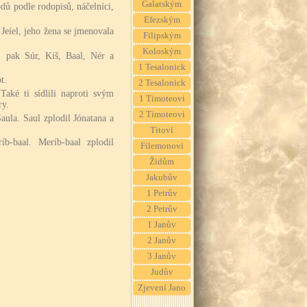
Galatským
odů podle rodopisů, náčelníci,
Efezským
Jeíel, jeho žena se jmenovala
Filipským
Koloským
 pak Súr, Kíš, Baal, Nér a
1 Tesalonick
t.
2 Tesalonick
aké ti sídlili naproti svým
1 Timoteovi
ry.
2 Timoteovi
aula. Saul zplodil Jónatana a
Titovi
b-baal. Meríb-baal zplodil
Filemonovi
Židům
Jakubův
1 Petrův
2 Petrův
1 Janův
2 Janův
3 Janův
Judův
Zjevení Jano