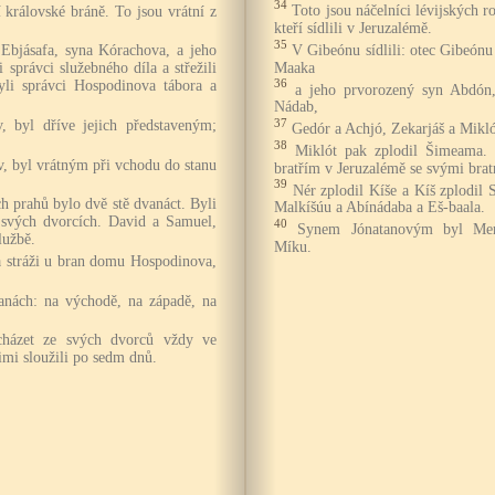
34
Toto jsou náčelníci lévijských r
 královské bráně. To jsou vrátní z
kteří sídlili v Jeruzalémě.
35
V Gibeónu sídlili: otec Gibeónu 
Ebjásafa, syna Kórachova, a jeho
Maaka
 správci služebného díla a střežili
36
byli správci Hospodinova tábora a
a jeho prvorozený syn Abdón,
Nádab,
37
, byl dříve jejich představeným;
Gedór a Achjó, Zekarjáš a Mikló
38
Miklót pak zplodil Šimeama. T
v, byl vrátným při vchodu do stanu
bratřím v Jeruzalémě se svými brat
39
Nér zplodil Kíše a Kíš zplodil S
h prahů bylo dvě stě dvanáct. Byli
Malkíšúu a Abínádaba a Eš-baala.
 svých dvorcích. David a Samuel,
40
Synem Jónatanovým byl Merí
službě.
Míku.
na stráži u bran domu Hospodinova,
ranách: na východě, na západě, na
icházet ze svých dvorců vždy ve
imi sloužili po sedm dnů.