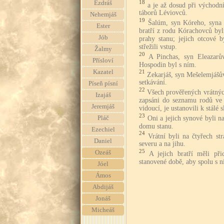
18
Ezdráš
a je až dosud při východní
táborů Léviovců.
Nehemjáš
19
Šalúm, syn Kóreho, syna 
Ester
bratří z rodu Kórachovců byli
Jób
prahy stanu; jejich otcové 
střežili vstup.
Žalmy
20
A Pinchas, syn Eleazarův
Přísloví
Hospodin byl s ním.
Kazatel
21
Zekarjáš, syn Mešelemjášů
setkávání.
Píseň písní
22
Všech prověřených vrátnýc
Izajáš
zapsáni do seznamu rodů ve
Jeremjáš
vidoucí, je ustanovili k stálé 
23
Oni a jejich synové byli 
Pláč
domu stanu.
Ezechiel
24
Vrátní byli na čtyřech st
Daniel
severu a na jihu.
25
Ozeáš
A jejich bratří měli př
stanovené době, aby spolu s n
Jóel
Ámos
Abdijáš
Jonáš
Micheáš