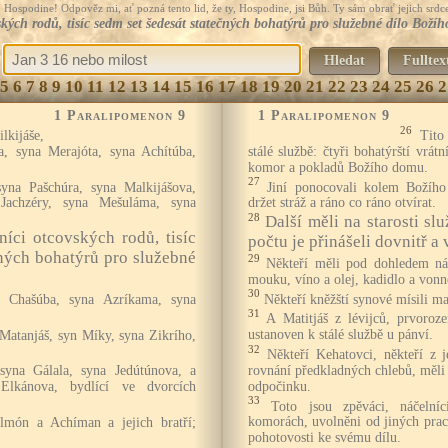
Hospodine! Odpověz mi, ať pozná tento lid, že ty, Hospodine, jsi Bůh. Ty sám obrať jejich srdce
ovských rodů, tisíc sedm set šedesát statečných bohatýrů pro služebné dílo Bo
Hledat
Fulltex
5
6
7
8
9
10
11
12
13
14
15
16
17
18
19
20
21
22
23
24
25
26
2
1 Paralipomenon 9
1 Paralipomenon 9
26
lkijáše,
Tito
, syna Merajóta, syna Achítúba,
stálé službě: čtyři bohatýrští vrátní
komor a pokladů Božího domu.
27
syna Pašchúra, syna Malkijášova,
Jiní ponocovali kolem Božíh
Jachzéry, syna Mešuláma, syna
držet stráž a ráno co ráno otvírat.
28
Další měli na starosti sl
lníci otcovských rodů, tisíc
počtu je přinášeli dovnitř a 
čných bohatýrů pro služebné
29
Někteří měli pod dohledem náč
mouku, víno a olej, kadidlo a vonné
30
Někteří kněžští synové mísili ma
n Chašúba, syna Azríkama, syna
31
A Matitjáš z lévijců, prvoro
ustanoven k stálé službě u pánví.
 Matanjáš, syn Míky, syna Zikrího,
32
Někteří Kehatovci, někteří z je
rovnání předkladných chlebů, měli
syna Gálala, syna Jedútúnova, a
odpočinku.
Elkánova, bydlící ve dvorcích
33
Toto jsou zpěváci, náčelníc
komorách, uvolněni od jiných prací
lmón a Achíman a jejich bratří;
pohotovosti ke svému dílu.