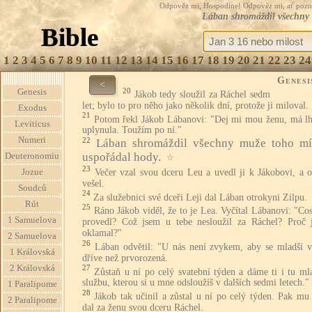
Odpověz mi, Hospodine! Odpověz mi, ať pozná te
Lában shromáždil všechny 
Bible
1
2
3
4
5
6
7
8
9
10
11
12
13
14
15
16
17
18
19
20
21
22
23
24
Genesi
<
20
Genesis
Jákob tedy sloužil za Ráchel sedm
let; bylo to pro něho jako několik dní, protože ji miloval.
Exodus
21
Potom řekl Jákob Lábanovi: "Dej mi mou ženu, má lh
Leviticus
uplynula. Toužím po ní."
Numeri
22
Lában shromáždil všechny muže toho mí
uspořádal hody.
Deuteronomiu
☆
23
Večer vzal svou dceru Leu a uvedl ji k Jákobovi, a o
Jozue
vešel.
Soudců
24
Za služebnici své dceři Leji dal Lában otrokyni Zilpu.
Rút
25
Ráno Jákob viděl, že to je Lea. Vyčítal Lábanovi: "Co
1 Samuelova
provedl? Což jsem u tebe nesloužil za Ráchel? Proč 
oklamal?"
2 Samuelova
26
Lában odvětil: "U nás není zvykem, aby se mladší v
1 Královská
dříve než prvorozená.
2 Královská
27
Zůstaň u ní po celý svatební týden a dáme ti i tu ml
službu, kterou si u mne odsloužíš v dalších sedmi letech."
1 Paralipome
28
Jákob tak učinil a zůstal u ní po celý týden. Pak mu
2 Paralipome
dal za ženu svou dceru Ráchel.