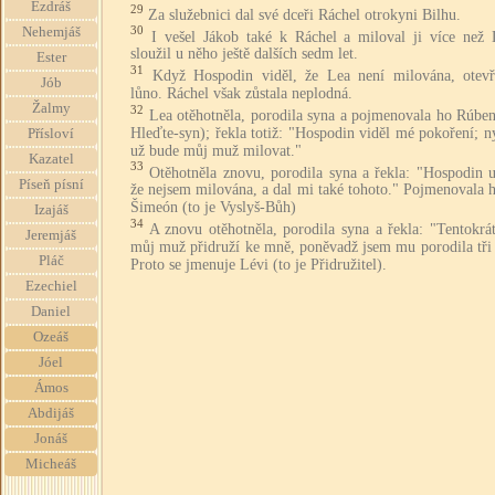
Ezdráš
29
Za služebnici dal své dceři Ráchel otrokyni Bilhu.
30
Nehemjáš
I vešel Jákob také k Ráchel a miloval ji více než 
sloužil u něho ještě dalších sedm let.
Ester
31
Když Hospodin viděl, že Lea není milována, otevře
Jób
lůno. Ráchel však zůstala neplodná.
Žalmy
32
Lea otěhotněla, porodila syna a pojmenovala ho Rúben
Hleďte-syn); řekla totiž: "Hospodin viděl mé pokoření; 
Přísloví
už bude můj muž milovat."
Kazatel
33
Otěhotněla znovu, porodila syna a řekla: "Hospodin u
Píseň písní
že nejsem milována, a dal mi také tohoto." Pojmenovala 
Šimeón (to je Vyslyš-Bůh)
Izajáš
34
A znovu otěhotněla, porodila syna a řekla: "Tentokrá
Jeremjáš
můj muž přidruží ke mně, poněvadž jsem mu porodila tři 
Pláč
Proto se jmenuje Lévi (to je Přidružitel).
Ezechiel
Daniel
Ozeáš
Jóel
Ámos
Abdijáš
Jonáš
Micheáš