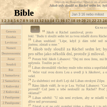
Odpověz mi, Hospodine! Odpověz mi, ať pozná te
Jákob tedy sloužil za Ráchel sedm let; byl
Bible
1
2
3
4
5
6
7
8
9
10
11
12
13
14
15
16
17
18
19
20
21
22
23
24
Genesi
<
18
Genesis
Jákob si Ráchel zamiloval; proto
řekl: "Budu ti sloužit sedm let za tvou mladší dceru Ráche
Exodus
19
Lában souhlasil: "Lépe, když ji dám tobě než 
Leviticus
jinému; zůstaň u mne."
Numeri
20
Jákob tedy sloužil za Ráchel sedm let; by
pro něho jako několik dní, protože ji miloval.
Deuteronomiu
21
Potom řekl Jákob Lábanovi: "Dej mi mou ženu, má lh
Jozue
uplynula. Toužím po ní."
Soudců
22
Lában shromáždil všechny muže toho místa a uspořádal
Rút
23
Večer vzal svou dceru Leu a uvedl ji k Jákobovi, a o
1 Samuelova
vešel.
24
Za služebnici své dceři Leji dal Lában otrokyni Zilpu.
2 Samuelova
25
Ráno Jákob viděl, že to je Lea. Vyčítal Lábanovi: "Co
1 Královská
provedl? Což jsem u tebe nesloužil za Ráchel? Proč 
2 Královská
oklamal?"
26
1 Paralipome
Lában odvětil: "U nás není zvykem, aby se mladší v
dříve než prvorozená.
2 Paralipome
27
Zůstaň u ní po celý svatební týden a dáme ti i tu ml