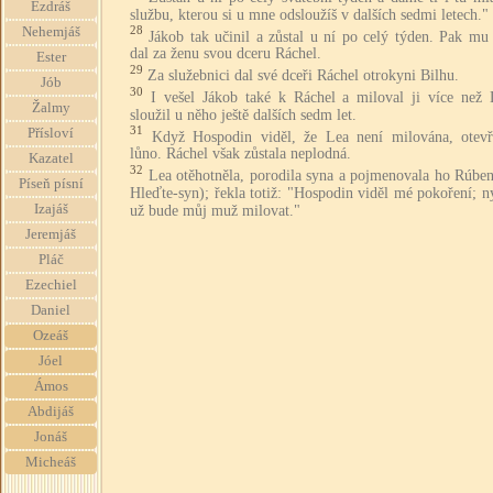
Ezdráš
službu, kterou si u mne odsloužíš v dalších sedmi letech."
28
Nehemjáš
Jákob tak učinil a zůstal u ní po celý týden. Pak mu
dal za ženu svou dceru Ráchel.
Ester
29
Za služebnici dal své dceři Ráchel otrokyni Bilhu.
Jób
30
I vešel Jákob také k Ráchel a miloval ji více než 
Žalmy
sloužil u něho ještě dalších sedm let.
31
Přísloví
Když Hospodin viděl, že Lea není milována, otevře
lůno. Ráchel však zůstala neplodná.
Kazatel
32
Lea otěhotněla, porodila syna a pojmenovala ho Rúben
Píseň písní
Hleďte-syn); řekla totiž: "Hospodin viděl mé pokoření; 
Izajáš
už bude můj muž milovat."
Jeremjáš
Pláč
Ezechiel
Daniel
Ozeáš
Jóel
Ámos
Abdijáš
Jonáš
Micheáš