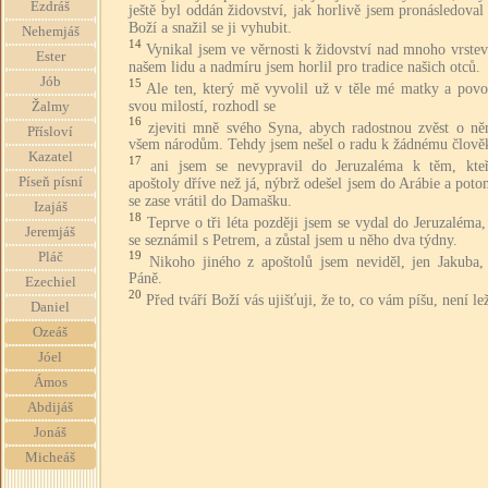
Ezdráš
ještě byl oddán židovství, jak horlivě jsem pronásledoval
Boží a snažil se ji vyhubit.
Nehemjáš
14
Vynikal jsem ve věrnosti k židovství nad mnoho vrste
Ester
našem lidu a nadmíru jsem horlil pro tradice našich otců.
Jób
15
Ale ten, který mě vyvolil už v těle mé matky a povo
svou milostí, rozhodl se
Žalmy
16
zjeviti mně svého Syna, abych radostnou zvěst o ně
Přísloví
všem národům. Tehdy jsem nešel o radu k žádnému člově
Kazatel
17
ani jsem se nevypravil do Jeruzaléma k těm, kteř
Píseň písní
apoštoly dříve než já, nýbrž odešel jsem do Arábie a pot
se zase vrátil do Damašku.
Izajáš
18
Teprve o tři léta později jsem se vydal do Jeruzaléma
Jeremjáš
se seznámil s Petrem, a zůstal jsem u něho dva týdny.
19
Pláč
Nikoho jiného z apoštolů jsem neviděl, jen Jakuba, 
Páně.
Ezechiel
20
Před tváří Boží vás ujišťuji, že to, co vám píšu, není le
Daniel
Ozeáš
Jóel
Ámos
Abdijáš
Jonáš
Micheáš