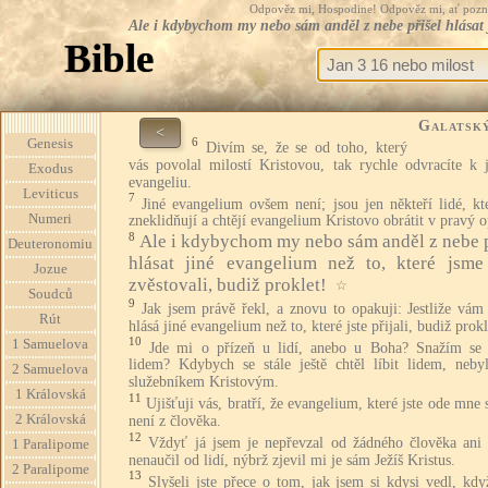
Odpověz mi, Hospodine! Odpověz mi, ať pozná te
Ale i kdybychom my nebo sám anděl z nebe přišel hlásat j
Bible
Galatsk
<
6
Genesis
Divím se, že se od toho, který
vás povolal milostí Kristovou, tak rychle odvracíte k 
Exodus
evangeliu.
Leviticus
7
Jiné evangelium ovšem není; jsou jen někteří lidé, kt
Numeri
zneklidňují a chtějí evangelium Kristovo obrátit v pravý 
8
Ale i kdybychom my nebo sám anděl z nebe p
Deuteronomiu
hlásat jiné evangelium než to, které jsm
Jozue
zvěstovali, budiž proklet!
☆
Soudců
9
Jak jsem právě řekl, a znovu to opakuji: Jestliže vám
Rút
hlásá jiné evangelium než to, které jste přijali, budiž prokl
10
1 Samuelova
Jde mi o přízeň u lidí, anebo u Boha? Snažím se z
lidem? Kdybych se stále ještě chtěl líbit lidem, neby
2 Samuelova
služebníkem Kristovým.
1 Královská
11
Ujišťuji vás, bratří, že evangelium, které jste ode mne s
2 Královská
není z člověka.
12
Vždyť já jsem je nepřevzal od žádného člověka ani
1 Paralipome
nenaučil od lidí, nýbrž zjevil mi je sám Ježíš Kristus.
2 Paralipome
13
Slyšeli jste přece o tom, jak jsem si kdysi vedl, kd