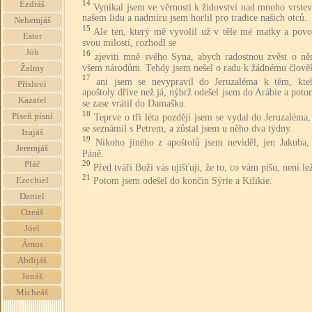
14
Ezdráš
Vynikal jsem ve věrnosti k židovství nad mnoho vrste
našem lidu a nadmíru jsem horlil pro tradice našich otců.
Nehemjáš
15
Ale ten, který mě vyvolil už v těle mé matky a povo
Ester
svou milostí, rozhodl se
Jób
16
zjeviti mně svého Syna, abych radostnou zvěst o ně
všem národům. Tehdy jsem nešel o radu k žádnému člově
Žalmy
17
ani jsem se nevypravil do Jeruzaléma k těm, kteř
Přísloví
apoštoly dříve než já, nýbrž odešel jsem do Arábie a pot
Kazatel
se zase vrátil do Damašku.
18
Píseň písní
Teprve o tři léta později jsem se vydal do Jeruzaléma
se seznámil s Petrem, a zůstal jsem u něho dva týdny.
Izajáš
19
Nikoho jiného z apoštolů jsem neviděl, jen Jakuba, 
Jeremjáš
Páně.
20
Pláč
Před tváří Boží vás ujišťuji, že to, co vám píšu, není le
21
Potom jsem odešel do končin Sýrie a Kilikie.
Ezechiel
Daniel
Ozeáš
Jóel
Ámos
Abdijáš
Jonáš
Micheáš