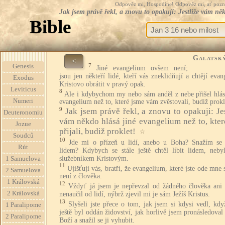
Odpověz mi, Hospodine! Odpověz mi, ať pozná te
Jak jsem právě řekl, a znovu to opakuji: Jestliže vám něk
Bible
Galatsk
<
7
Genesis
Jiné evangelium ovšem není;
jsou jen někteří lidé, kteří vás zneklidňují a chtějí eva
Exodus
Kristovo obrátit v pravý opak.
Leviticus
8
Ale i kdybychom my nebo sám anděl z nebe přišel hlása
Numeri
evangelium než to, které jsme vám zvěstovali, budiž prokl
9
Jak jsem právě řekl, a znovu to opakuji: Jes
Deuteronomiu
vám někdo hlásá jiné evangelium než to, které
Jozue
přijali, budiž proklet!
☆
Soudců
10
Jde mi o přízeň u lidí, anebo u Boha? Snažím se z
Rút
lidem? Kdybych se stále ještě chtěl líbit lidem, neby
služebníkem Kristovým.
1 Samuelova
11
Ujišťuji vás, bratří, že evangelium, které jste ode mne s
2 Samuelova
není z člověka.
1 Královská
12
Vždyť já jsem je nepřevzal od žádného člověka ani
2 Královská
nenaučil od lidí, nýbrž zjevil mi je sám Ježíš Kristus.
13
Slyšeli jste přece o tom, jak jsem si kdysi vedl, kd
1 Paralipome
ještě byl oddán židovství, jak horlivě jsem pronásledoval
2 Paralipome
Boží a snažil se ji vyhubit.