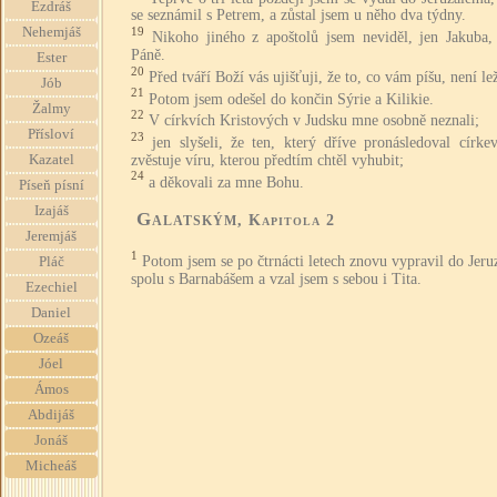
Ezdráš
se seznámil s Petrem, a zůstal jsem u něho dva týdny.
Nehemjáš
19
Nikoho jiného z apoštolů jsem neviděl, jen Jakuba, 
Páně.
Ester
20
Před tváří Boží vás ujišťuji, že to, co vám píšu, není le
Jób
21
Potom jsem odešel do končin Sýrie a Kilikie.
Žalmy
22
V církvích Kristových v Judsku mne osobně neznali;
Přísloví
23
jen slyšeli, že ten, který dříve pronásledoval círke
zvěstuje víru, kterou předtím chtěl vyhubit;
Kazatel
24
a děkovali za mne Bohu.
Píseň písní
Izajáš
Galatským
, Kapitola 2
Jeremjáš
1
Potom jsem se po čtrnácti letech znovu vypravil do Jer
Pláč
spolu s Barnabášem a vzal jsem s sebou i Tita.
Ezechiel
Daniel
Ozeáš
Jóel
Ámos
Abdijáš
Jonáš
Micheáš