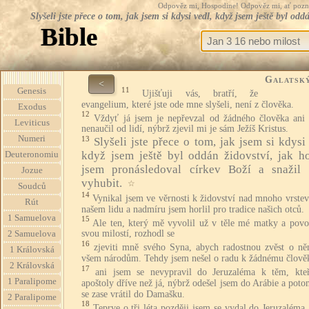
Odpověz mi, Hospodine! Odpověz mi, ať pozná te
Slyšeli jste přece o tom, jak jsem si kdysi vedl, když jsem ještě byl od
Bible
Galatsk
<
11
Genesis
Ujišťuji vás, bratří, že
evangelium, které jste ode mne slyšeli, není z člověka.
Exodus
12
Vždyť já jsem je nepřevzal od žádného člověka ani
Leviticus
nenaučil od lidí, nýbrž zjevil mi je sám Ježíš Kristus.
Numeri
13
Slyšeli jste přece o tom, jak jsem si kdysi
když jsem ještě byl oddán židovství, jak ho
Deuteronomiu
jsem pronásledoval církev Boží a snažil 
Jozue
vyhubit.
☆
Soudců
14
Vynikal jsem ve věrnosti k židovství nad mnoho vrste
Rút
našem lidu a nadmíru jsem horlil pro tradice našich otců.
1 Samuelova
15
Ale ten, který mě vyvolil už v těle mé matky a povo
svou milostí, rozhodl se
2 Samuelova
16
zjeviti mně svého Syna, abych radostnou zvěst o ně
1 Královská
všem národům. Tehdy jsem nešel o radu k žádnému člově
2 Královská
17
ani jsem se nevypravil do Jeruzaléma k těm, kteř
1 Paralipome
apoštoly dříve než já, nýbrž odešel jsem do Arábie a pot
se zase vrátil do Damašku.
2 Paralipome
18
Teprve o tři léta později jsem se vydal do Jeruzaléma