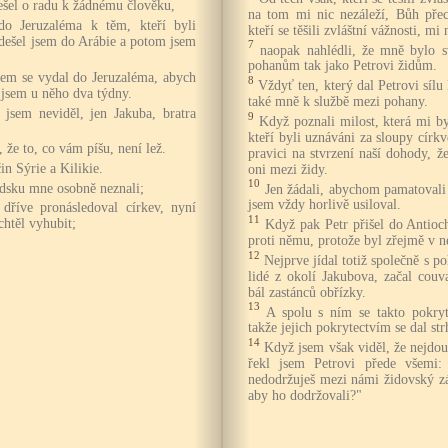
šel o radu k žádnému člověku,
na tom mi nic nezáleží, Bůh přec
do Jeruzaléma k těm, kteří byli
kteří se těšili zvláštní vážnosti, mi 
odešel jsem do Arábie a potom jsem
7
naopak nahlédli, že mně bylo s
pohanům tak jako Petrovi židům.
jsem se vydal do Jeruzaléma, abych
8
Vždyť ten, který dal Petrovi sílu 
l jsem u něho dva týdny.
také mně k službě mezi pohany.
 jsem neviděl, jen Jakuba, bratra
9
Když poznali milost, která mi by
kteří byli uznáváni za sloupy círk
, že to, co vám píšu, není lež.
pravici na stvrzení naší dohody,
n Sýrie a Kilikie.
oni mezi židy.
10
udsku mne osobně neznali;
Jen žádali, abychom pamatovali 
jsem vždy horlivě usiloval.
ý dříve pronásledoval církev, nyní
11
chtěl vyhubit;
Když pak Petr přišel do Antioch
proti němu, protože byl zřejmě v n
12
Nejprve jídal totiž společně s po
lidé z okolí Jakubova, začal couv
bál zastánců obřízky.
13
A spolu s ním se takto pokryt
takže jejich pokrytectvím se dal st
14
Když jsem však viděl, že nejdo
řekl jsem Petrovi přede všemi: "
nedodržuješ mezi námi židovský zá
aby ho dodržovali?"