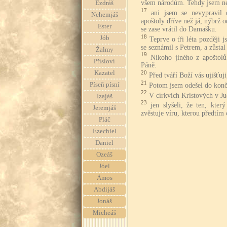
všem národům. Tehdy jsem ne
Ezdráš
17
ani jsem se nevypravil 
Nehemjáš
apoštoly dříve než já, nýbrž 
Ester
se zase vrátil do Damašku.
18
Jób
Teprve o tři léta později 
se seznámil s Petrem, a zůsta
Žalmy
19
Nikoho jiného z apoštolů
Přísloví
Páně.
Kazatel
20
Před tváří Boží vás ujišťuji
21
Píseň písní
Potom jsem odešel do konči
22
V církvích Kristových v J
Izajáš
23
jen slyšeli, že ten, kter
Jeremjáš
zvěstuje víru, kterou předtím 
Pláč
Ezechiel
Daniel
Ozeáš
Jóel
Ámos
Abdijáš
Jonáš
Micheáš