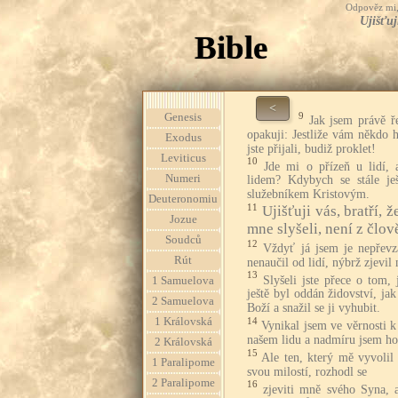
Odpověz mi, 
Ujišťuj
Bible
<
9
Genesis
Jak jsem právě ř
opakuji: Jestliže vám někdo h
Exodus
jste přijali, budiž proklet!
Leviticus
10
Jde mi o přízeň u lidí,
Numeri
lidem? Kdybych se stále ješ
služebníkem Kristovým.
Deuteronomiu
11
Ujišťuji vás, bratří, 
Jozue
mne slyšeli, není z člov
Soudců
12
Vždyť já jsem je nepřev
Rút
nenaučil od lidí, nýbrž zjevil 
13
Slyšeli jste přece o tom,
1 Samuelova
ještě byl oddán židovství, ja
2 Samuelova
Boží a snažil se ji vyhubit.
1 Královská
14
Vynikal jsem ve věrnosti 
našem lidu a nadmíru jsem horl
2 Královská
15
Ale ten, který mě vyvolil
1 Paralipome
svou milostí, rozhodl se
2 Paralipome
16
zjeviti mně svého Syna, 