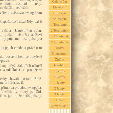
Galatským
e nikomu nestraní - ti tedy,
Efezským
nic dalšího neuložili;
věřeno zvěstovat evangelium
Filipským
Koloským
k apoštolství mezi židy, dal ji
1 Tesalonick
la dána - Jakub a Petr a Jan,
2 Tesalonick
ve - podali mně a Barnabášovi
1 Timoteovi
 že my půjdeme mezi pohany a
2 Timoteovi
na jejich chudé, a právě o to
Titovi
Filemonovi
ie, postavil jsem se otevřeně
Židům
eprávu.
Jakubův
hany; když však přišli někteří
at a oddělovat se, protože se
1 Petrův
2 Petrův
ecky chovali i ostatní Židé,
rhnout i Barnabáš.
1 Janův
u přímo za pravdou evangelia,
2 Janův
Jestliže ty, který jsi Žid,
3 Janův
kon, jak to, že nutíš pohany,
Judův
Zjevení Jano