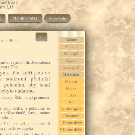
 zpět k sobě.
kým 1,11
t
Mobilní verze
Nápověda
>
Nahum
a mne Bohu.
Abakuk
Sofonjáš
Ageus
 znovu vypravil do Jeruzaléma
bou i Tita.
Zacharjáš
yn a těm, kteří jsou ve
Malachiáš
v soukromí předložil
Matouš
ji pohanům, aby snad
Marek
í nebylo nadarmo.
Lukáš
nou a je Řek, nebyl přinucen,
Jan
 že jsou bratří, a pokoutně se
Skutky apošt
 po naší svobodě, kterou máme
Římanům
í zákona.
1 Korintským
mžik necouvli a nepodrobili
na pravda evangelia.
2 Korintským
štní vážnosti - čím kdysi byli,