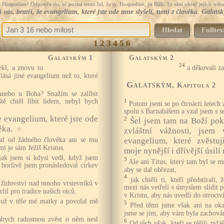
Hospodine! Odpověz mi, ať pozná tento lid, že ty, Hospodine, jsi Bůh. Ty sám obrať jejich srdce
i vás, bratří, že evangelium, které jste ode mne slyšeli, není z člověka. Galats
Hledat
Fulltex
1
2
3
4
5
6
Galatským 1
Galatským 2
24
ekl, a znovu to
a děkovali z
lásá jiné evangelium než to, které
Galatským
, Kapitola 2
 anebo u Boha? Snažím se zalíbit
tě chtěl líbit lidem, nebyl bych
1
Potom jsem se po čtrnácti letech
spolu s Barnabášem a vzal jsem s se
že evangelium, které jste ode
2
Šel jsem tam na Boží pok
ěka.
☆
zvláštní vážnosti, jsem 
zal od žádného člověka ani se mu
evangelium, které zvěstu
mi je sám Ježíš Kristus.
moje nynější i dřívější úsil
 jak jsem si kdysi vedl, když jsem
3
Ale ani Titus, který tam byl se m
k horlivě jsem pronásledoval církev
aby se dal obřezat,
4
jak chtěli ti, kteří předstírali,
k židovství nad mnoho vrstevníků v
mezi nás vetřeli s úmyslem slídit
il pro tradice našich otců.
v Kristu, aby nás uvedli do otroctv
 už v těle mé matky a povolal mě
5
Před těmi jsme však ani na oka
jsme se jim, aby vám byla zachová
abych radostnou zvěst o něm nesl
6
Od těch však, kteří se těšili zvlá