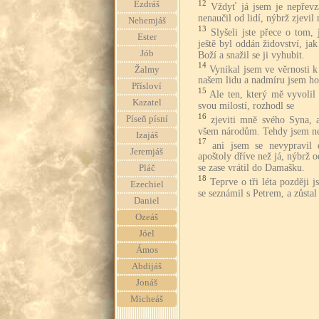
12
Ezdráš
Vždyť já jsem je nepřev
nenaučil od lidí, nýbrž zjevil 
Nehemjáš
13
Slyšeli jste přece o tom,
Ester
ještě byl oddán židovství, ja
Jób
Boží a snažil se ji vyhubit.
14
Vynikal jsem ve věrnosti 
Žalmy
našem lidu a nadmíru jsem horl
Přísloví
15
Ale ten, který mě vyvolil
Kazatel
svou milostí, rozhodl se
16
Píseň písní
zjeviti mně svého Syna, 
všem národům. Tehdy jsem ne
Izajáš
17
ani jsem se nevypravil 
Jeremjáš
apoštoly dříve než já, nýbrž 
se zase vrátil do Damašku.
Pláč
18
Teprve o tři léta později 
Ezechiel
se seznámil s Petrem, a zůsta
Daniel
Ozeáš
Jóel
Ámos
Abdijáš
Jonáš
Micheáš