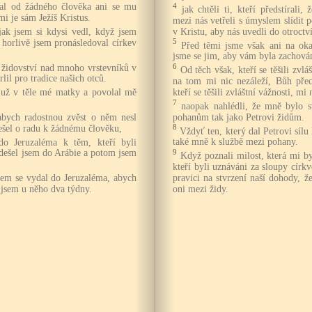
4
zal od žádného člověka ani se mu
jak chtěli ti, kteří předstírali,
mi je sám Ježíš Kristus.
mezi nás vetřeli s úmyslem slídit
v Kristu, aby nás uvedli do otroctv
 jak jsem si kdysi vedl, když jsem
5
k horlivě jsem pronásledoval církev
Před těmi jsme však ani na oka
jsme se jim, aby vám byla zachová
6
k židovství nad mnoho vrstevníků v
Od těch však, kteří se těšili zvlá
il pro tradice našich otců.
na tom mi nic nezáleží, Bůh přec
kteří se těšili zvláštní vážnosti, mi 
 už v těle mé matky a povolal mě
7
naopak nahlédli, že mně bylo s
pohanům tak jako Petrovi židům.
abych radostnou zvěst o něm nesl
8
šel o radu k žádnému člověku,
Vždyť ten, který dal Petrovi sílu 
také mně k službě mezi pohany.
do Jeruzaléma k těm, kteří byli
9
odešel jsem do Arábie a potom jsem
Když poznali milost, která mi by
kteří byli uznáváni za sloupy círk
pravici na stvrzení naší dohody,
jsem se vydal do Jeruzaléma, abych
oni mezi židy.
l jsem u něho dva týdny.