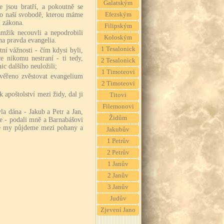
Galatským
 že jsou bratří, a pokoutně se
 po naší svobodě, kterou máme
Efezským
í zákona.
Filipským
mžik necouvli a nepodrobili
Koloským
na pravda evangelia.
1 Tesalonick
štní vážnosti - čím kdysi byli,
e nikomu nestraní - ti tedy,
2 Tesalonick
nic dalšího neuložili;
1 Timoteovi
věřeno zvěstovat evangelium
2 Timoteovi
k apoštolství mezi židy, dal ji
Titovi
Filemonovi
la dána - Jakub a Petr a Jan,
Židům
ve - podali mně a Barnabášovi
 že my půjdeme mezi pohany a
Jakubův
1 Petrův
2 Petrův
1 Janův
2 Janův
3 Janův
Judův
Zjevení Jano