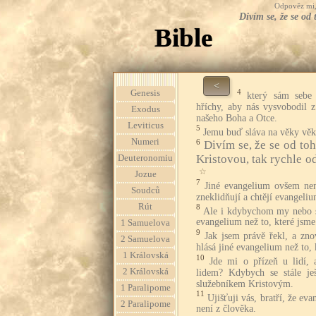
Odpověz mi, 
Divím se, že se od
Bible
<
4
Genesis
který sám sebe
hříchy, aby nás vysvobodil 
Exodus
našeho Boha a Otce.
Leviticus
5
Jemu buď sláva na věky vě
Numeri
6
Divím se, že se od toh
Kristovou, tak rychle o
Deuteronomiu
☆
Jozue
7
Jiné evangelium ovšem není
Soudců
zneklidňují a chtějí evangeli
Rút
8
Ale i kdybychom my nebo sá
evangelium než to, které jsme
1 Samuelova
9
Jak jsem právě řekl, a zno
2 Samuelova
hlásá jiné evangelium než to, k
1 Královská
10
Jde mi o přízeň u lidí,
2 Královská
lidem? Kdybych se stále ješ
služebníkem Kristovým.
1 Paralipome
11
Ujišťuji vás, bratří, že eva
2 Paralipome
není z člověka.