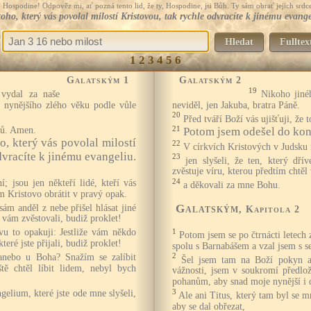
Hospodine! Odpověz mi, ať pozná tento lid, že ty, Hospodine, jsi Bůh. Ty sám obrať jejich srdce
 toho, který vás povolal milostí Kristovou, tak rychle odvracíte k jinému evang
Hledat
Fulltex
1
2
3
4
5
6
Galatským 1
Galatským 2
19
 vydal za naše
Nikoho jiné
z nynějšího zlého věku podle vůle
neviděl, jen Jakuba, bratra Páně.
20
Před tváří Boží vás ujišťuji, že 
ků. Amen.
21
Potom jsem odešel do konč
o, který vás povolal milostí
22
V církvích Kristových v Judsku
dvracíte k jinému evangeliu.
23
jen slyšeli, že ten, který dří
zvěstuje víru, kterou předtím chtěl
24
; jsou jen někteří lidé, kteří vás
a děkovali za mne Bohu.
um Kristovo obrátit v pravý opak.
Galatským
m anděl z nebe přišel hlásat jiné
, Kapitola 2
 vám zvěstovali, budiž proklet!
1
vu to opakuji: Jestliže vám někdo
Potom jsem se po čtrnácti letech
teré jste přijali, budiž proklet!
spolu s Barnabášem a vzal jsem s se
2
 anebo u Boha? Snažím se zalíbit
Šel jsem tam na Boží pokyn a 
tě chtěl líbit lidem, nebyl bych
vážnosti, jsem v soukromí předlož
pohanům, aby snad moje nynější i d
3
ngelium, které jste ode mne slyšeli,
Ale ani Titus, který tam byl se m
aby se dal obřezat,