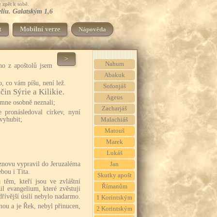
 zpět k sobě.
eliu. Galatským 1,6
t
Mobilní verze
Nápověda
>
Nahum
ho z apoštolů jsem
Abakuk
to, co vám píšu, není lež.
Sofonjáš
in Sýrie a Kilikie.
Ageus
 mne osobně neznali;
Zacharjáš
ve pronásledoval církev, nyní
 vyhubit;
Malachiáš
Matouš
Marek
Lukáš
 znovu vypravil do Jeruzaléma
Jan
bou i Tita.
Skutky apošt
těm, kteří jsou ve zvláštní
Římanům
il evangelium, které zvěstuji
řívější úsilí nebylo nadarmo.
1 Korintským
nou a je Řek, nebyl přinucen,
2 Korintským